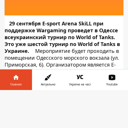
29 сентября E-sport Arena SkiLL при
поддержке Wargaming проведет в Одессе
всеукраинский турнир по World of Tanks.
Это уже шестой турнир по World of Tanks в
Украине.
Мероприятие будет проходить в
помещении Одесского морского вокзала (ул.
Приморская, 6). Организатором является E-
sport Arena SkiLL при поддержке Wargaming.
Мероприятие открывается в 12:00. Об этом
сообщает
Информатор Tech
, ссылаясь
Главная
Актуально
Україна на часі
Youtube
на
Wargaming
.
Информатор в
Что ждет игроков
Скачать
телефоне
👉
Турнир проходит в двух форматах:
командные соревнования в формате «3 на
3» и личный зачет.