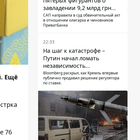
пятерых фигурантов о
завладении 9,2 млрд грн
ПриватБанка направили в
САП направила в суд обвинительный акт
в отношении олигарха и чиновников
суд
ПриватБанка
22:33
На шаг к катастрофе –
Путин начал ломать
независимость
собственного Центробанка,
Bloomberg раскрыл, как Кремль впервые
й. Ещё
публично продавил решение регулятора
заставив снизить базовую
по ставке.
ставку
стрка
е 76