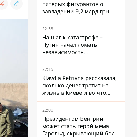
пятерых фигурантов о
завладении 9,2 млрд грн
ПриватБанка направили в
суд
22:33
На шаг к катастрофе –
Путин начал ломать
независимость
собственного Центробанка,
заставив снизить базовую
22:15
ставку
Klavdia Petrivna рассказала,
сколько денег тратит на
жизнь в Киеве и во что
вкладывает миллионы
22:00
Президентом Венгрии
может стать герой мема
Гарольд, скрывающий боль