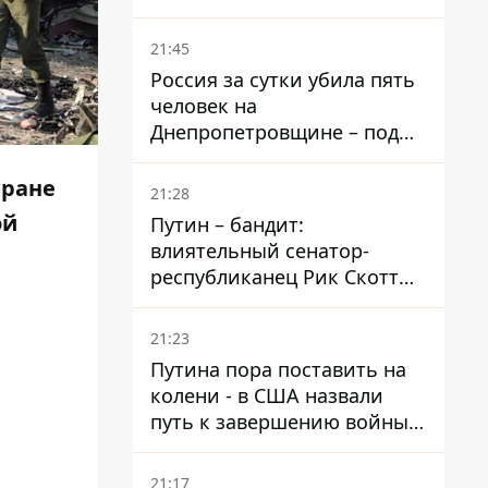
– он возглавил народное
голосование
21:45
Россия за сутки убила пять
человек на
Днепропетровщине – под
ударами оказались пять
районов области
Иране
21:28
ой
Путин – бандит:
влиятельный сенатор-
республиканец Рик Скотт
призвал Конгресс привлечь
РФ к ответственности за
21:23
войну в Украине
Путина пора поставить на
колени - в США назвали
путь к завершению войны -
National Security Journal
21:17