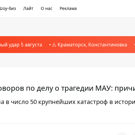
Шоу-биз
Лайт
О нас
Реклама
ный удар 5 августа
⚠️ Краматорск, Константиновка
оворов по делу о трагедии МАУ: прич
а в число 50 крупнейших катастроф в истор