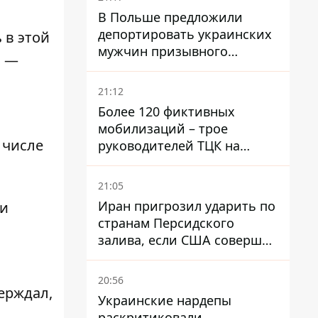
В Польше предложили
депортировать украинских
 в этой
мужчин призывного
, —
возраста - кого это может
затронуть
21:12
Более 120 фиктивных
мобилизаций – трое
 числе
руководителей ТЦК на
Волыни и Буковине
получили подозрения за
21:05
фейковые отчеты
Иран пригрозил ударить по
ли
странам Персидского
залива, если США совершат
хотя бы одну атаку - Reuters
20:56
верждал,
Украинские нардепы
раскритиковали