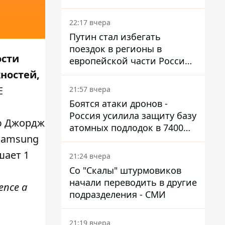
боя
22:17 вчера
Путин стал избегать
поездок в регионы в
ости
европейской части России,
куда регулярно долетают
жностей,
дроны
E
21:57 вчера
Боятся атаки дронов -
Россия усилила защиту базу
ью Джордж
атомных подлодок в 7400
 Samsung
км от Украины
шает 1
21:24 вчера
Со "Скалы" штурмовиков
начали переводить в другие
rence a
подразделения - СМИ
21:19 вчера