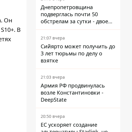
Днепропетровщина
подверглась почти 50
h. Он
обстрелам за сутки - двое
погибших, шесть
S10+. В
пострадавших
21:07 вчера
етях
Сийярто может получить до
3 лет тюрьмы по делу о
взятке
21:03 вчера
Армия РФ продвинулась
возле Константиновки -
DeepState
20:50 вчера
ЕС ускоряет создание
альтернативы Starlink, но