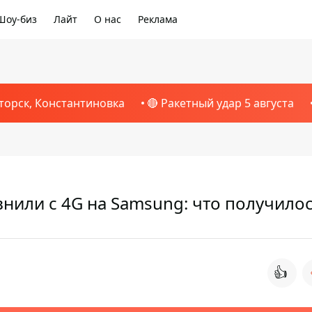
Шоу-биз
Лайт
О нас
Реклама
торск, Константиновка
🔴 Ракетный удар 5 августа
внили с 4G на Samsung: что получило
👍