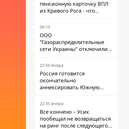
пенсионную карточку ВПЛ
из Кривого Рога - что
решил суд
06:13
ООО
"Газораспределительные
сети Украины" отключили
львовянке газ - что решил
суд
22:56 вчера
Россия готовится
окончательно
аннексировать Южную
Осетию – страны НАТО
обеспокоены
22:35 вчера
Все кончено – Усик
пообещал не возвращаться
на ринг после следующего