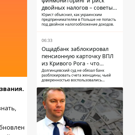
финмониторинг и риск
двойных налогов – советы
украинцам в Польше
Юрист объяснил, как украинским
предпринимателям в Польше не попасть
под двойное налогообложение доходов.
06:33
Ощадбанк заблокировал
пенсионную карточку ВПЛ
из Кривого Рога - что
решил суд
Долгинцевский суд не обязал банк
разблокировать счета женщины, чьей
доверенностью воспользовались
мошенники
азвания.
нать,
обновлен