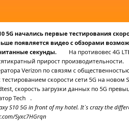
10 5G начались первые тестирования скор
ольше появляется видео с обзорами возмо
считанные секунды.
На противовес 4G LT
сятикратный прирост производительности.
ратора Verizon по связям с общественност
с тестированием скорости сети 5G на новом
dtest, скорость загрузки данных по 5G превы
тор Tech
.
 S10 5G in front of my hotel. It`s crazy the diffe
ter.com/Syxc7HGrqn