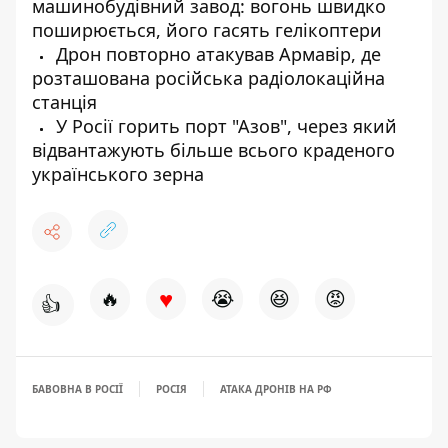
машинобудівний завод: вогонь швидко
поширюється, його гасять гелікоптери
Дрон повторно атакував Армавір, де
розташована російська радіолокаційна
станція
У Росії горить порт "Азов", через який
відвантажують більше всього краденого
українського зерна
♥
🔥
😭
😆
😡
👍
БАВОВНА В РОСІЇ
РОСІЯ
АТАКА ДРОНІВ НА РФ