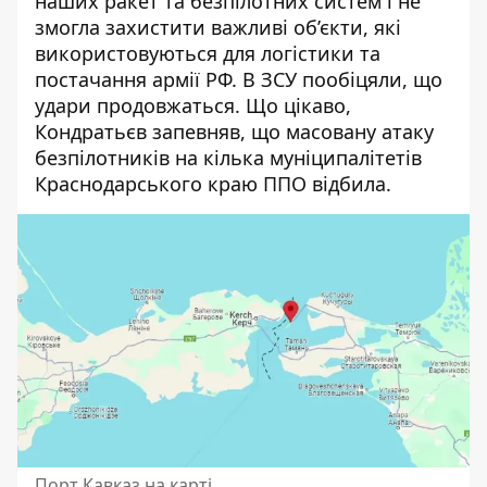
наших ракет та безпілотних систем і не
змогла захистити важливі об’єкти, які
використовуються для логістики та
постачання армії РФ. В ЗСУ пообіцяли, що
удари продовжаться. Що цікаво,
Кондратьєв запевняв, що масовану атаку
безпілотників на кілька муніципалітетів
Краснодарського краю ППО відбила.
Порт Кавказ на карті