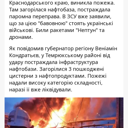
Краснодарського краю, виникла пожежа.
Там загорілася нафтобаза
, постраждала
паромна переправа. В ЗСУ вже заявили,
що за цією "бавовною" стоять українські
військові. Били ракетами "Нептун" та
дронами.
Як повідомив губернатор регіону Веніамін
Кондратьєв, у Темрюкському районі від
удару постраждала інфраструктура
нафтобази. Загорілися 3 пошкоджені
цистерни з нафтопродуктами. Пожежі
надали високу категорію складності,
наразі її вже ліквідували.