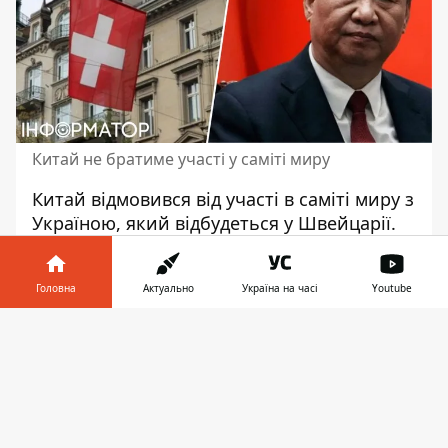
Китай не братиме участі у саміті миру
Китай відмовився
від участі в саміті миру з
Україною
, який відбудеться у Швейцарії.
Посольство КНР у Швейцарії повідомило,
що країна не братиме участі в заході
Головна
Актуально
Україна на часі
Youtube
через те, що "не було створено необхідних
умов" для її участі. при цьому уряд
Інформатор у
Завантажити
Швейцарії домагається широкої явки з
телефоні
👉
різних частин світу.
Про це агентству Reuters повідомили
чотири джерела, знайомі з питанням. За