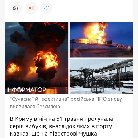
👍
"Сучасна" й "ефективна" російська ППО знову
виявилася безсилою
В Криму в ніч на 31 травня пролунала
серія вибухів, внаслідок яких в порту
Кавказ, що на півострові Чушка