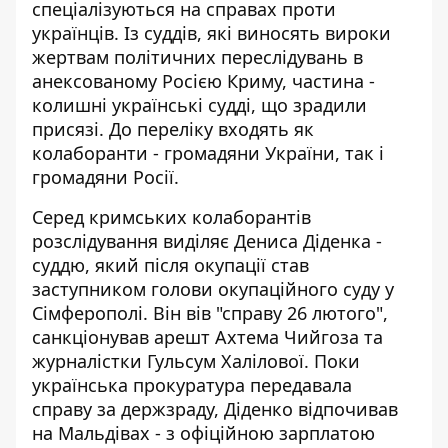
спеціалізуються на справах проти
українців. Із суддів, які виносять вироки
жертвам політичних переслідувань в
анексованому Росією Криму, частина -
колишні українські судді, що зрадили
присязі. До переліку входять як
колаборанти - громадяни України, так і
громадяни Росії.
Серед кримських колаборантів
розслідування виділяє Дениса Діденка -
суддю, який після окупації став
заступником голови окупаційного суду у
Сімферополі. Він вів "справу 26 лютого",
санкціонував арешт Ахтема Чийгоза та
журналістки Гульсум Халілової. Поки
українська прокуратура передавала
справу за держзраду, Діденко відпочивав
на Мальдівах - з офіційною зарплатою