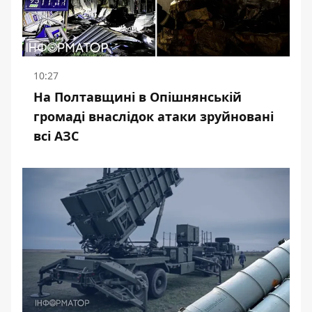
10:27
На Полтавщині в Опішнянській
громаді внаслідок атаки зруйновані
всі АЗС