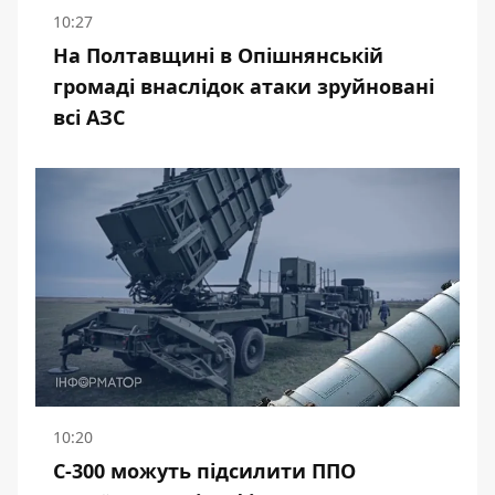
10:27
На Полтавщині в Опішнянській
громаді внаслідок атаки зруйновані
всі АЗС
10:20
С-300 можуть підсилити ППО