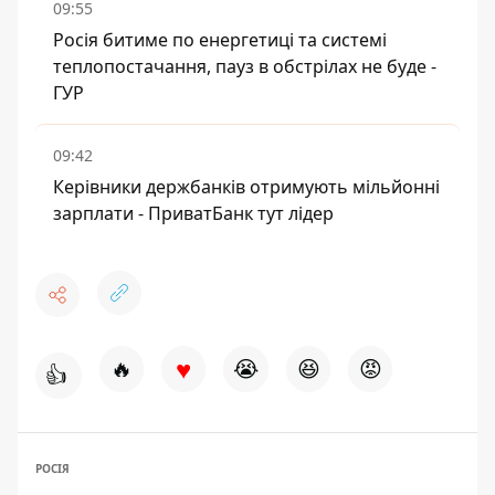
09:55
Росія битиме по енергетиці та системі
теплопостачання, пауз в обстрілах не буде -
ГУР
09:42
Керівники держбанків отримують мільйонні
зарплати - ПриватБанк тут лідер
♥
🔥
😭
😆
😡
👍
РОСІЯ