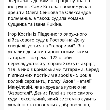
зверталась до Адміністрації Путіна по
інструкції. Саме Котова продовжувала
арешти Олега Сенцова та Олександра
Кольченка, а також судила Романа
Сущенка та Івана Яцкіна.
Ігор Костін із Південного окружного
військового суду в Ростові-на-Дону
спеціалізується на "тероризмі". Він
ухвалив десятки вироків кримським
татарам - зокрема, 122 особи
переслідуються у "справі Хізб ут-Тахрір",
119 із них є кримськими татарами. Серед
підписаних Костіним вироків - 5 років
колонії сержантці полку "Азов" Наталії
Мануіловій, яка керувала кухнею на
"Азовсталі". Денис Галкін з того самого
суду - ексслідчий, який системно судить
українців та іноземних добровольців,