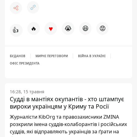
♥
🔥
😭
😆
😡
👍
БУДАНОВ
МИРНІ ПЕРЕГОВОРИ
ВІЙНА В УКРАЇНІ
ОФІС ПРЕЗИДЕНТА
16:28, 15 травня
Судді в мантіях окупантів - хто штампує
вироки українцям у Криму та Росії
Журналісти KibOrg та правозахисники ZMINA
розкрили імена суддів-колаборантів і російських
суддів, які відправляють українців за ґрати на