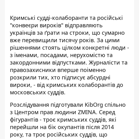
Кримські судді-колаборанти та російські
"конвеєри вироків" відправляють
українців за ґрати на строки, що сумарно
вже перевищили тисячу років. За цими
рішеннями стоять цілком конкретні люди -
з іменами, посадами, нерухомістю та
закордонними відпустками. Журналісти та
правозахисники вперше поіменно
розкрили тих, хто підписує абсурдні
вироки, - від кримських колаборантів до
московських суддів.
Розслідування підготували
KibOrg
спільно
з Центром прав людини ZMINA. Серед
фігурантів - троє кримських суддів, які
перейшли на бік окупантів після 2014
року, та троє російських суддів, що