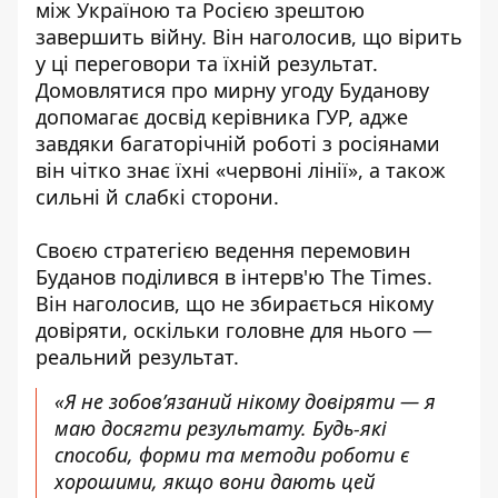
між Україною та Росією
зрештою
завершить війну. Він наголосив, що вірить
у ці переговори та їхній результат.
Домовлятися про мирну угоду Буданову
допомагає досвід керівника ГУР, адже
завдяки багаторічній роботі з росіянами
він чітко знає їхні «червоні лінії», а також
сильні й слабкі сторони.
Своєю стратегією ведення перемовин
Буданов
поділився в інтерв'ю The Times
.
Він наголосив, що не збирається нікому
довіряти, оскільки головне для нього —
реальний результат.
«Я не зобов’язаний нікому довіряти — я
маю досягти результату. Будь-які
способи, форми та методи роботи є
хорошими, якщо вони дають цей