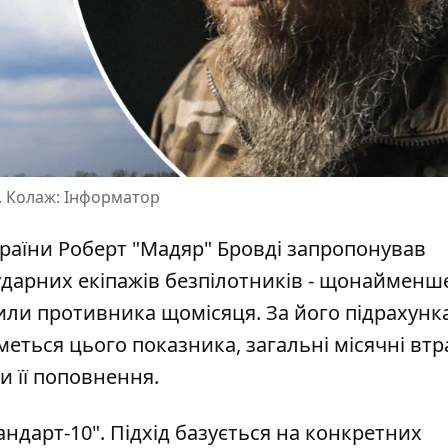
А. Колаж: Інформатор
раїни Роберт "Мадяр" Бровді запропонував
ударних екіпажів безпілотників - щонайменш
или противника щомісяця. За його підрахунк
еться цього показника
, загальні місячні вт
и її поповнення.
андарт-10". Підхід базується на конкретних