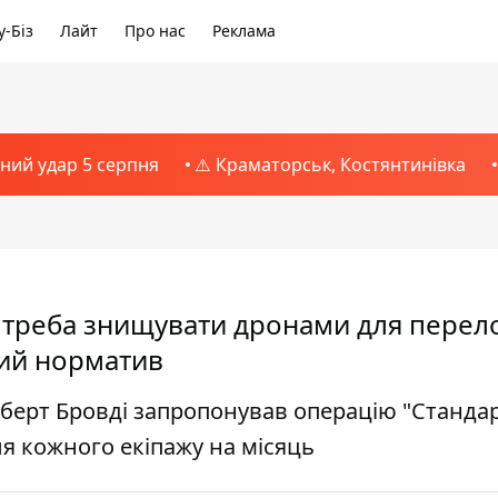
-Біз
Лайт
Про нас
Реклама
тний удар 5 серпня
⚠️ Краматорськ, Костянтинівка
н треба знищувати дронами для перел
вий норматив
берт Бровді запропонував операцію "Стандарт
я кожного екіпажу на місяць