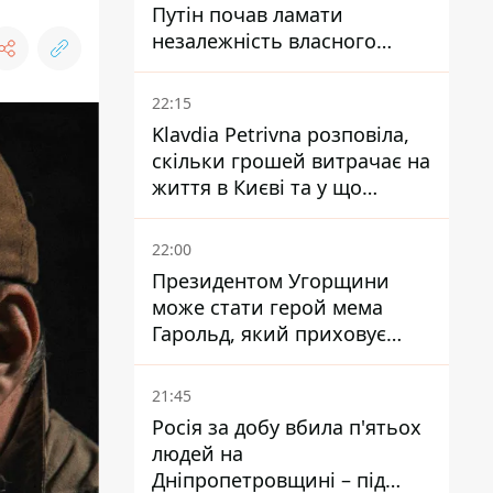
Путін почав ламати
незалежність власного
Центробанку, змусивши
знизити базову ставку
22:15
Klavdia Petrivna розповіла,
скільки грошей витрачає на
життя в Києві та у що
вкладає мільйони
22:00
Президентом Угорщини
може стати герой мема
Гарольд, який приховує
біль – він очолив народне
голосування
21:45
Росія за добу вбила п'ятьох
людей на
Дніпропетровщині – під