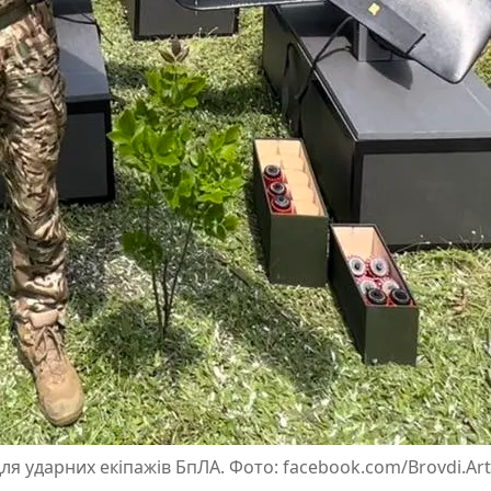
я ударних екіпажів БпЛА. Фото: facebook.com/Brovdi.Art