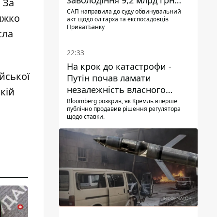
заволодіння 9,2 млрд грн
. За
ПриватБанку скерували до
САП направила до суду обвинувальний
яжко
акт щодо олігарха та експосадовців
суду
ПриватБанку
сла
22:33
На крок до катастрофи -
ійської
Путін почав ламати
незалежність власного
кій
Центробанку, змусивши
Bloomberg розкрив, як Кремль вперше
публічно продавив рішення регулятора
знизити базову ставку
щодо ставки.