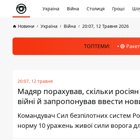
Україна
Війна
Столиця
Гроші
Шоу
Новини
Україна
Війна
20:07, 12 Травня 2026
ТОПТЕМИ:
🔴 Раке
20:07, 12 травня
Мадяр порахував, скільки росія
війні й запропонував ввести но
Командувач Сил безпілотних систем Ро
норму 10 уражень живої сили ворога дл