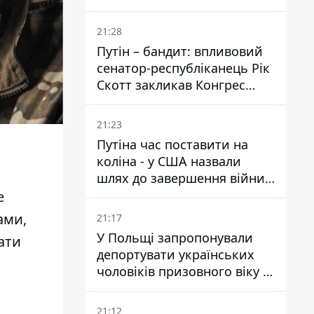
ударами опинилися п'ять
районів області
21:28
Путін – бандит: впливовий
сенатор-республіканець Рік
Скотт закликав Конгрес
притягнути РФ до
відповідальності за війну в
21:23
Україні
Путіна час поставити на
коліна - у США назвали
шлях до завершення війни -
National Security Journal
е
ами,
21:17
У Польщі запропонували
рати
депортувати українських
чоловіків призовного віку -
кого це може торкнутися
21:12