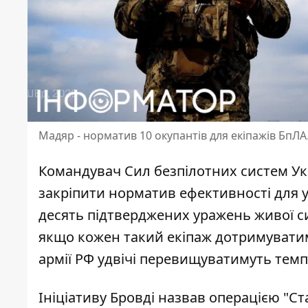
Мадяр - норматив 10 окупантів для екіпажів БпЛ
Командувач Сил безпілотних систем Ук
закріпити норматив ефективності для 
десять підтверджених уражень живої с
якщо кожен такий екіпаж
дотримуватим
армії РФ удвічі перевищуватимуть темп
Ініціативу Бровді назвав операцією "Ст