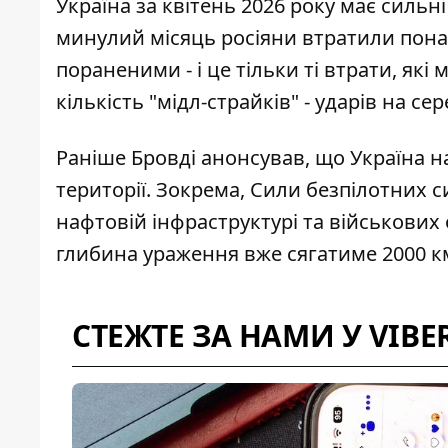
Україна за квітень 2026 року
має сильні
минулий місяць росіяни втратили пона
пораненими - і це тільки ті втрати, як
кількість "мідл-страйків" - ударів на с
Раніше Бровді анонсував, що Україна
н
території. Зокрема, Сили безпілотних 
нафтовій інфраструктурі та військових
глибина ураження вже сягатиме 2000 к
СТЕЖТЕ ЗА НАМИ У VIBE