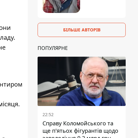
рони
БІЛЬШЕ АВТОРІВ
ладу.
не
ПОПУЛЯРНЕ
єнтиром
місяця.
22:52
Справу Коломойського та
ще п'ятьох фігурантів щодо