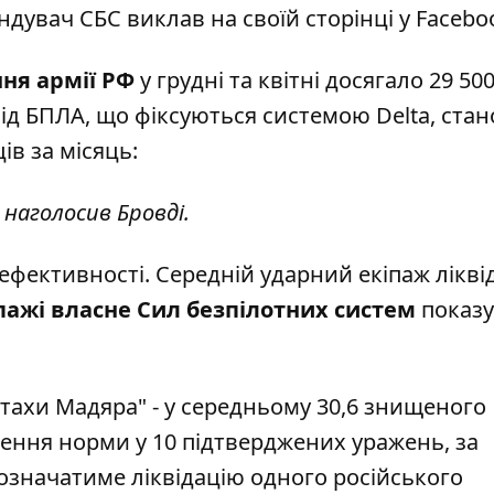
ндувач СБС виклав
на своїй сторінці у Facebo
ня армії РФ
у грудні та квітні досягало 29 500
ід БПЛА, що фіксуються системою Delta, ста
ів за місяць:
 наголосив Бровді.
ефективності. Середній ударний екіпаж лікві
пажі власне Сил безпілотних систем
показ
тахи Мадяра" - у середньому 30,6 знищеного
ення норми у 10 підтверджених уражень, за
значатиме ліквідацію одного російського