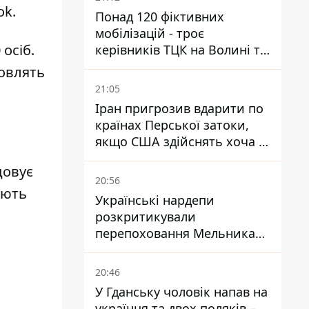
ok.
Понад 120 фіктивних
мобілізацій - троє
 осіб.
керівників ТЦК на Волині та
Буковині отримали підозри
новлять
за фейкові звіти
21:05
Іран пригрозив вдарити по
країнах Перської затоки,
якщо США здійснять хоча б
одну атаку - Reuters
довує
20:56
ують
Українські нардепи
розкритикували
перепоховання Мельника
через ризик дипломатичної
ізоляції
20:46
У Гданську чоловік напав на
українця та двох поляків –