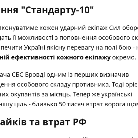
ння "Стандарту-10"
иконуватиме кожен ударний екіпаж Сил обо
щать її можливості з поповнення особового ск
печити Україні якісну перевагу на полі бою - 
ній ефективності кожного екіпажу
окремо.
ача СБС Бровді одним із перших визначив
ння особового складу противника. Тоді орі
их окупантів за місяць. Тепер же українські
ішу ціль - близько 50 тисяч втрат ворога що
райків та втрат РФ