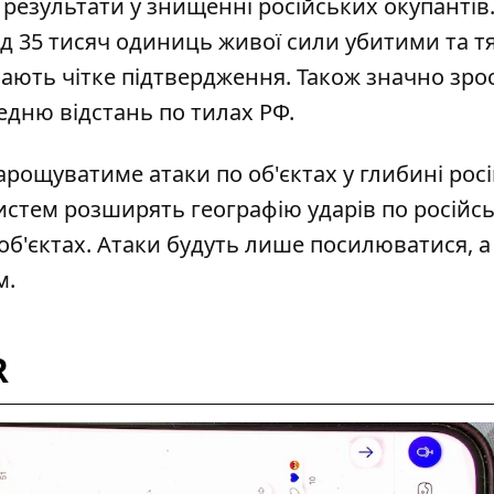
 результати у знищенні російських окупантів
д 35 тисяч одиниць живої сили убитими та т
і мають чітке підтвердження. Також значно зро
ередню відстань по тилах РФ.
арощуватиме атаки по об'єктах
у глибині рос
систем розширять географію ударів по російсь
 об'єктах. Атаки будуть лише посилюватися, а
м.
R