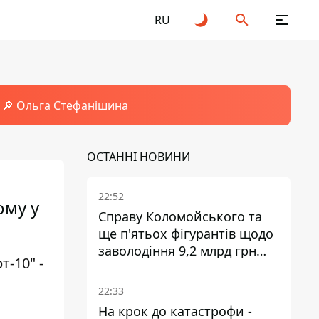
RU
🔎 Ольга Стефанішина
ОСТАННІ НОВИНИ
22:52
ому у
Справу Коломойського та
ще п'ятьох фігурантів щодо
заволодіння 9,2 млрд грн
-10" -
ПриватБанку скерували до
суду
22:33
На крок до катастрофи -