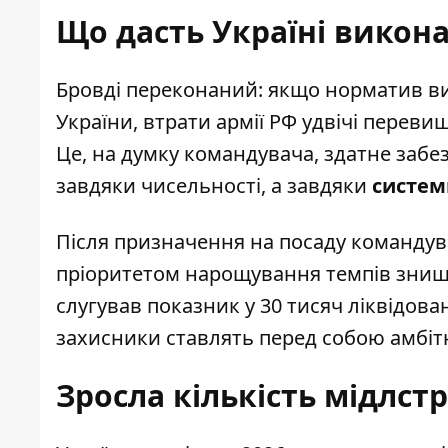
Що дасть Україні викона
Бровді переконаний: якщо норматив в
України, втрати армії РФ удвічі переви
Це, на думку командувача, здатне забез
завдяки чисельності, а завдяки
систем
Після призначення на посаду командув
пріоритетом нарощування темпів знище
слугував показник у 30 тисяч ліквідован
захисники ставлять перед собою амбітн
Зросла кількість мідлст