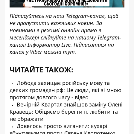
Підписуйтесь на наш
Telegram-канал
, щоб
не пропустити важливих новин. За
новинами в режимі онлайн прямо в
месенджері слідкуйте на нашому Telegram-
каналі
Інформатор Live
. Підписатися на
канал у Viber можна
тут
.
ЧИТАЙТЕ ТАКОЖ:
Лобода захищає російську мову та
деяких громадян рф: Це люди, які зі мною
протягом довгого часу - відео
Вечірній Квартал знайшов заміну Олені
Кравець: Обіцяємо берегти її, любити та
не ображати
Довелось просто виганяти: кухарі
збунтувалися проти Євгена Клопотенко