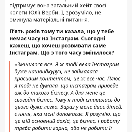
підтримує вона загальний
хейт
своєї
колеги Юлії Верби. І, зрозуміло, не
оминула матеріальні питання.
П’ять років тому ти казала, що у тебе
немає часу на
Інстаграм
. Сьогодні
кажеш, що хочеш розвивати саме
Інстаграм. Що з того часу змінилося?
«Змінилося все. Я ж тоді вела Інстаграм
дуже нашвидкуруч, не займалася
красивим контентом, це ж все час. Плюс
я тоді не думала, що інстаграм приведе
аж до такого бізнесу. А для мене це
сьогодні бізнес. Тому я тоді ставилась до
цього дуже легко. Зараз у мене двоє дітей,
є няня, яка мені допомагає. Я розумію, що
це мій основний дохід, це бізнес, і роботу
треба робити гарно, або не робити її