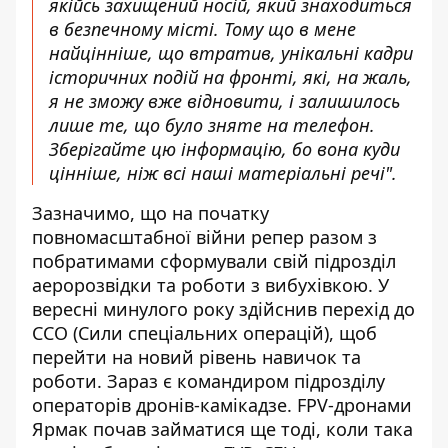
якійсь захищений носій, який знаходиться
в безпечному місті. Тому що в мене
найцінніше, що втратив, унікальні кадри
історичних подій на фронті, які, на жаль,
я не зможу вже відновити, і залишилось
лише те, що було зняте на телефон.
Зберігайте цю інформацію, бо вона куди
цінніше, ніж всі наші матеріальні речі".
Зазначимо, що на початку
повномасштабної війни репер разом з
побратимами сформували свій підрозділ
аеророзвідки та роботи з вибухівкою. У
вересні минулого року здійснив перехід до
ССО (Сили спеціальних операцій), щоб
перейти на новий рівень навичок та
роботи. Зараз є командиром підрозділу
операторів дронів-камікадзе. FPV-дронами
Ярмак почав займатися ще тоді, коли така