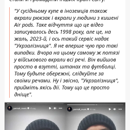
"У сусідньому купе в іноземців також
вкрали рюкзак і вкрали у людини з кишені
Air pods. Таке відчуття що це відео
записувалось десь 1998 року, але це, на
жаль, 2023-й, і ось такий сервіс надає
"Укрзалізниця". Я не вперше чую про такі
випадки. Вчора на цьому самому ж потязі
у військового вкрали всі речі. Він вийшов
просто в взутті, штанах та футболці.
Тому будьте обережні, слідкуйте за
своїми речами. Ну і звісно, "Укрзалізниця",
прийміть якісь дії. Тому що це просто
дніще".