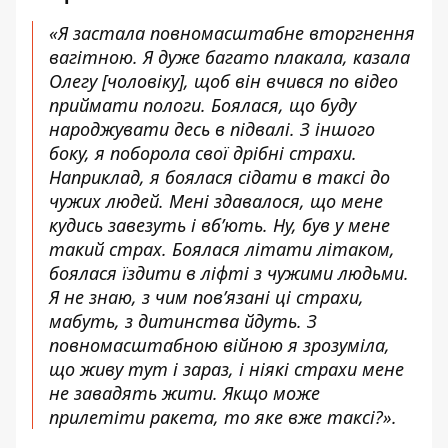
«Я застала повномасштабне вторгнення
вагітною. Я дуже багато плакала, казала
Олегу [чоловіку], щоб він вчився по відео
приймати пологи. Боялася, що буду
народжувати десь в підвалі. З іншого
боку, я поборола свої дрібні страхи.
Наприклад, я боялася сідати в таксі до
чужих людей. Мені здавалося, що мене
кудись завезуть і вб’ють. Ну, був у мене
такий страх. Боялася літати літаком,
боялася їздити в ліфті з чужими людьми.
Я не знаю, з чим пов’язані ці страхи,
мабуть, з дитинства йдуть. З
повномасштабною війною я зрозуміла,
що живу тут і зараз, і ніякі страхи мене
не завадять жити. Якщо може
прилетіти ракета, то яке вже таксі?».