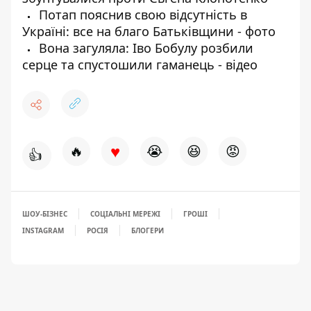
Потап пояснив свою відсутність в
Україні: все на благо Батьківщини - фото
Вона загуляла: Іво Бобулу розбили
серце та спустошили гаманець - відео
♥
🔥
😭
😆
😡
👍
ШОУ-БІЗНЕС
СОЦІАЛЬНІ МЕРЕЖІ
ГРОШІ
INSTAGRAM
РОСІЯ
БЛОГЕРИ