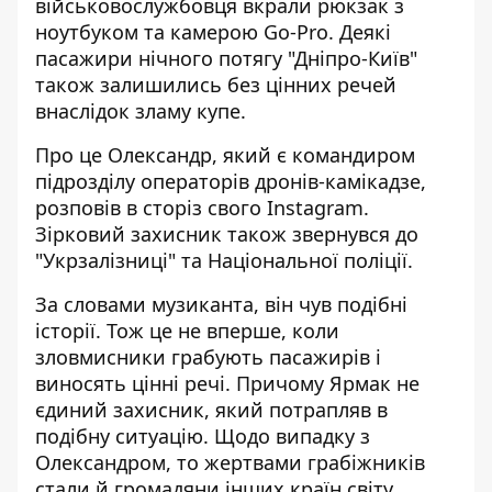
військовослужбовця
вкрали
рюкзак з
ноутбуком та камерою Go-Pro. Деякі
пасажири нічного потягу "Дніпро-Київ"
також залишились без цінних речей
внаслідок зламу купе.
Про це Олександр, який є командиром
підрозділу операторів дронів-камікадзе,
розповів в сторіз свого
Instagram
.
Зірковий захисник також звернувся до
"Укрзалізниці" та Національної поліції.
За словами музиканта, він чув подібні
історії. Тож це не вперше, коли
зловмисники грабують пасажирів і
виносять цінні речі. Причому Ярмак не
єдиний захисник, який потрапляв в
подібну ситуацію. Щодо випадку з
Олександром, то жертвами грабіжників
стали й громадяни інших країн світу.