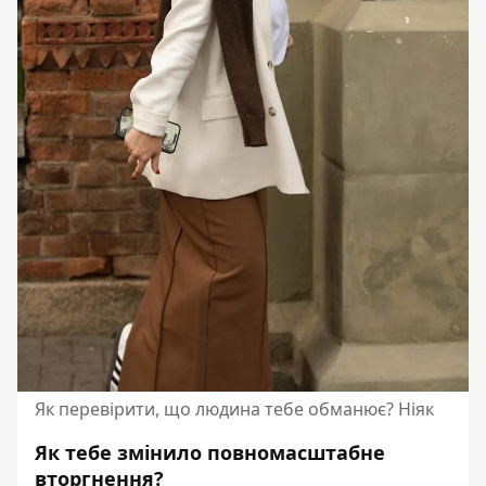
Як перевірити, що людина тебе обманює? Ніяк
Як тебе змінило повномасштабне
вторгнення?