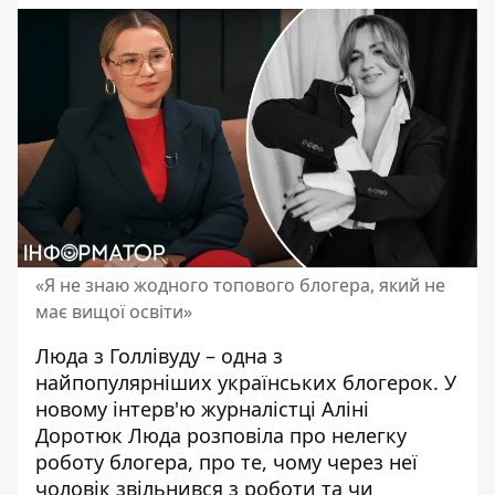
«Я не знаю жодного топового блогера, який не
має вищої освіти»
Люда з Голлівуду – одна з
найпопулярніших українських блогерок. У
новому інтерв'ю журналістці Аліні
Доротюк Люда розповіла про нелегку
роботу блогера, про те, чому через неї
чоловік звільнився з роботи та чи