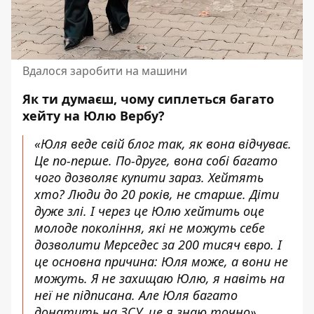
Вдалося заробити на машини
Як ти думаєш, чому сиплеться багато
хейту на
Юлю Вербу
?
«Юля веде свій блог так, як вона відчуває.
Це по-перше. По-друге, вона собі багато
чого дозволяє купити зараз. Хейтять
хто? Люди до 20 років, не старше. Діти
дуже злі. І через це Юлю хейтить оце
молоде покоління, які не можуть себе
дозволити Мерседес за 200 тисяч євро. І
це основна причина: Юля може, а вони не
можуть. Я не захищаю Юлю, я навіть на
неї не підписана. Але Юля багато
донатить на ЗСУ, це я знаю точно».