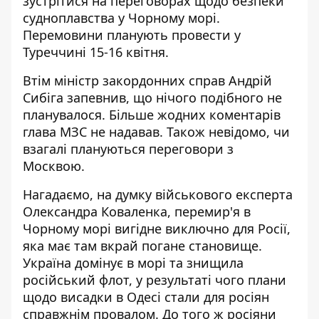
зустрітися на переговорах
щодо безпеки
судноплавства у Чорному морі.
Перемовини планують провести у
Туреччині 15-16 квітня.
Втім міністр закордонних справ Андрій
Сибіга запевнив, що нічого подібного не
планувалося. Більше жодних коментарів
глава МЗС не надавав. Також невідомо, чи
взагалі плануються переговори з
Москвою.
Нагадаємо, на думку військового експерта
Олександра Коваленка, перемир'я в
Чорному морі
вигідне виключно для Росії
,
яка має там вкрай погане становище.
Україна домінує в морі та знищила
російський флот, у результаті чого плани
щодо висадки в Одесі стали для росіян
справжнім провалом. До того ж росіяни