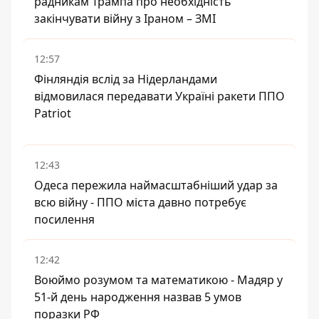
радникам Трампа про необхідність
закінчувати війну з Іраном – ЗМІ
12:57
Фінляндія вслід за Нідерландами
відмовилася передавати Україні ракети ППО
Patriot
12:43
Одеса пережила наймасштабніший удар за
всю війну - ППО міста давно потребує
посилення
12:42
Воюймо розумом та математикою - Мадяр у
51-й день народження назвав 5 умов
поразки РФ