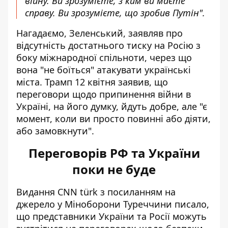
війну. Ви зрозумієте, з ким ви маєте
справу. Ви зрозумієте, що зробив Путін".
Нагадаємо, Зеленський, заявляв про
відсутність достатнього тиску на Росію з
боку міжнародної спільноти, через що
вона "не боїться" атакувати українські
міста. Трамп 12 квітня заявив, що
переговори щодо припинення війни в
Україні, на його думку, йдуть добре, але "є
момент, коли ви просто повинні
або діяти,
або замовкнути
".
Переговорів РФ та України
поки не буде
Видання CNN türk з посиланням на
джерело у Міноборони Туреччини писало,
що представники України та Росії
можуть