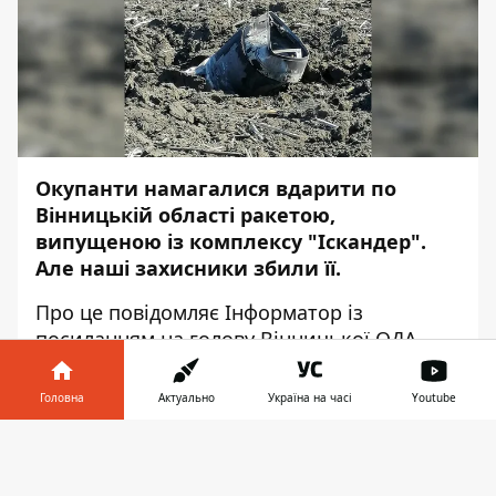
Окупанти намагалися вдарити по
Вінницькій області ракетою,
випущеною із комплексу "Іскандер".
Але наші захисники збили її.
Про це повідомляє
Інформатор
із
посиланням на
голову Вінницької ОДА
Сергія Борзова
.
Головна
Актуально
Україна на часі
Youtube
"Плюс одна... "Іскандер"", — написав
Борзов.
Інформатор у
Завантажити
телефоні
👉
Нагадаємо, раніше в Офісі президента