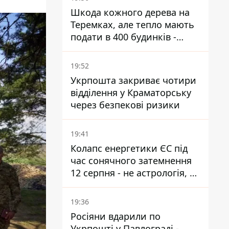
Шкода кожного дерева на
Теремках, але тепло мають
подати в 400 будинків -
депутатка Київради
19:52
Укрпошта закриває чотири
відділення у Краматорську
через безпекові ризики
19:41
Колапс енергетики ЄС під
час сонячного затемнення
12 серпня - не астрологія, у
Брюсселі готуються до
екстрених заходів
19:36
Росіяни вдарили по
Укрпошті у Павлограді -