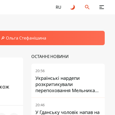
RU
🔎 Ольга Стефанішина
ОСТАННІ НОВИНИ
20:56
Українські нардепи
розкритикували
акож
перепоховання Мельника
через ризик дипломатичної
ізоляції
20:46
У Гданську чоловік напав на