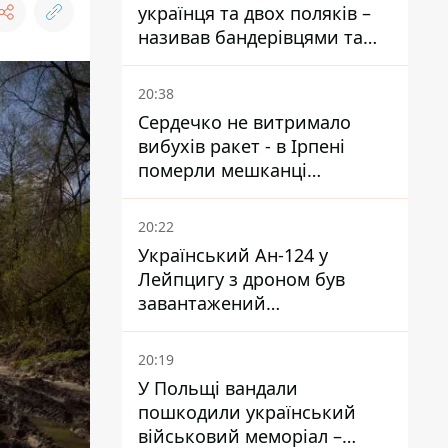
українця та двох поляків –
називав бандерівцями та
поводився агресивно
20:38
Сердечко не витримало
вибухів ракет - в Ірпені
померли мешканці
притулку для собак з
інвалідністю
20:22
Український Ан-124 у
Лейпцигу з дроном був
завантажений
боєприпасами
20:19
У Польщі вандали
пошкодили український
військовий меморіал –