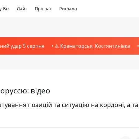
-Біз
Лайт
Про нас
Реклама
тний удар 5 серпня
⚠️ Краматорськ, Костянтинівка
лоруссю: відео
тування позицій та ситуацію на кордоні, а т