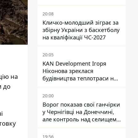
посольство відреагувало
20:08
Кличко-молодший зіграє за
збірну України з баскетболу
на кваліфікації ЧС-2027
20:05
KAN Development Ігоря
Ніконова зреклася
цію на
будівництва теплотраси на
Теремках
и до
20:00
Ворог показав свої ганчірки
у Чернігівці на Донеччині,
і
але контроль над селищем
отовку
не підтверджений
19:56