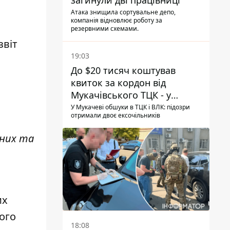
загинули дві працівниці
Атака знищила сортувальне депо,
компанія відновлює роботу за
резервними схемами.
звіт
19:03
До $20 тисяч коштував
квиток за кордон від
Мукачівського ТЦК - у
гучній справі перші підозри
У Мукачеві обшуки в ТЦК і ВЛК: підозри
отримали двоє ексочільників
отримали двоє колишніх
керівників
йних та
их
ого
18:08