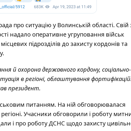
да про ситуацію у Волинській області. Свій 
ності надало оперативне угруповання військ
місцевих підрозділів до захисту кордонів та
у.
ня й охорона державного кордону, соціально-
итуація в регіоні, облаштування фортифікаці
сав президент.
йськовим питанням. На ній обговорювалася
 регіоні. Учасники обговорили і роботу митн
адали і про роботу ДСНС щодо захисту цивільн