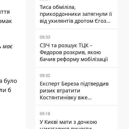
Тиса обміліла,
яття
прикордонники затягнули її
рмак
від ухилянтів дротом Єгоза,
який вбиває диких тварин -
правозахисники бʼють на
09:33
сполох
СЗЧ та розшук ТЦК –
ь має
Федоров розкрив, якою
бачив реформу мобілізації
09:32
а було
Експерт Береза підтвердив
ли б
ризик втратити
Костянтинівку вже
найближчими місяцями
09:18
У Києві мати з дочкою
намагалися винести