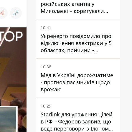
російських агентів у
Миколаєві – коригували
удари по місту
10:41
Укренерго повідомило про
відключення електрики у 5
областях, причини -
обстріли та спека
10:38
Мед в Україні дорожчатиме
- прогноз пасічників щодо
врожаю
10:29
Starlink для ураження цілей
в РФ – Федоров заявив, що
веде переговори з Ілоном