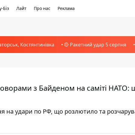
-Біз
Лайт
Про нас
Реклама
аторськ, Костянтинівка
🔴 Ракетний удар 5 серпня
оворами з Байденом на саміті НАТО: 
я на удари по РФ, що розлютило та розчару