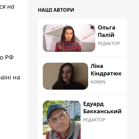
ся на
НАШІ АВТОРИ
Ольга
Палій
РЕДАКТОР
по РФ
Ліна
Кіндратюк
аїні на
ADMIN
Едуард
Бакканський
РЕДАКТОР