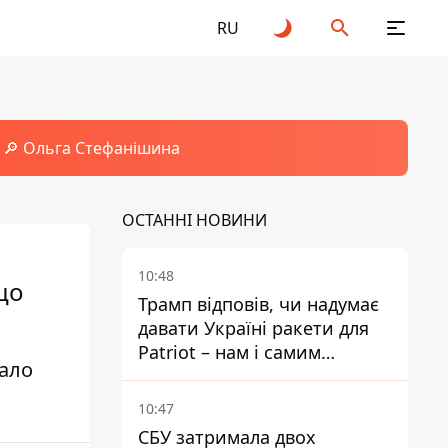
RU
🔎 Ольга Стефанішина
ОСТАННІ НОВИНИ
10:48
що
Трамп відповів, чи надумає
давати Україні ракети для
Patriot – нам і самим
вало
потрібні
10:47
СБУ затримала двох