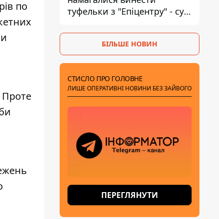
рів по
туфельки з "Епіцентру" - суд
акетних
виніс вирок
ми
БІЛЬШЕ НОВИН
СТИСЛО ПРО ГОЛОВНЕ
ЛИШЕ ОПЕРАТИВНІ НОВИНИ БЕЗ ЗАЙВОГО
. Проте
аби
межень
о
ПЕРЕГЛЯНУТИ