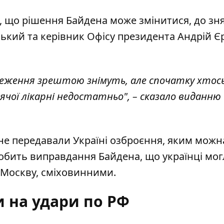
, що рішення Байдена може змінитися, до зн
ький та керівник Офісу президента Андрій Є
меження зрештою знімуть, але спочатку хтос
чої лікарні недостатньо", – сказало виданню
е передавали Україні озброєння, яким можн
робить виправдання Байдена, що українці мог
Москву, сміховинними.
 на удари по РФ