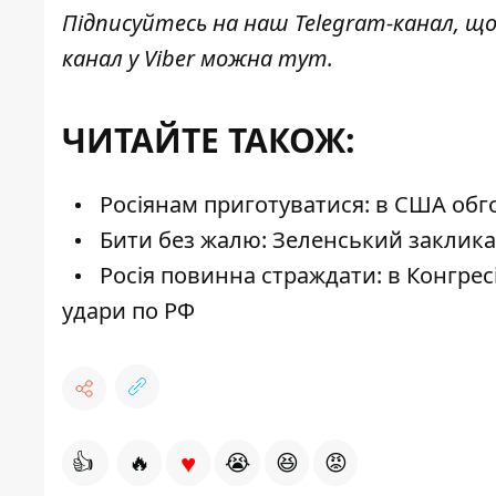
Підписуйтесь на наш
Telegram-канал
, щ
канал у Viber можна
тут
.
ЧИТАЙТЕ ТАКОЖ:
Росіянам приготуватися: в США обг
Бити без жалю: Зеленський закликав
Росія повинна страждати: в Конгре
удари по РФ
♥
👍
🔥
😭
😆
😡