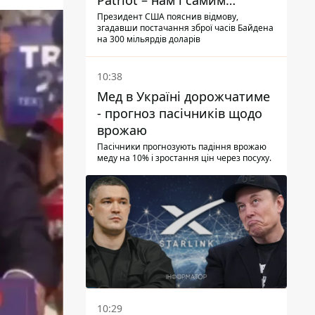
Patriot – нам і самим
потрібні
Президент США пояснив відмову,
згадавши постачання зброї часів Байдена
на 300 мільярдів доларів
10:38
Мед в Україні дорожчатиме
- прогноз пасічників щодо
врожаю
Пасічники прогнозують падіння врожаю
меду на 10% і зростання цін через посуху.
10:29