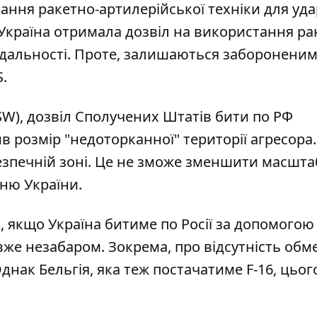
ання ракетно-артилерійської техніки для
уда
 Україна отримала дозвіл на використання р
 дальності. Проте, залишаються заборонени
.
SW), дозвіл Сполучених Штатів бити по РФ
 розмір "недоторканної" території агресора
 безпечній зоні. Це не зможе зменшити масшт
ню України.
и, якщо
Україна битиме по Росії
за допомогою
 вже незабаром. Зокрема, про відсутність об
днак Бельгія, яка теж постачатиме F-16, цьог