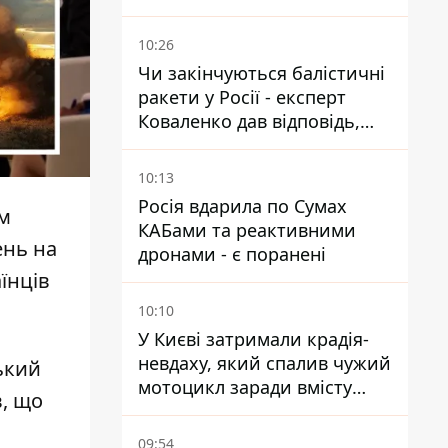
Маском
10:26
Чи закінчуються балістичні
ракети у Росії - експерт
Коваленко дав відповідь,
яка навряд чи сподобається
українцям
10:13
Росія вдарила по Сумах
м
КАБами та реактивними
ень на
дронами - є поранені
їнців
10:10
У Києві затримали крадія-
невдаху, який спалив чужий
ський
мотоцикл заради вмісту
в, що
багажника
09:54