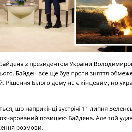
Байдена з президентом України Володимиро
ього. Байден все ще був проти
зняття обмеж
. Рішення Білого дому не є кінцевим, но укра
ться, що наприкінці зустрічі 11 липня Зелен
 розчарований
позицією Байдена
. Але той уда
ження розмови.