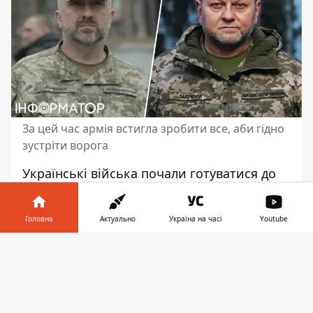
За цей час армія встигла зробити все, аби гідно
зустріти ворога
Українські війська почали готуватися до
повномасштабного нападу російської
федерації восени 2021 року. Орієнтовно - у
Головна
Актуально
Україна на часі
Youtube
вересні. Тобто трохи більше ніж через
місяць після призначення на посаду
Інформатор у
Завантажити
головкома ЗСУ Валерія Залужного
, який
телефоні
👉
обіймав свою посаду з 27 липня 2021-го.
Про це розказав очільник Сухопутних