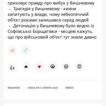
приховує правду про вибух у Вишневому
Трагедія у Вишневому - кияни
запитують у влади, чому небезпечний
об'єкт роками залишався серед людей
Детонацію у Вишневому було видно із
Софіївської Борщагівки - місцеві кажуть,
що про військовий об'єкт тут знали давно
♥
🔥
😭
😆
😡
👍
ВИШНЕВЕ
АТАКА РФ 6 ЛИПНЯ 2026
ВИБУХ