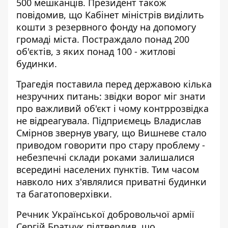
500 мешканців. Президент також
повідомив, що Кабінет міністрів виділить
кошти з резервного фонду на допомогу
громаді міста. Постраждало понад 200
об'єктів, з яких понад 100 - житлові
будинки.
Трагедія поставила перед державою кілька
незручних питань: звідки ворог міг знати
про важливий об'єкт і чому контррозвідка
не відреагувала. Підприємець Владислав
Смірнов звернув увагу, що Вишневе стало
приводом говорити про стару проблему -
небезпечні склади роками залишалися
всередині населених пунктів. Тим часом
навколо них з'являлися приватні будинки
та багатоповерхівки.
Речник Української добровольчої армії
Сергій Братчук підтвердив, що