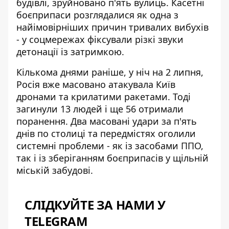
будівлі, зруйновано п'ять вулиць. Касетні
боєприпаси розглядалися як одна з
найімовірніших причин тривалих вибухів
- у соцмережах фіксували різкі звуки
детонації із затримкою.
Кількома днями раніше, у ніч на 2 липня,
Росія вже масовано атакувала Київ
дронами та крилатими ракетами. Тоді
загинули 13 людей і ще 56 отримали
поранення. Два масовані удари за п'ять
днів по столиці та передмістях оголили
системні проблеми - як із засобами ППО,
так і із зберіганням боєприпасів у щільній
міській забудові.
СЛІДКУЙТЕ ЗА НАМИ У
TELEGRAM