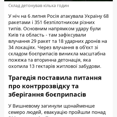
Склад детонував кілька годин
У ніч на 6 липня Росія атакувала Україну 68
ракетами і 351 безпілотником різних
типів. Основним напрямком удару були
Київ та область - там зафіксували
влучання 29 ракет та 18 ударних дронів на
34 локаціях. Через влучання в об'єкт зі
складом боєприпасів виникла масштабна
пожежа та вторинна детонація, яка
охопила 13 гектарів житлової забудови.
Трагедія поставила питання
про контррозвідку та
зберігання боєприпасів
У Вишневому загинули щонайменше
семеро людей, евакуацію пройшли понад