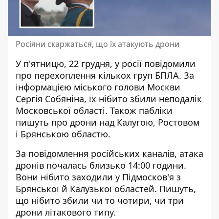
Росіяни скаржаться, що їх атакують дрони
У п'ятницю, 22 грудня, у росії повідомили
про
перехоплення кількох груп БПЛА
. За
інформацією міського голови Москви
Сергія Собяніна, їх нібито збили неподалік
Московської області. Також пабліки
пишуть про дрони над Калугою, Ростовом
і Брянською областю.
За повідомлення російських каналів, атака
дронів почалась близько 14:00 години.
Вони нібито заходили у Підмосков'я з
Брянської й Калузької областей. Пишуть,
що нібито збили чи то чотири, чи три
дрони літакового типу.