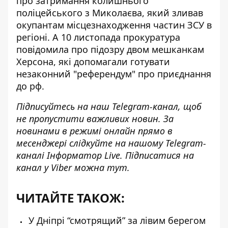
про затримання колишнього
поліцейського з Миколаєва,
який зливав
окупантам
місцезнаходження частин ЗСУ в
регіоні. А 10 листопада прокуратура
повідомила про підозру
двом мешканкам
Херсона
, які допомагали готувати
незаконний "референдум" про приєднання
до рф.
Підписуйтесь на наш
Telegram-канал
, щоб
не пропустити важливих новин. За
новинами в режимі онлайн прямо в
месенджері слідкуйте на нашому Telegram-
каналі
Інформатор Live
. Підписатися на
канал у Viber можна
тут
.
ЧИТАЙТЕ ТАКОЖ:
У Дніпрі “смотрящий” за лівим берегом