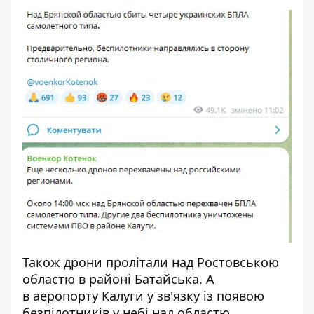
Також дрони пролітали над Ростовською
областю в районі Батайська. А
в аеропорту Калуги у зв'язку із появою
безпілотників у небі над областю