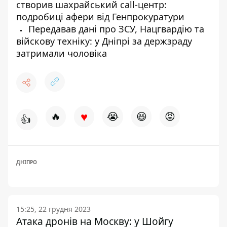
створив шахрайський call-центр:
подробиці афери від Генпрокуратури
Передавав дані про ЗСУ, Нацгвардію та
війскову техніку: у Дніпрі за держзраду
затримали чоловіка
♥
🔥
😭
😆
😡
👍
ДНІПРО
15:25, 22 грудня 2023
Атака дронів на Москву: у Шойгу