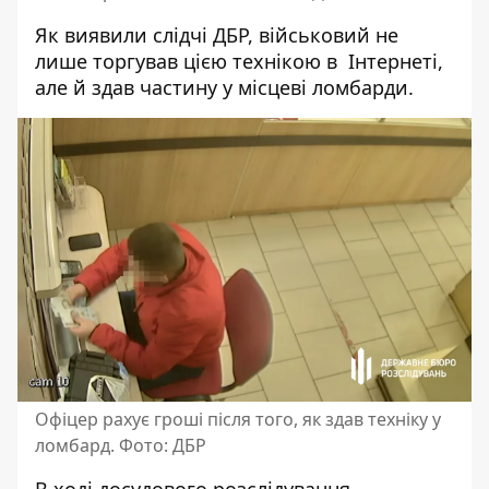
Як виявили слідчі ДБР, військовий не
лише торгував цією технікою в Інтернеті,
але й здав частину у місцеві ломбарди.
Офіцер рахує гроші після того, як здав техніку у
ломбард. Фото: ДБР
В ході досудового розслідування