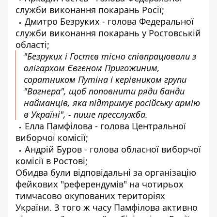
служби виконання покарань Росії;
Дмитро Безруких - голова Федеральної
служби виконання покарань у Ростовській
області;
"Безруких і Гостєв тісно співпрацювали з
олігархом Євгеном Пригожиним,
соратником Путіна і керівником групи
"Вагнера", щоб поповнити ряди банди
найманців, яка підтримує російську армію
в Україні", - пише пресслужба.
Елла Памфілова - голова Центральної
виборчої комісії;
Андрій Буров - голова обласної виборчої
комісії в Ростові;
Обидва були відповідальні за організацію
фейкових "референдумів" на чотирьох
тимчасово окупованих територіях
України. З того ж часу Памфілова активно