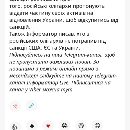
того, російські
олігархи пропонують
віддати частину своїх активів на
відновлення України
, щоб відкупитись від
санкцій.
Також
Інформатор
писав, хто з
російських
олігархів не потрапив під
санкції США, ЄС та України
.
Підписуйтесь на наш
Telegram-канал
, щоб
не пропустити важливих новин. За
новинами в режимі онлайн прямо в
месенджері слідкуйте на нашому Telegram-
каналі
Інформатор Live
. Підписатися на
канал у Viber можна
тут
.
♥
🔥
😭
😆
😡
👍