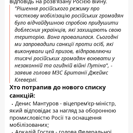
відповідь на розв'язану Росією війну.
"Рішення російського режиму про
часткову мобілізацію російських громадян
було відчайдушною спробою придушити
доблесних українців, які захищають свою
територію. Вона провалилася. Сьогодні
ми запровадили санкції проти осіб, які
виконували цей призов, відправляючи
тисячі російських громадян воювати у
незаконній та огидній війні Путіна", -
заявив голова МЗС Британії Джеймс
Клеверлі.
Хто потрапив до нового списку
санкцій:
Денис Мантуров - віцепрем'єр-міністр,
який відповідає за нагляд за оборонною
промисловістю Росії та оснащення
мобілізованих;
Аркадій Гостєв - голова Федеральної