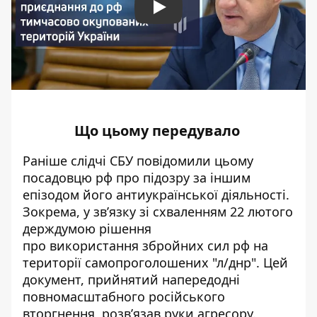
Play
Що цьому передувало
Раніше слідчі СБУ
повідомили
цьому
посадовцю рф про підозру за іншим
епізодом його антиукраїнської діяльності.
Зокрема, у зв’язку зі схваленням 22 лютого
держдумою рішення
про
використання
збройних сил рф на
території самопроголошених "л/днр". Цей
документ, прийнятий напередодні
повномасштабного російського
вторгнення, розв’язав руки
агресору
.