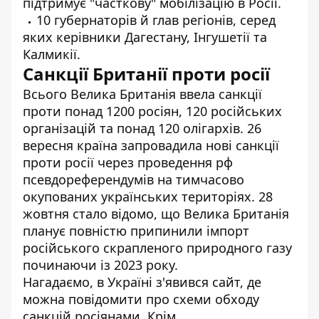
підтримує "часткову" мобілізацію в Росії.
10 губернаторів й глав регіонів, серед
яких керівники Дагестану, Інгушетії та
Калмикії.
Санкції Британії проти росії
Всього Велика Британія ввела санкції
проти понад 1200 росіян, 120 російських
організацій та понад 120 олігархів. 26
вересня країна
запровадила
нові санкції
проти росії через проведення рф
псевдореферендумів на тимчасово
окупованих українських територіях. 28
жовтня стало
відомо
, що Велика Британія
планує повністю припинили імпорт
російського скрапленого природного газу
починаючи із 2023 року.
Нагадаємо, в Україні з'явився
сайт, де
можна повідомити про схеми обходу
санкцій
росіянами. Крім