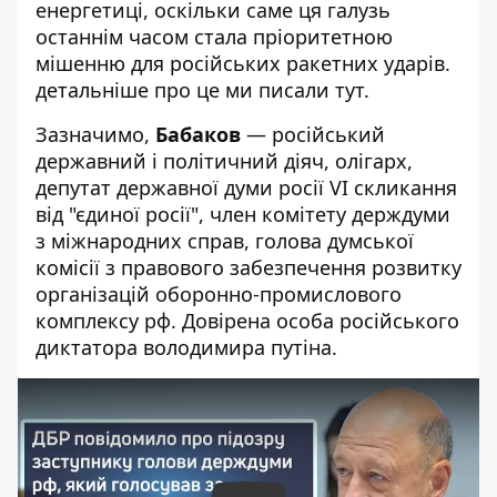
енергетиці, оскільки саме ця галузь
останнім часом стала пріоритетною
мішенню для російських ракетних ударів.
детальніше про це ми писали
тут
.
Зазначимо,
Бабаков
— російський
державний і політичний діяч, олігарх,
депутат державної думи росії VI скликання
від "єдиної росії", член комітету держдуми
з міжнародних справ, голова думської
комісії з правового забезпечення розвитку
організацій оборонно-промислового
комплексу рф. Довірена особа російського
диктатора володимира путіна.