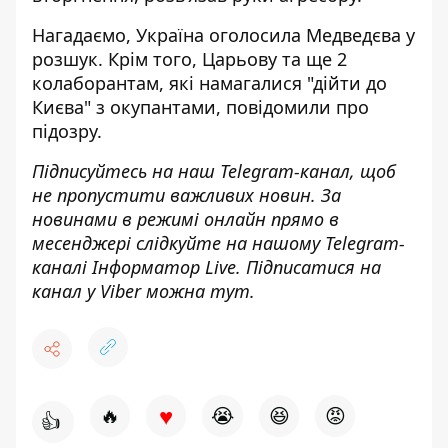
Нагадаємо, Україна
оголосила Медведєва
у
розшук. Крім того,
Царьову та ще 2
колаборантам, які намагалися "дійти до
Києва" з окупантами
, повідомили про
підозру.
Підписуйтесь на наш
Telegram-канал
, щоб
не пропустити важливих новин. За
новинами в режимі онлайн прямо в
месенджері слідкуйте на нашому Telegram-
каналі
Інформатор Live
. Підписатися на
канал у Viber можна
тут
.
♥
🔥
😭
😆
😡
👍