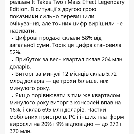
релізам It Takes Two і Mass Effect Legendary
Edition. В ситуації з другою грою
показники сильно перевищили
очікування, але точних цифр вирішили не
називати.
Цифрові продажі склали 58% від
загальної суми. Торік ця цифра становила
52%.
Прибуток за весь квартал склав 204 млн
доларів.
Виторг за минулі 12 місяців склав 5,72
млрд доларів — це трохи більше, ніж
минулого року.
Якщо порівнювати з тим же кварталом
минулого року виторг з консолей впав на
16%, і склав 695 млн доларів. Частки
мобільних пристроїв, PC і інших платформ
виросли на 20% і 9% відповідно — до 272 і
370 млн.