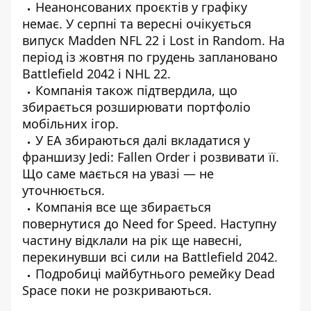
Неанонсованих проєктів у графіку
немає. У серпні та вересні очікується
випуск Madden NFL 22 і Lost in Random. На
період із жовтня по грудень заплановано
Battlefield 2042 і NHL 22.
Компанія також підтвердила, що
збирається розширювати портфоліо
мобільних ігор.
У EA збираються далі вкладатися у
франшизу Jedi: Fallen Order і розвивати її.
Що саме мається на увазі — не
уточнюється.
Компанія все ще збирається
повернутися до Need for Speed. Наступну
частину відклали на рік ще навесні,
перекинувши всі сили на Battlefield 2042.
Подробиці майбутнього ремейку Dead
Space поки не розкриваються.