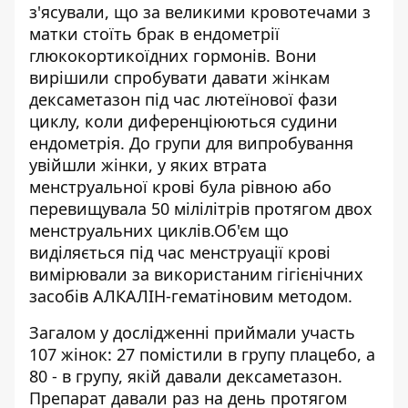
з'ясували, що за великими кровотечами з
матки стоїть брак в ендометрії
глюкокортикоїдних гормонів. Вони
вирішили спробувати давати жінкам
дексаметазон під час лютеїнової фази
циклу, коли диференціюються судини
ендометрія. До групи для випробування
увійшли жінки, у яких втрата
менструальної крові була рівною або
перевищувала 50 мілілітрів протягом двох
менструальних циклів.Об'єм що
виділяється під час менструації крові
вимірювали за використаним гігієнічних
засобів АЛКАЛІН-гематіновим методом.
Загалом у дослідженні приймали участь
107 жінок: 27 помістили в групу плацебо, а
80 - в групу, якій давали дексаметазон.
Препарат давали раз на день протягом