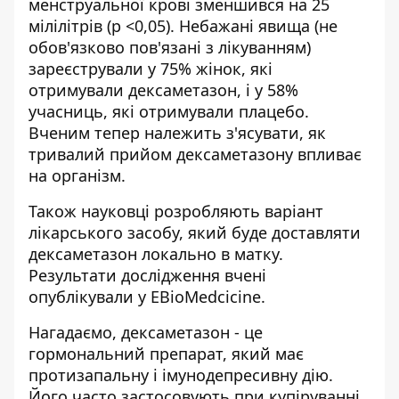
менструальної крові зменшився на 25
мілілітрів (p <0,05). Небажані явища (не
обов'язково пов'язані з лікуванням)
зареєстрували у 75% жінок, які
отримували дексаметазон, і у 58%
учасниць, які отримували плацебо.
Вченим тепер належить з'ясувати, як
тривалий прийом дексаметазону впливає
на організм.
Також науковці розробляють варіант
лікарського засобу, який буде доставляти
дексаметазон локально в матку.
Результати дослідження вчені
опублікували
у EBioMedcicine.
Нагадаємо, дексаметазон - це
гормональний препарат, який має
протизапальну і імунодепресивну дію.
Його часто застосовують при купіруванні