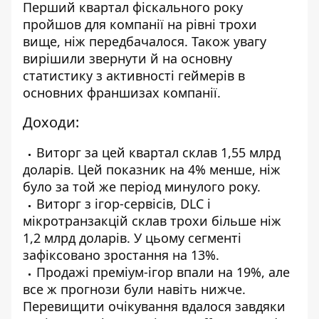
Перший квартал фіскального року
пройшов для компанії на рівні трохи
вище, ніж передбачалося. Також увагу
вирішили звернут
и й на
основну
статистику з активності геймерів в
основних франшизах компанії.
Доходи:
Виторг за цей квартал склав 1,55 млрд
доларів. Цей показник на 4% менше, ніж
було за той же період минулого року.
Виторг з ігор-сервісів, DLC і
мікротранзакцій склав трохи більше ніж
1,2 млрд доларів. У цьому сегменті
зафіксовано зростання на 13%.
Продажі преміум-ігор впали на 19%, але
все ж прогнози були навіть нижче.
Перевищити очікування вдалося завдяки