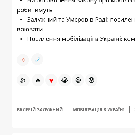
На обговорення закону про мобіліз
робитимуть
Залужний та Умєров в Раді: посиленн
воювати
Посилення мобілізації в Україні: ко
♥
👍
🔥
😭
😆
😡
ВАЛЕРІЙ ЗАЛУЖНИЙ
МОБІЛІЗАЦІЯ В УКРАЇНІ