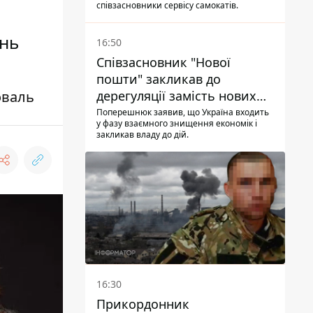
співзасновники сервісу самокатів.
ень
16:50
Співзасновник "Нової
пошти" закликав до
оваль
дерегуляції замість нових
податків - Гетманцев проти
Поперешнюк заявив, що Україна входить
у фазу взаємного знищення економік і
закликав владу до дій.
16:30
Прикордонник