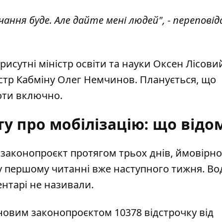
ання буде. Але дайте мені людей", - переповід
рисутні міністр освіти та науки Оксен Лісови
ністр Кабміну Олег Немчинов. Планується, що
оти включно.
у про мобілізацію: що відо
законопроєкт протягом трьох днів, ймовірно
у першому читанні вже наступного тижня. В
ентарі не називали.
новим законопроєктом 10378 відстрочку від