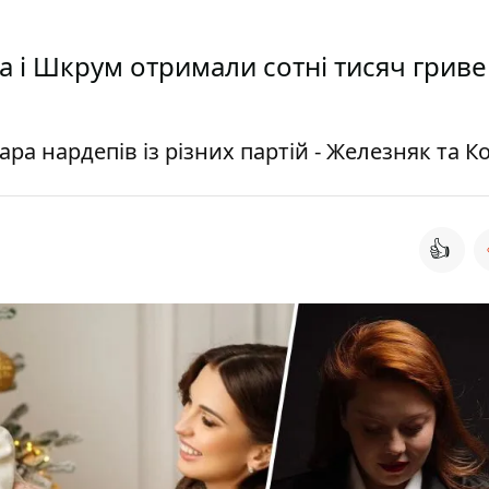
на і Шкрум отримали сотні тисяч грив
ра нардепів із різних партій - Железняк та К
👍