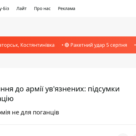
-Біз
Лайт
Про нас
Реклама
аторськ, Костянтинівка
🔴 Ракетний удар 5 серпня
ня до армії ув'язнених: підсумки
ацію
мія не для поганців