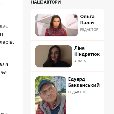
НАШІ АВТОРИ
,
Ольга
Палій
дає
РЕДАКТОР
нт
ларів.
Ліна
Кіндратюк
ADMIN
ми в
ive
.
Едуард
Бакканський
РЕДАКТОР