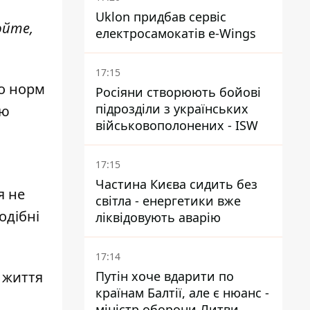
Uklon придбав сервіс
юйте,
електросамокатів e-Wings
17:15
до норм
Росіяни створюють бойові
підрозділи з українських
ою
військовополонених - ISW
17:15
Частина Києва сидить без
я не
світла - енергетики вже
одібні
ліквідовують аварію
17:14
Путін хоче вдарити по
 життя
країнам Балтії, але є нюанс -
міністр оборони Литви