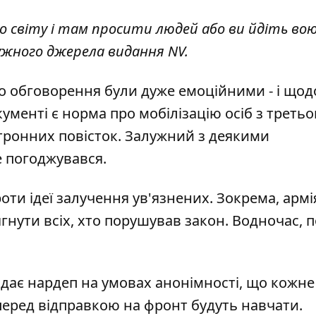
о світу і там просити людей або ви йдіть во
ужного джерела видання NV.
що обговорення були дуже емоційними - і що
ументі є норма про мобілізацію осіб з треть
ектронних повісток. Залужний з деякими
 погоджувався.
ти ідеї залучення ув'язнених. Зокрема, армі
ягнути всіх, хто порушував закон. Водночас, п
ає нардеп на умовах анонімності, що кожне
 перед відправкою на фронт будуть навчати.