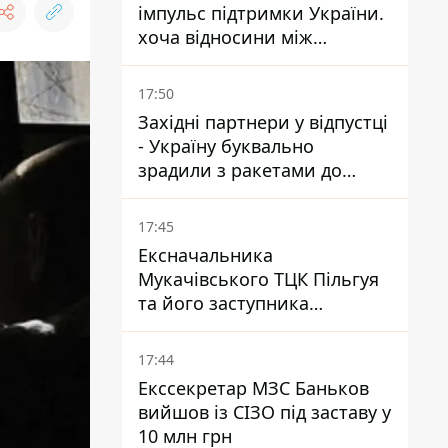
імпульс підтримки України.
хоча відносини між
Зеленським і Трампом
донедавна покращувалися -
17:50
The Atlantic
Західні партнери у відпустці
- Україну буквально
зрадили з ракетами до
Patriot - експерт Мусієнко
17:45
Ексначальника
Мукачівського ТЦК Пільгуя
та його заступника
відправили в СІЗО без
права застави – журналіст
17:44
Екссекретар МЗС Баньков
вийшов із СІЗО під заставу у
10 млн грн