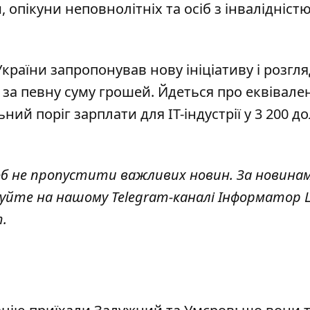
, опікуни неповнолітніх та осіб з інвалідністю
країни запропонував нову ініціативу і розгля
за певну суму грошей. Йдеться про еквівале
ний поріг зарплати для IT-індустрії у 3 200 до
об не пропустити важливих новин. За новина
куйте на нашому Telegram-каналі
Інформатор L
т
.