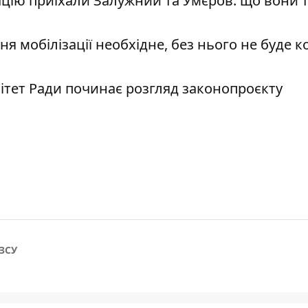
ацію приїхали Залужний та Умєров: що вони 
я мобілізації необхідне, без нього не буде к
мітет Ради починає розгляд законопроєкту
ЗСУ