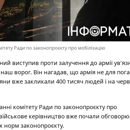
мітету Ради по законопроєкту про мобілізацію
ий виступив проти залучення до армії ув'яз
 наш ворог
. Він нагадав, що армія не для пог
іяни вже закликали 400 тисяч людей і на чер
анні комітету Ради по
законопроєкту про
і військове керівництво вже почали обговор
х норм законопроєкту.