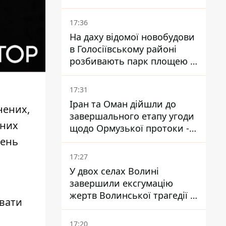
17:36
На даху відомої новобудови
в Голосіївському районі
розбивають парк площею в
гектар
17:31
Іран та Оман дійшли до
нених,
завершального етапу угоди
аних
щодо Ормузької протоки -
укладення залежить від
вень
зняття блокади США
17:27
У двох селах Волині
завершили ексгумацію
жертв Волинської трагедії -
ювати
знайшли останки 54 поляків
17:20