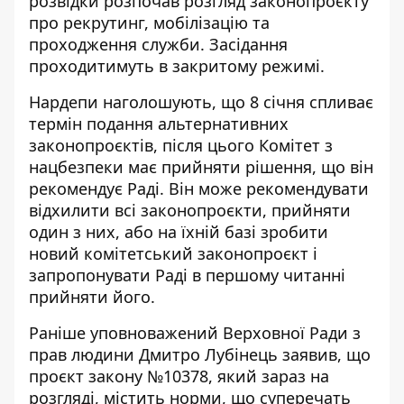
розвідки
розпочав розгляд законопроєкту
про рекрутинг
, мобілізацію та
проходження служби. Засідання
проходитимуть в закритому режимі.
Нардепи наголошують, що 8 січня спливає
термін подання альтернативних
законопроєктів, після цього Комітет з
нацбезпеки має прийняти рішення, що він
рекомендує Раді. Він може рекомендувати
відхилити всі законопроєкти, прийняти
один з них, або на їхній базі зробити
новий комітетський законопроєкт і
запропонувати Раді в першому читанні
прийняти його.
Раніше уповноважений Верховної Ради з
прав людини Дмитро Лубінець заявив, що
проєкт закону №10378, який зараз на
розгляді, містить норми, що
суперечать