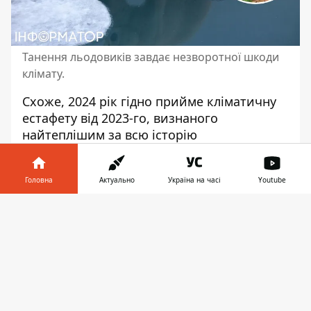
Танення льодовиків завдає незворотної шкоди
клімату.
Схоже, 2024 рік гідно прийме кліматичну
естафету від 2023-го, визнаного
найтеплішим за всю історію
спостережень. У листопаді
середньосвітова температура хай
Головна
Актуально
Україна на часі
Youtube
ненадовго, але вперше перевищила
до
індустріальні показники на 2°C.
А 2024
Інформатор у
Завантажити
готує людству новий рекорд: вірогідно, що
телефоні
👉
це може бути перший повний рік із
перевищенням позначки в 1,5 °C
потепління,
повідомляє
The Guardian.
Прогноз учених Метеорологічного