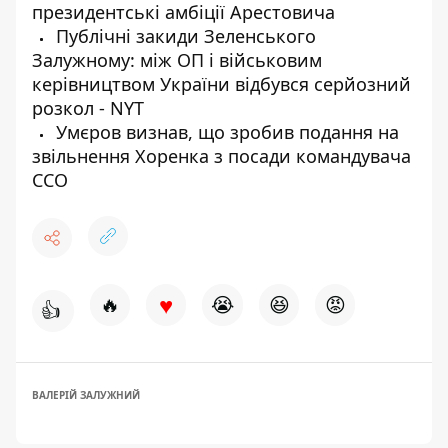
президентські амбіції Арестовича
Публічні закиди Зеленського
Залужному: між ОП і військовим
керівництвом України відбувся серйозний
розкол - NYT
Умєров визнав, що зробив подання на
звільнення Хоренка з посади командувача
ССО
♥
🔥
😭
😆
😡
👍
ВАЛЕРІЙ ЗАЛУЖНИЙ