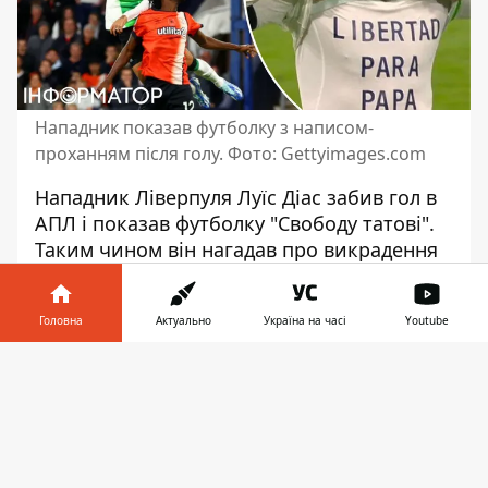
Нападник показав футболку з написом-
проханням після голу. Фото: Gettyimages.com
Нападник Ліверпуля Луїс Діас забив гол в
АПЛ і показав футболку "Свободу татові".
Таким чином він
нагадав про викрадення
власного батька
.
Після гри
футболіст звернувся до
Головна
Актуально
Україна на часі
Youtube
викрадачів
на власній сторінці в мережі Х
Інформатор у
(колишній Twitter). Раніше стало відомо,
Завантажити
телефоні
👉
що його батька викрали
бойовики незаконного повстанського
угруповання ELN.