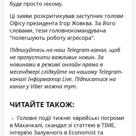
буде просто нікому.
Ці заяви
розкритикував заступник голови
Офісу президента
Ігор Жовква. За його
словами, тези головнокомандувача
"полегшують роботу агресора".
Підписуйтесь на наш
Telegram-канал
, щоб
не пропустити важливих новин. За
новинами в режимі онлайн прямо в
месенджері слідкуйте на нашому Telegram-
каналі
Інформатор Live
. Підписатися на
канал у Viber можна
тут
.
ЧИТАЙТЕ ТАКОЖ:
Головні події тижня: єврейські погроми
в Махачкалі, скандал зі статтею в TIME,
інтерв’ю Залужного в Economist та