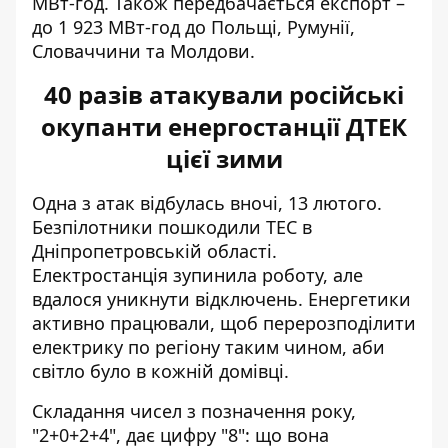
МВт-год. Також передбачається експорт –
до 1 923 МВт-год до Польщі, Румунії,
Словаччини та Молдови.
40 разів атакували російські
окупанти енергостанції ДТЕК
цієї зими
Одна з атак відбулась вночі, 13 лютого.
Безпілотники пошкодили ТЕС
в
Дніпропетровській області.
Електростанція зупинила роботу
, але
вдалося уникнути відключень. Енергетики
активно працювали, щоб
перерозподілити
електрику по регіону
таким чином, аби
світло було в кожній домівці.
Складання чисел з позначення року,
"2+0+2+4", дає цифру "8": що вона