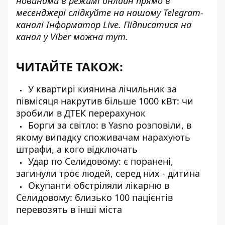
новинами в режимі онлайн прямо в
месенджері слідкуйте на нашому Telegram-
каналі
Інформатор Live
. Підписатися на
канал у Viber можна
тут
.
ЧИТАЙТЕ ТАКОЖ:
У квартирі киянина лічильник за
півмісяця накрутив більше 1000 кВт: чи
зробили в ДТЕК перерахунок
Борги за світло: в Yasno розповіли, в
якому випадку споживачам нарахують
штрафи, а кого відключать
Удар по Селидовому: є поранені,
загинули троє людей, серед них - дитина
Окупанти обстріляли лікарню в
Селидовому: близько 100 пацієнтів
перевозять в інші міста