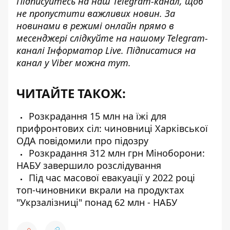
Підписуйтесь на наш
Telegram-канал
, щоб
не пропустити важливих новин. За
новинами в режимі онлайн прямо в
месенджері слідкуйте на нашому Telegram-
каналі
Інформатор Live
. Підписатися на
канал у Viber можна
тут
.
ЧИТАЙТЕ ТАКОЖ:
Розкрадання 15 млн на їжі для
прифронтових сіл: чиновниці Харківської
ОДА повідомили про підозру
Розкрадання 312 млн грн Міноборони:
НАБУ завершило розслідування
Під час масової евакуації у 2022 році
топ-чиновники вкрали на продуктах
"Укрзалізниці" понад 62 млн - НАБУ