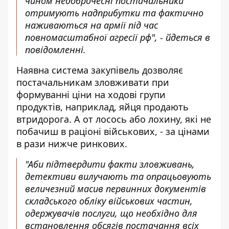
чином недоброчесні постачальники
отримують надприбутки та фактично
наживаються на армії під час
повномасштабної агресії рф", - йдеться в
повідомленні.
Наявна система закупівель дозволяє
постачальникам зловживати при
формуванні ціни на ходові групи
продуктів, наприклад, яйця продають
втридорога. А от лосось або лохину, які не
побачиш в раціоні військових, - за цінами
в рази нижче ринкових.
"Аби підтвердити факти зловживань,
детективи вилучають та опрацьовують
величезний масив первинних документів
складського обліку військових частин,
одержувачів послуги, що необхідно для
встановлення обсягів постачання всіх