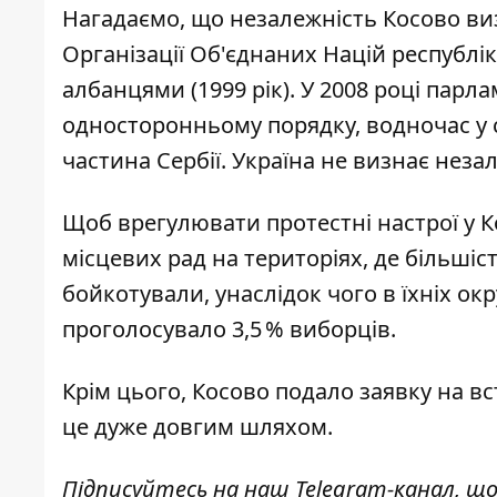
Нагадаємо, що незалежність Косово виз
Організації Об'єднаних Націй республі
албанцями (1999 рік). У 2008 році пар
односторонньому порядку, водночас у с
частина Сербії. Україна не визнає неза
Щоб врегулювати протестні настрої у К
місцевих рад
на територіях, де більші
бойкотували, унаслідок чого в їхніх окр
проголосувало 3,5 % виборців.
Крім цього,
Косово подало заявку на в
це дуже довгим шляхом
.
Підписуйтесь на наш
Telegram-канал
, щ