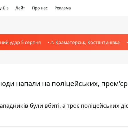
-Біз
Лайт
Про нас
Реклама
тний удар 5 серпня
⚠️ Краматорськ, Костянтинівка
люди напали на поліцейських, прем'єр
ападників були вбиті, а троє поліцейських ді