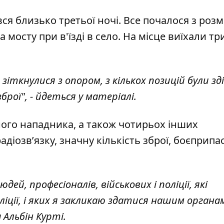
ся близько третьої ночі. Все почалося з роз
 мосту при в'їзді в село. На місце виїхали тр
зіткнулися з опором, з кількох позицій були зд
брої", - йдеться у матеріалі.
ого нападника, а також чотирьох інших
діозв’язку, значну кількість зброї, боєприпа
ей, професіоналів, військових і поліції, які
іції, і яких я закликаю здатися нашим органа
 Альбін Курті.