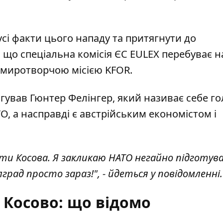
усі факти цього нападу та притягнути до
, що спеціальна комісія ЄС EULEX перебуває на
ж миротворчою місією KFOR.
гував Гюнтер Фелінгер, який називає себе г
О, а насправді є австрійським економістом і
роти Косова. Я закликаю НАТО негайно підготу
град просто зараз!", - йдеться у повідомленні.
 Косово: що відомо