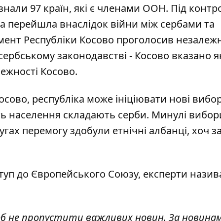
нали 97 країн, які є членами ООН. Під контр
ка перейшла внаслідок війни між сербами та
ламент Республіки Косово проголосив незалежн
ербському законодавстві - Косово вказано я
лежності Косово.
осово, республіка
може ініціювати нові вибо
сть населення складають серби. Минулі вибор
угах перемогу здобули етнічні албанці, хоч з
ступ до Європейського Союзу, експерти нази
об не пропустити важливих новин. За новина