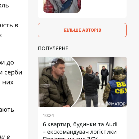
оль
ість в
БІЛЬШЕ АВТОРІВ
к
ПОПУЛЯРНЕ
ри до
и серби
а них
вають
10:24
6 квартир, будинки та Audi
– екскомандувач логістики
ми в