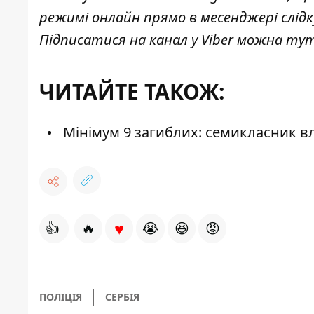
режимі онлайн прямо в месенджері слід
Підписатися на канал у Viber можна
ту
ЧИТАЙТЕ ТАКОЖ:
Мінімум 9 загиблих: семикласник вл
♥
👍
🔥
😭
😆
😡
ПОЛІЦІЯ
СЕРБІЯ