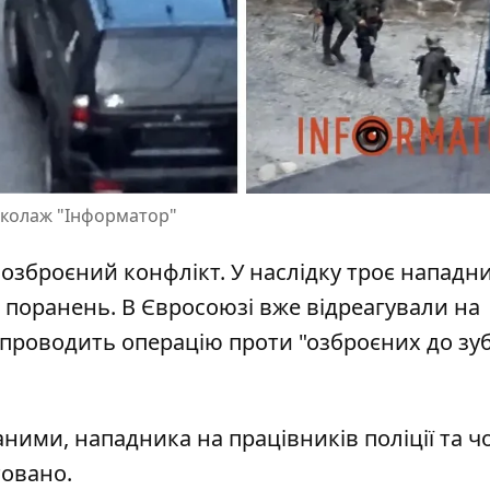
, колаж "Інформатор"
 озброєний конфлікт
. У наслідку троє нападн
и поранень. В Євросоюзі вже відреагували на
я проводить операцію проти "озброєних до зуб
даними,
нападника на працівників поліції
та ч
товано.