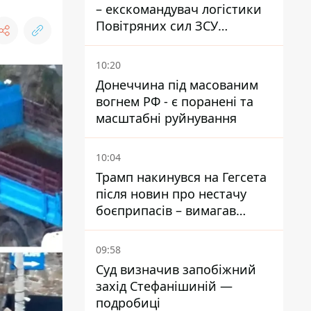
– екскомандувач логістики
Повітряних сил ЗСУ
отримав нову підозру
10:20
Донеччина під масованим
вогнем РФ - є поранені та
масштабні руйнування
10:04
Трамп накинувся на Гегсета
після новин про нестачу
боєприпасів – вимагав
пояснень
09:58
Суд визначив запобіжний
захід Стефанішиній —
подробиці