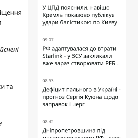
У ЦПД пояснили, навіщо
міщення
Кремль показово публікує
и
удари балістикою по Києву
09:07
РФ адаптувалася до втрати
ійснені
Starlink - у ЗСУ закликали
вже зараз створювати РЕБ
проти нової загрози
08:53
си та
Дефіцит пального в Україні -
прогноз Сергія Куюна щодо
заправок і черг
08:42
м
Дніпропетровщина під
масованим ударом РФ - двоє