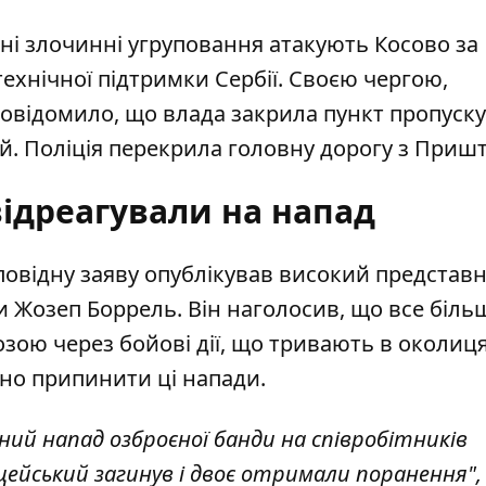
ні злочинні угруповання атакують Косово за
технічної підтримки Сербії. Своєю чергою,
повідомило, що влада закрила пункт пропуску
ій. Поліція перекрила головну дорогу з Приш
відреагували на напад
дповідну заяву опублікував високий представ
ки Жозеп Боррель. Він наголосив, що все біль
зою через бойові дії, що тривають в околиц
йно припинити ці напади.
ий напад озброєної банди на співробітників
ліцейський загинув і двоє отримали поранення", 