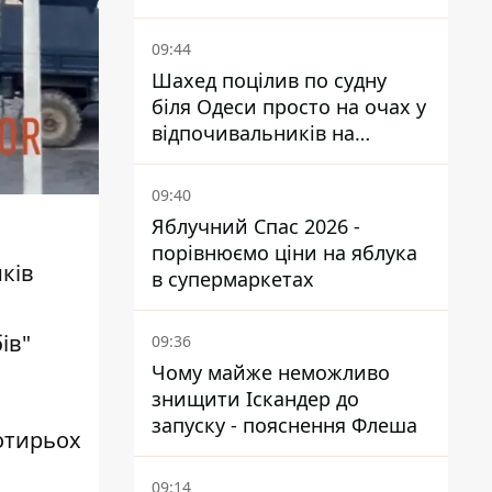
09:44
Шахед поцілив по судну
біля Одеси просто на очах у
відпочивальників на
переповненому пляжі
09:40
Яблучний Спас 2026 -
порівнюємо ціни на яблука
иків
в супермаркетах
ів"
09:36
Чому майже неможливо
знищити Іскандер до
запуску - пояснення Флеша
отирьох
09:14