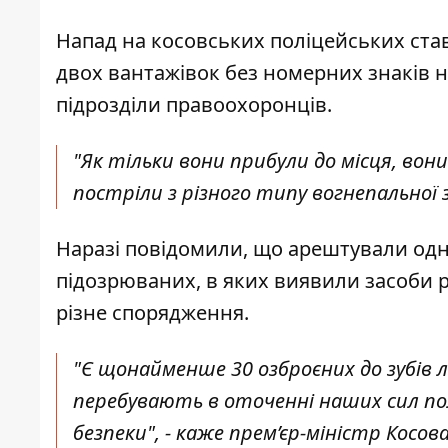
Напад на косовських поліцейських став
двох вантажівок без номерних знаків на
підрозділи правоохоронців.
"Як тільки вони прибули до місця, вони 
постріли з різного типу вогнепальної з
Наразі повідомили, що арештували одн
підозрюваних, в яких виявили засоби ра
різне спорядження.
"Є щонайменше 30 озброєних до зубів люд
перебувають в оточенні наших сил пол
безпеки", - каже прем’єр-міністр Косова