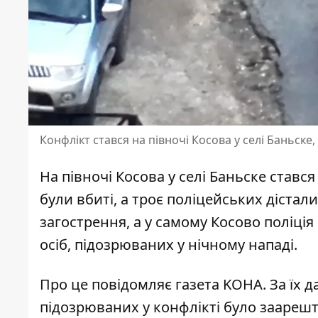
Конфлікт стався на півночі Косова у селі Баньске
На півночі Косова у селі Баньске
стався
були вбиті, а троє поліцейських дістал
загострення, а у самому Косово поліці
осіб, підозрюваних у нічному нападі.
Про це повідомляє газета KOHA. За їх 
підозрюваних у конфлікті було заареш