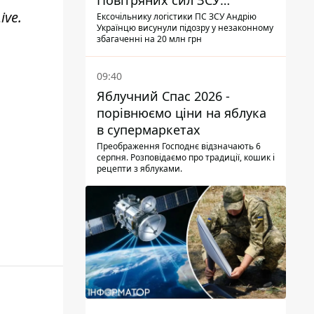
Повітряних сил ЗСУ
ive
.
отримав нову підозру
Ексочільнику логістики ПС ЗСУ Андрію
Українцю висунули підозру у незаконному
збагаченні на 20 млн грн
09:40
Яблучний Спас 2026 -
порівнюємо ціни на яблука
в супермаркетах
Преображення Господнє відзначають 6
серпня. Розповідаємо про традиції, кошик і
рецепти з яблуками.