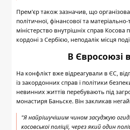
Прем'єр також зазначив, що організова
політичної, фінансової та матеріально-
міністерство внутрішніх справ Косова 
кордоні з Сербією, неподалік місця под
В Євросоюзі 
На конфлікт
вже відреагували в ЄС
, ві
із закордонних справ і політики безпе
невинних життів перебувають під загро
монастиря Баньске. Він закликав нега
"Я найрішучішим чином засуджую огидн
косовської поліції, через який один по