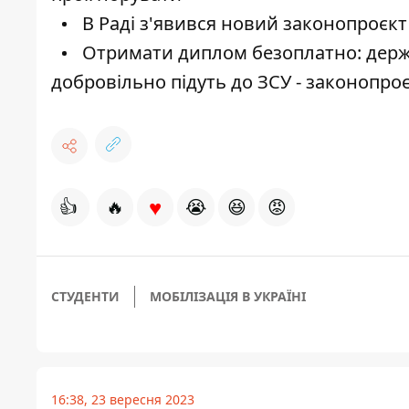
В Раді з'явився новий законопроєкт 
Отримати диплом безоплатно: держа
добровільно підуть до ЗСУ - законопро
♥
👍
🔥
😭
😆
😡
СТУДЕНТИ
МОБІЛІЗАЦІЯ В УКРАЇНІ
16:38, 23 вересня 2023