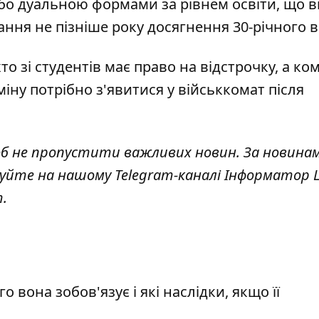
або дуальною формами за рівнем освіти, що
ння не пізніше року досягнення 30-річного ві
хто зі студентів має право на відстрочку
, а ко
міну потрібно з'явитися у військкомат
після
об не пропустити важливих новин. За новина
куйте на нашому Telegram-каналі
Інформатор L
т
.
о вона зобов'язує і які наслідки, якщо її