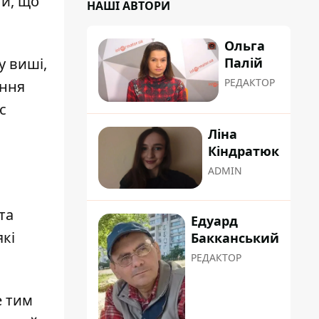
ти, що
НАШІ АВТОРИ
Ольга
Палій
у виші,
РЕДАКТОР
ання
с
Ліна
Кіндратюк
ADMIN
та
Едуард
які
Бакканський
РЕДАКТОР
е тим