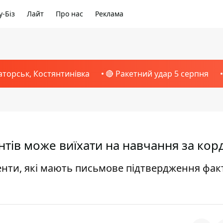
-Біз
Лайт
Про нас
Реклама
аторськ, Костянтинівка
🔴 Ракетний удар 5 серпня
дентів може виїхати на навчання за кор
енти, які мають письмове підтвердження фак