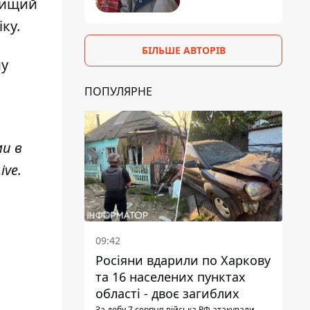
 вищий
ку.
БІЛЬШЕ АВТОРІВ
му
ПОПУЛЯРНЕ
ми в
ive
.
09:42
Росіяни вдарили по Харкову
та 16 населених пунктах
області - двоє загиблих
За добу 7 серпня війська РФ атакували