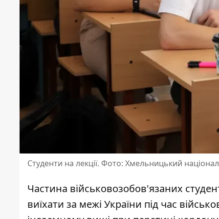
Студенти на лекції. Фото: Хмельницький націона
Частина військовозобов'язаних студен
виїхати за межі України під час військ