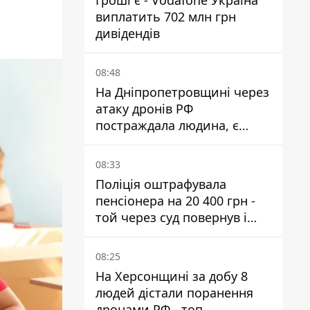
Гроші є - Vodafone Україна
виплатить 702 млн грн
дивідендів
08:48
На Дніпропетровщині через
атаку дронів РФ
постраждала людина, є
пожежі та пошкодження
08:33
Поліція оштрафувала
пенсіонера на 20 400 грн -
той через суд повернув і
гроші, і отримав 3 тис. грн
моральної шкоди
08:25
На Херсонщині за добу 8
людей дістали поранення
дронами РФ - топ