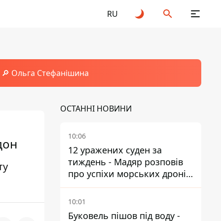
RU
🔎 Ольга Стефанішина
ОСТАННІ НОВИНИ
10:06
дон
12 уражених суден за
тиждень - Мадяр розповів
ту
про успіхи морських дронів
у Чорному та Азовському
морях
10:01
Буковель пішов під воду -