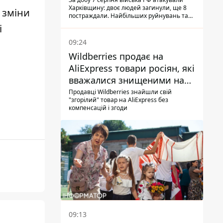
Харківщину: двоє людей загинули, ще 8
 зміни
постраждали. Найбільших руйнувань та
жертв зазнав Ізюм
і
09:24
Wildberries продає на
AliExpress товари росіян, які
вважалися знищеними на
складах
Продавці Wildberries знайшли свій
"згорілий" товар на AliExpress без
компенсацій і згоди
09:13