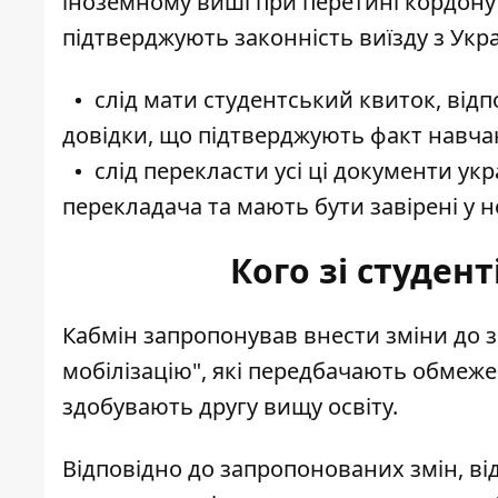
іноземному виші при перетині кордону
підтверджують законність виїзду з Укр
слід мати студентський квиток, від
довідки, що підтверджують факт навча
слід перекласти усі ці документи у
перекладача та мають бути завірені у н
Кого зі студен
Кабмін запропонував внести зміни до з
мобілізацію", які передбачають обмеженн
здобувають другу вищу освіту.
Відповідно до запропонованих змін, ві