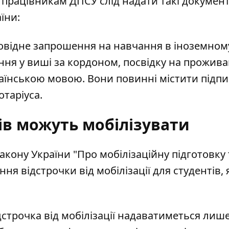
 працівникам ДПСУ слід надати такі докумен
аїни:
повідне запрошення на навчання в іноземном
ння у виші за кордоном, посвідку на прожив
країнською мовою. Вони повинні містити підпи
отаріуса.
тів можуть мобілізувати
акону України "Про мобілізаційну підготовку 
я відстрочки від мобілізації для студентів, 
дстрочка від мобілізації надаватиметься лиш