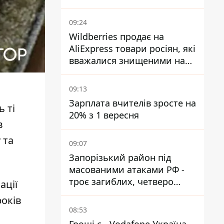
09:24
Wildberries продає на
AliExpress товари росіян, які
вважалися знищеними на
складах
09:13
Зарплата вчителів зросте на
 ті
20% з 1 вересня
в
 та
09:07
Запорізький район під
масованими атаками РФ -
троє загиблих, четверо
ації
поранених
років
08:53