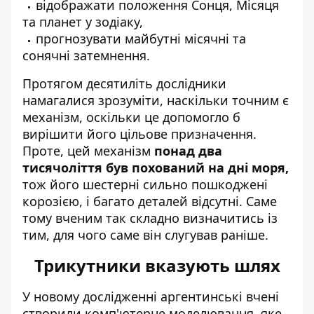
відображати положення Сонця, Місяця
та планет у зодіаку,
прогнозувати майбутні місячні та
сонячні затемнення.
Протягом десятиліть дослідники
намагалися зрозуміти, наскільки точним є
механізм, оскільки це допомогло б
вирішити його цільове призначення.
Проте, цей механізм
понад два
тисячоліття був похований на дні моря,
тож його шестерні сильно пошкоджені
корозією, і багато деталей відсутні. Саме
тому вченим так складно визначитись із
тим, для чого саме він слугував раніше.
Трикутники вказують шлях
У новому дослідженні аргентинські вчені
створили комп'ютерне моделювання, яке