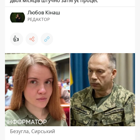
двох місяців штучно затягує процес
Любов Кінаш
РЕДАКТОР
👍
Безугла, Сирський