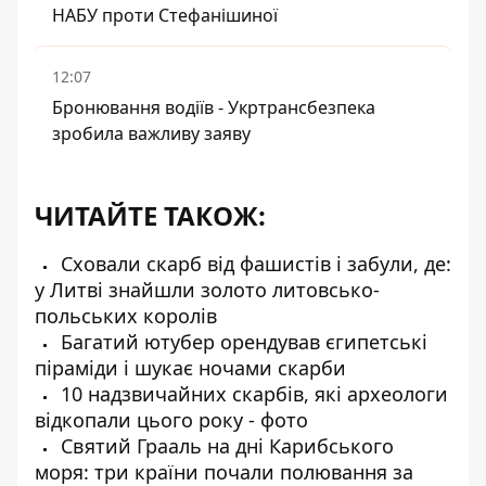
НАБУ проти Стефанішиної
12:07
Бронювання водіїв - Укртрансбезпека
зробила важливу заяву
ЧИТАЙТЕ ТАКОЖ:
Сховали скарб від фашистів і забули, де:
у Литві знайшли золото литовсько-
польських королів
Багатий ютубер орендував єгипетські
піраміди і шукає ночами скарби
10 надзвичайних скарбів, які археологи
відкопали цього року - фото
Святий Грааль на дні Карибського
моря: три країни почали полювання за