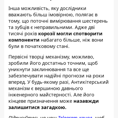
Інша можливість, яку дослідники
вважають більш імовірною, полягає в
тому, що поточні вимірювання шестерень
та зубців є неправильними. Адже дві
тисячі років
корозії могли спотворити
компоненти
набагато більше, ніж вони
були в початковому стані.
Первісні творці механізму, можливо,
зробили його достатньо точним, щоб
уникнути заклинювання та все ще
забезпечувати надійні прогнози на роки
вперед. У будь-якому разі, Антикітерський
механізм є вершиною давнього
інженерного майстерності. Але його
кінцеве призначення може
назавжди
залишитися загадкою.
Підписуйтесь на наш
Telegram-канал
, щоб