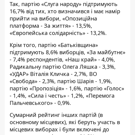
Так, партію «Слуга народу» підтримують
16,7% від тих, хто визначився і має намір
прийти на вибори, «Опозиційна
платформа - За життя» - 13,5%,
«Європейська солідарність» - 13,2%.
Крім того, партію «Батьківщина»
підтримують 8,6% виборців, «За майбутнє»
- 7,4% респондентів, «Наш край» - 4,0%,
Радикальну партію Олега Ляшка - 3,3%,
«УДАР» Віталія Кличка - 2,7%, ВО
«Свобода» - 2,3%, партію Шарія - 1,9%,
партію «Пропозiцiя» - 1,6%, партію «Голос»
- 1,4%, «Сила і честь» - 1,2%, «Перемога
Пальчевського» - 0,9%.
Сумарний рейтинг інших партій (в
основному місцевих), які беруть участь в
місцевих виборах і були включені до