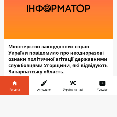
Міністерство закордонних справ
України повідомило про неодноразові
ознаки політичної агітації державними
службовцями Угорщини, які відвідують
Закарпатську область.
Про це повідомляє прес-служба
відомства,
-
передає
Інформатор
.
Головна
Актуально
Україна на часі
Youtube
У відомстві зазначили, що нехтування
Інформатор у
Завантажити
офіційними закликами МЗС України лише
телефоні
👉
доводить наявність прихованої
мети в