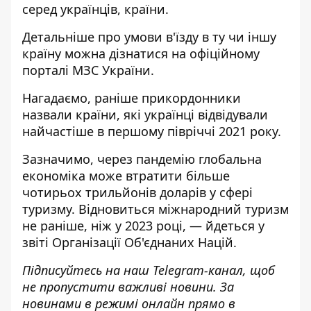
серед українців, країни.
Детальніше про умови в'їзду в ту чи іншу
країну можна дізнатися на
офіційному
порталі МЗС України.
Нагадаємо, раніше прикордонники
назвали
країни, які українці відвідували
найчастіше
в першому півріччі 2021 року.
Зазначимо, через пандемію глобальна
економіка може втратити більше
чотирьох трильйонів доларі
в у с
фері
туризму.
Відновиться міжнародний туризм
не раніше, ні
ж у 2
023 році, — йдеться
у
зв
іті Організації Об'єднаних Націй.
Підписуйтесь на наш
Telegram-канал
, щоб
не пропустити важливі новини. За
новинами в режимі онлайн прямо в