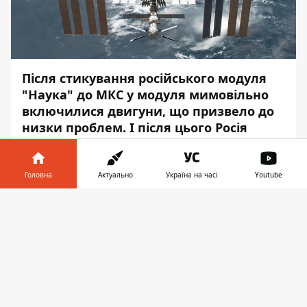
Після стикування російського модуля
"Наука" до МКС у модуля мимовільно
включилися двигуни
, що призвело до
низки проблем. І після цього Росія
вирішила побудувати свою орбітальну
станцію.
Головна
Актуально
Україна на часі
Youtube
Включення двигунів модуля "Наука"
Інформатор у
призвело до обертання МКС на одному
Завантажити
телефоні
👉
місці. Екіпажу потрібно немало зусиль,
щоби с
табілізувати станцію, а Х'юстон
навіть дав команду підготувати корабель
Crew Dragon до евакуації. Після цього
представники "Роскосмосу" заявили, що
вони створять свою нову орбітальну