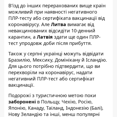
В'їзд до інших перерахованих вище країн
можливий при наявності негативного
ПЛР-тесту або сертифіката вакцинації від
коронавірусу. Але
Литва
вимагає від
невакцинованих відсидіти 10-денний
карантин, а
Латвія
здати ще один ПЛР-
тест упродовж доби після прибуття.
Тако
ж у с
ерпні українці можуть відвідати
Бразилію, Мексику, Домінікан
у й І
сландію.
Для цього потрібно підтвердити, що ви
перехворіли на коронавірус, надати
негативний ПЛР-тест або сертифікат
вакцинації.
Подорожі з туристичною метою поки
заборонені
в Польщу, Чехію, Росію,
Японію, Канаду, Таїланд, Індонезію (Балі),
Нову Зеландію та інші, менш популярні