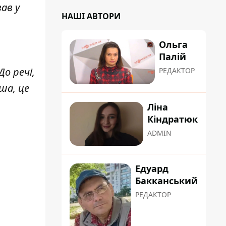
ав у
НАШІ АВТОРИ
Ольга
Палій
о речі,
РЕДАКТОР
ша, це
Ліна
Кіндратюк
ADMIN
Едуард
Бакканський
РЕДАКТОР