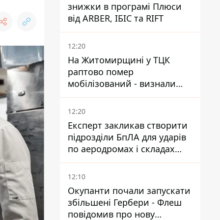
знижки в програмі Плюси
від ARBER, ІБІС та RIFT
12:20
На Житомирщині у ТЦК
раптово помер
мобілізований - визнали
придатним і одразу ж
зупинилося серце
12:20
Експерт закликав створити
підрозділи БпЛА для ударів
по аеродромах і складах
КАБів ворога
12:10
Окупанти почали запускати
збільшені Гербери - Флеш
повідомив про нову