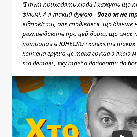
“І тут приходять люди і кажуть що п
фільмі. А я такий думаю -
його ж не т
відповісти, але сподівався, що більше 
розповідають про цей борщ, що смак т
потрапив в ЮНЕСКО і кількість таких 
копчена груша це така груша з якою ми
та деталь, яку треба додавати до бо