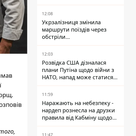
модифікацію дрона
12:08
Укрзалізниця змінила
маршрути поїздів через
обстріли
Дніпропетровщини,
Харківщини й Запоріжжя
12:03
Розвідка США дізналася
плани Путіна щодо війни з
имав
НАТО, напад може статися
восени – у WSJ розкрили
ї
деталі
орщ.
11:59
Наражають на небезпеку -
розповів
нардеп рознесла на друзки
правила від Кабміну щодо
зберігання пального
того,
11:47