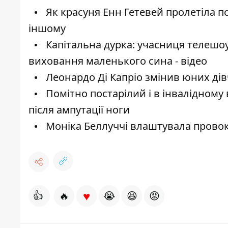
Як красуня Енн Гетевей пролетіла по
іншому
Капітальна дурка: учасниця телешо
виховання маленького сина - відео
Леонардо Ді Капріо змінив юних дівч
Помітно постарілий і в інвалідному 
після ампутації ноги
Моніка Беллуччі влаштувала провока
♥
👍
🔥
😭
😆
😡