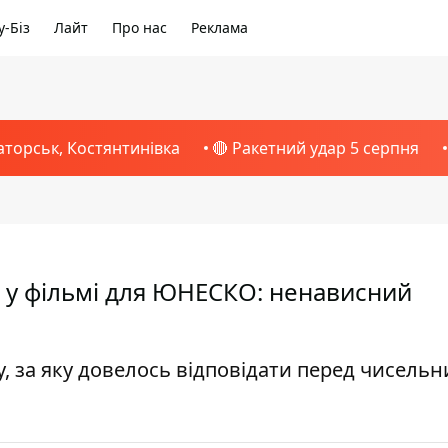
-Біз
Лайт
Про нас
Реклама
аторськ, Костянтинівка
🔴 Ракетний удар 5 серпня
 у фільмі для ЮНЕСКО: ненависний
, за яку довелось відповідати перед чисель