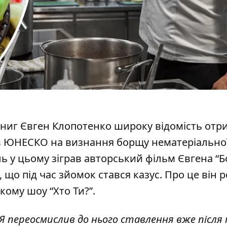
книг Євген Клопотенко широку відомість отр
 ЮНЕСКО на визнання борщу нематеріально
ль у цьому
зіграв авторський фільм
Євгена “Б
є, що під час зйомок
стався казус
.
Про це він 
кому шоу “Хто Ти?”.
Я переосмислив до нього ставлення вже після 