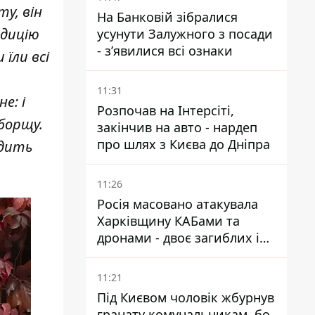
ту, він
На Банковій зібралися
едицію
усунути Залужного з посади
- зʼявилися всі ознаки
їли всі
11:31
е: і
Розпочав на Інтерсіті,
 борщу.
закінчив на авто - нардеп
про шлях з Києва до Дніпра
одить
11:26
Росія масовано атакувала
Харківщину КАБами та
дронами - двоє загиблих і
19 поранених
11:21
Під Києвом чоловік жбурнув
гранату комунальникам, бо