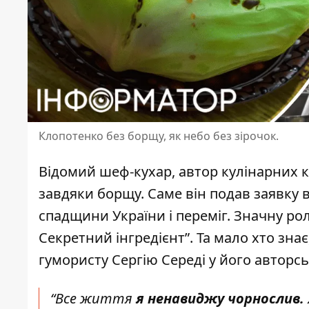
Клопотенко без борщу, як небо без зірочок.
Відомий шеф-кухар, автор кулінарних 
завдяки борщу. Саме він
подав заявку
в
спадщини України і переміг. Значну ро
Секретний інгредієнт”. Та мало хто зна
гумористу Сергію Середі у його авторсь
“Все життя
я ненавиджу чорнослив.