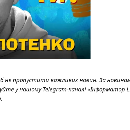
об не пропустити важливих новин. За новина
куйте у нашому Telegram-каналі
«Інформатор L
т
.