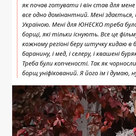
як почав готувати і він став для мене 
все одно домінантний. Мені здається,
Україною. Мені для ЮНЕСКО треба було
борщі, які тільки існують. Все це філь
кожному регіоні беру штучку кидаю в б
баранину, і мед, і селеру, і квашені бур
Треба були копченості. Так як чорносли
борщ уніфікований. Я його їм і думаю, 