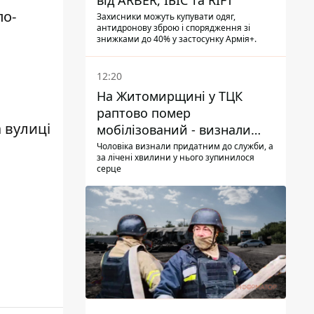
від ARBER, ІБІС та RIFT
по-
Захисники можуть купувати одяг,
антидронову зброю і спорядження зі
знижками до 40% у застосунку Армія+.
12:20
На Житомирщині у ТЦК
раптово помер
а вулиці
мобілізований - визнали
придатним і одразу ж
Чоловіка визнали придатним до служби, а
за лічені хвилини у нього зупинилося
зупинилося серце
серце