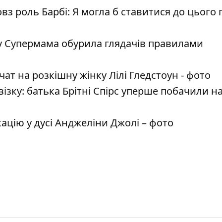
вз роль Барбі: Я могла б ставитися до цього 
у Супермама обурила глядачів правилами
ат на розкішну жінку Лілі Гледстоун - фото
візку: батька Брітні Спірс уперше побачили н
цію у дусі Анджеліни Джолі – фото