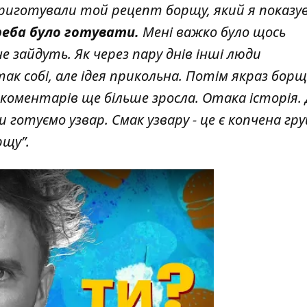
риготували той рецепт борщу, який я показув
реба було готувати.
Мені важко було щось
не зайдуть. Як через пару днів інші люди
ак собі, але ідея прикольна. Потім якраз борщ
коментарів ще більше зросла. Отака історія. Д
 готуємо узвар. Смак узвару - це є копчена гру
рщу”.