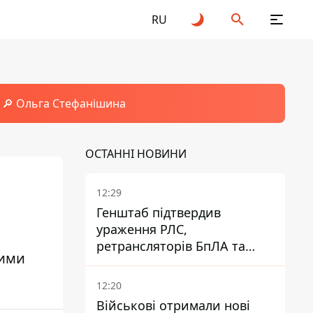
RU
🔎 Ольга Стефанішина
ОСТАННІ НОВИНИ
12:29
Генштаб підтвердив
ураження РЛС,
ретрансляторів БпЛА та
ними
інших військових об'єктів
РФ у Криму й на півдні
12:20
Військові отримали нові