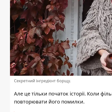
Секретний інгредієнт борщу.
Але це тільки початок історії. Коли фі
повторювати його помилки.