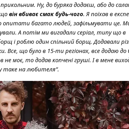
прикольним. Ну, до буряка додаєш, або до сала
 що
він вбиває смак будь-чого
. Я поїхав в експ
 опитати багато людей, зафільмувати це. Ми 
мували. А потім ми вигадали серіал, типу що в
орщ і роблю один спільний борщ. Додавали різн
яки. Все, що було в 15-ти регіонах, все додаю до
в не моє, то додав копчені груші. І в мене вих
ну таке на любителя”.