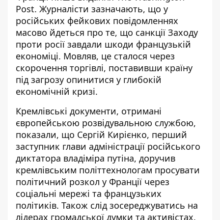
Post
. Журналісти зазначають, що у
російських фейкових повідомленнях
масово йдеться про те, що санкції Заходу
проти росії завдали шкоди французькій
економіці. Мовляв, це сталося через
скорочення торгівлі, поставивши країну
під загрозу опинитися у глибокій
економічній кризі.
Кремлівські документи, отримані
європейською розвідувальною службою,
показали, що Сергій Кирієнко, перший
заступник глави адміністрації російського
диктатора владіміра путіна, доручив
кремлівським політтехнологам просувати
політичний розкол у Франції через
соціальні мережі та французьких
політиків. Також слід зосереджуватись на
лідерах громадської думки та активістах.