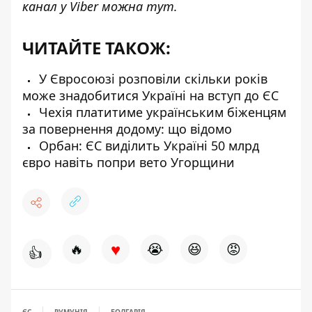
канал у Viber можна
тут
.
ЧИТАЙТЕ ТАКОЖ:
У Євросоюзі розповіли скільки років
може знадобитися Україні на вступ до ЄС
Чехія платитиме українським біженцям
за повернення додому: що відомо
Орбан: ЄС виділить Україні 50 млрд
євро навіть попри вето Угорщини
♥
🔥
😭
😆
😡
👍