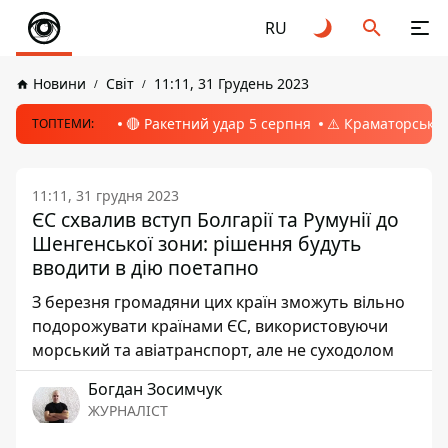
RU
Новини
Світ
11:11, 31 Грудень 2023
🔴 Ракетний удар 5 серпня
⚠️ Краматорськ, 
ТОПТЕМИ:
11:11, 31 грудня 2023
ЄС схвалив вступ Болгарії та Румунії до
Шенгенської зони: рішення будуть
вводити в дію поетапно
З березня громадяни цих країн зможуть вільно
подорожувати країнами ЄС, використовуючи
морський та авіатранспорт, але не суходолом
Богдан Зосимчук
ЖУРНАЛІСТ