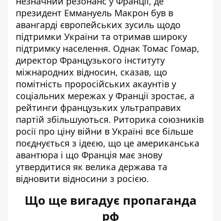
незначний резонанс у Франції, де
президент Еммануель Макрон був в
авангарді європейських зусиль щодо
підтримки України та отримав широку
підтримку населення. Однак Томас Гомар,
директор Французького інституту
міжнародних відносин, сказав, що
помітність проросійських акаунтів у
соціальних мережах у Франції зростає, а
рейтинги французьких ультраправих
партій збільшуються. Риторика союзників
росії про ціну війни в Україні все більше
поєднується з ідеєю, що це американська
авантюра і що Франція має знову
утвердитися як велика держава та
відновити відносини з росією.
Що ще вигадує пропаганда
рф