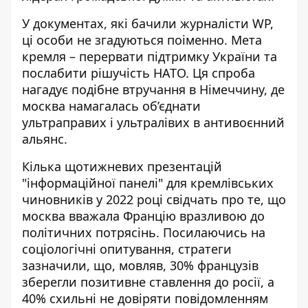
У документах, які бачили журналісти WP,
ці особи не згадуються поіменно. Мета
кремля – перервати підтримку України та
послабити рішучість НАТО. Ця спроба
нагадує подібне втручання в Німеччину, де
москва намагалась об’єднати
ультраправих і ультралівих в антивоєнний
альянс.
Кілька щотижневих презентацій
"інформаційної панелі" для кремлівських
чиновників у 2022 році свідчать про те, що
москва вважала Францію вразливою до
політичних потрясінь. Посилаючись на
соціологічні опитування, стратеги
зазначили, що, мовляв, 30% французів
зберегли позитивне ставлення до росії, а
40% схильні не довіряти повідомленням