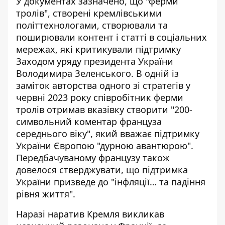
У документах зазначено, що "ферми
тролів", створені кремлівськими
політтехнологами, створювали та
поширювали контент і статті в соціальних
мережах, які критикували підтримку
Заходом уряду президента України
Володимира Зеленського. В одній із
заміток авторства одного зі стратегів у
червні 2023 року співробітник ферми
тролів отримав вказівку створити "200-
символьний коментар француза
середнього віку", який вважає підтримку
України Європою "дурною авантюрою".
Передбачуваному французу також
довелося стверджувати, що підтримка
України призведе до "інфляції… та падіння
рівня життя".
Наразі наратив Кремля викликав