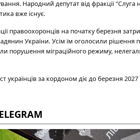
ання. Народний депутат від фракції "Слуга 
тика вже існує.
ації правоохоронців на початку березня
затр
мадянин України. Усім їм оголосили рішення 
али порушення міграційного режиму, нелега
ст українців за кордоном
діє до березня 2027
TELEGRAM