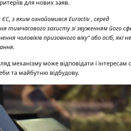
ритеріїв для нових заяв.
С, з яким ознайомився Euractiv , серед
ня тимчасового захисту зі звуженням його сф
ня чоловіків призовного віку" або осіб, які н
дання.
ляд механізму може відповідати і інтересам 
реби та майбутню відбудову.