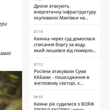
Дрони атакують
енергетичну інфраструктуру
окупованої Макіївки на
ери
Донеччині
е
07:14
Киянка через суд домоглася
списання боргу за воду,
який лишився від померлої
самої
матері
07:12
Росіяни атакували Суми
КАБами - пошкодження в
житловому секторі, є
постраждалі
06:53
Кияни рік судилися з ВОЯЖ
ТРЕВЕЛ ЕКСПРЕС через