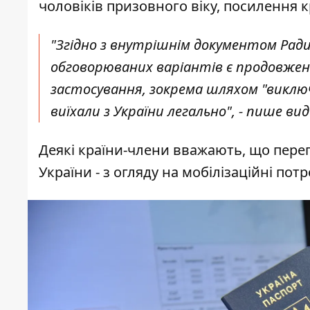
чоловіків призовного віку, посилення к
"Згідно з внутрішнім документом Ради Є
обговорюваних варіантів є продовжен
застосування, зокрема шляхом "виключен
виїхали з України легально", - пише ви
Деякі країни-члени вважають, що перег
України - з огляду на мобілізаційні пот