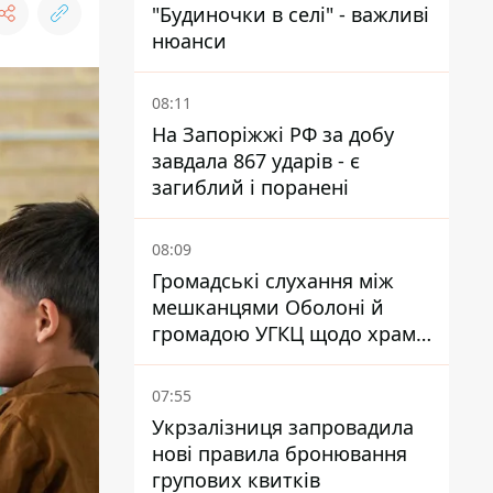
"Будиночки в селі" - важливі
нюанси
08:11
На Запоріжжі РФ за добу
завдала 867 ударів - є
загиблий і поранені
08:09
Громадські слухання між
мешканцями Оболоні й
громадою УГКЦ щодо храму
зірвалися
07:55
Укрзалізниця запровадила
нові правила бронювання
групових квитків