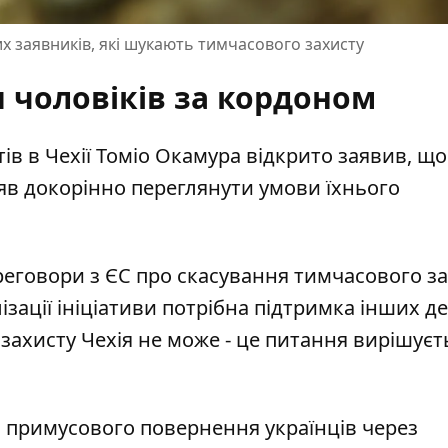
 заявників, які шукають тимчасового захисту
 чоловіків за кордоном
тів в Чехії Томіо Окамура відкрито заявив, що
іцяв докорінно переглянути умови їхнього
реговори з ЄС
про скасування тимчасового за
лізації ініціативи потрібна підтримка інших д
 захисту Чехія не може - це питання вирішуєт
а
примусового повернення українців
через