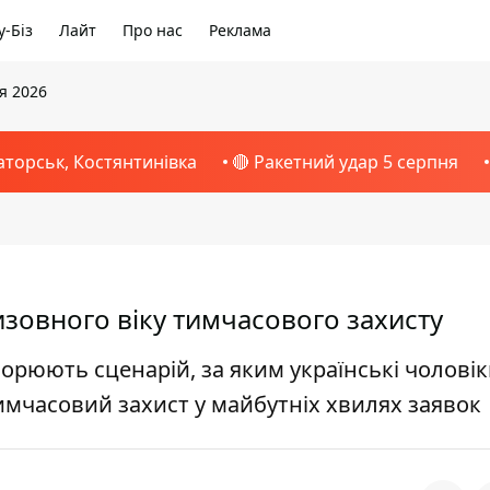
-Біз
Лайт
Про нас
Реклама
я 2026
аторськ, Костянтинівка
🔴 Ракетний удар 5 серпня
изовного віку тимчасового захисту
орюють сценарій, за яким українські чолові
имчасовий захист у майбутніх хвилях заявок