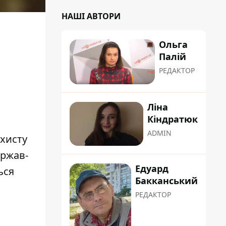
НАШІ АВТОРИ
Ольга
Палій
РЕДАКТОР
Ліна
Кіндратюк
ADMIN
хисту
ержав-
Едуард
ься
Бакканський
РЕДАКТОР