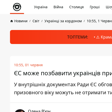
Україна
Війна
Столиця
Гроші
Шоу
Новини
Світ
Українці за кордоном
10:55, 1 Червн
ТОПТЕМИ:
⚠️ Крам
10:55, 01 червня
ЄС може позбавити українців пр
У внутрішніх документах Ради ЄС обгов
призовного віку можуть не отримати т
Олена Вʼюн