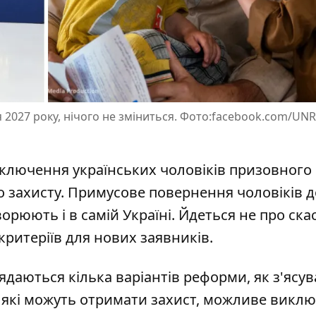
ня 2027 року, нічого не зміниться. Фото:facebook.com/UN
лючення українських чоловіків призовного в
 захисту.
Примусове повернення чоловіків д
орюють і в самій Україні. Йдеться не про ск
критеріїв для нових заявників.
ядаються кілька варіантів реформи, як з'ясув
б, які можуть отримати захист, можливе викл