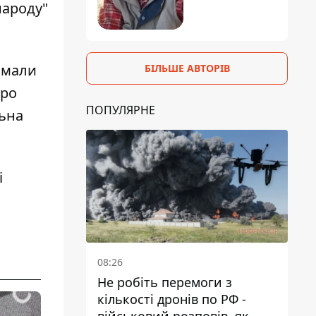
народу"
имали
БІЛЬШЕ АВТОРІВ
про
ПОПУЛЯРНЕ
льна
і
08:26
Не робіть перемоги з
кількості дронів по РФ -