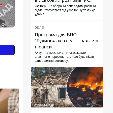
військовий розповів, як
ворог адаптується до ударів
Офіцер Сил оборони попередив: росіяни
підлаштовуються під українську тактику
ударів
08:13
Програма для ВПО
"Будиночки в селі" - важливі
нюанси
Алтуніна пояснила, чи стає житло
власністю переселенців і що буде після
завершення договору.