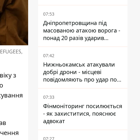
07:53
Дніпропетровщина під
масованою атакою ворога -
понад 20 разів ударив
дронами й артилерією
REFUGEES,
07:42
Нижньокамськ атакували
добрі дрони - місцеві
іку з
повідомляють про удар по
о
НПЗ
асування
07:33
Фінмоніторинг посилюється
- як захиститися, пояснює
адвокат
ав
ючення
07:27