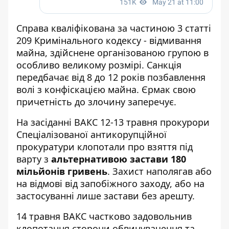
Справа кваліфікована за частиною 3 статті
209 Кримінального кодексу - відмивання
майна, здійснене організованою групою в
особливо великому розмірі. Санкція
передбачає від 8 до 12 років позбавлення
волі з конфіскацією майна. Єрмак свою
причетність до злочину заперечує.
На засіданні ВАКС 12-13 травня прокурори
Спеціалізованої антикорупційної
прокуратури клопотали про взяття під
варту з
альтернативою застави 180
мільйонів гривень
. Захист наполягав або
на відмові від запобіжного заходу, або на
застосуванні лише застави без арешту.
14 травня ВАКС частково задовольнив
клопотання сторони обвинувачення та