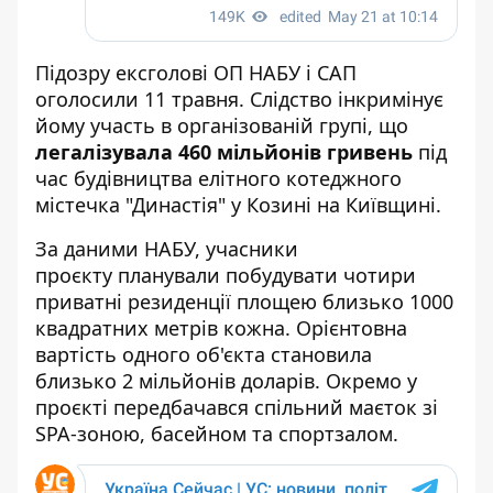
Підозру ексголові ОП НАБУ і САП
оголосили 11 травня. Слідство інкримінує
йому участь в організованій групі, що
легалізувала 460 мільйонів гривень
під
час будівництва елітного котеджного
містечка "Династія" у Козині на Київщині.
За даними НАБУ, учасники
проєкту
планували побудувати чотири
приватні резиденції
площею близько 1000
квадратних метрів кожна. Орієнтовна
вартість одного об'єкта становила
близько 2 мільйонів доларів. Окремо у
проєкті передбачався спільний маєток зі
SPA-зоною, басейном та спортзалом.