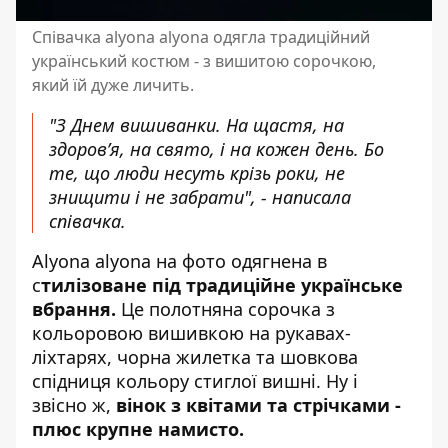
Співачка alyona alyona одягла традиційний
український костюм - з вишитою сорочкою,
який їй дуже личить.
"З Днем вишиванки. На щастя, на
здоров’я, на свято, і на кожен день. Бо
те, що люди несуть крізь роки, не
знищити і не забрати", - написала
співачка.
Alyona alyona на фото одягнена в
с
тилізоване під традиційне українське
вбрання.
Це полотняна сорочка з
кольоровою вишивкою на рукавах-
ліхтарях, чорна жилетка та шовкова
спідниця кольору стиглої вишні. Ну і
звісно ж,
вінок з квітами та стрічками -
плюс крупне намисто.