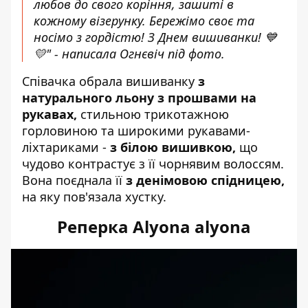
любов до свого коріння, зашиті в
кожному візерунку. Бережімо своє та
носімо з гордістю! З Днем вишиванки! 💙
💛" - написала Огнєвіч під фото.
Співачка обрала вишиванку
з
натурального льону з прошвами на
рукавах,
стильною трикотажною
горловиною та широкими рукавами-
ліхтариками -
з білою вишивкою,
що
чудово контрастує з її чорнявим волоссям.
Вона поєднала її
з денімовою спідницею,
на яку пов'язала хустку.
Реперка Alyona alyona