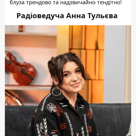
блуза трендово та надзвичайно тендітно!
Радіоведуча Анна Тульєва