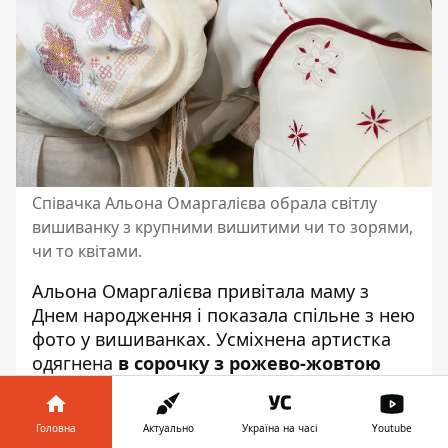
Співачка Альона Омаргалієва обрала світлу
вишиванку з крупними вишитими чи то зорями,
чи то квітами.
Альона Омаргалієва привітала маму з
Днем народження і показала спільне з нею
фото у вишиванках. Усміхнена артистка
одягнена
в сорочку з рожево-жовтою
вишивкою
на широких рукавах-ліхтарях.
Співачка Катерина
Головна
Актуально
Україна на часі
Youtube