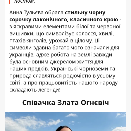
постом.
Анна Тульєва обрала
стильну чорну
сорочку лаконічного, класичного крою
-
з яскравими елементами білої та червоної
вишивки, що символізує колосся, хвилі,
птахів-янголів, урожай в цілому. Ці
символи здавна багато чого означали для
українців, адже робота на землі завжди
була основним джерелом життя для
наших предків. Українські чорноземи та
природа славляться родючістю в усьому
світі, а про працьовитість нашого народу
складають легенди!
Співачка Злата Огнєвіч