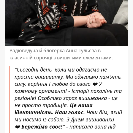
Радіоведуча й блогерка Анна Тульєва в
класичній сорочці з вишитими елементами.
"Сьогодні день, коли ми одягаємо не
просто вишиванку. Ми одягаємо памʼять,
силу, коріння і любов до свого ❤️ У
кожному орнаменті - історії поколінь та
регіонів! Особливо зараз вишиванка - це
не просто традиція.
Це наша
ідентичність. Наш голос.
Наш дім, який
ми носимо із собою. З Днем вишиванки
❤️
Бережімо своє!"
- написала вона під