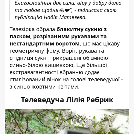
благословіння дає сили, віру у добру долю
та любов щодня🙏❤️", - підписала свою
публікацію Надія Матвєєва.
Телезірка обрала
блакитну сукню з
паском, розрізаними рукавами та
нестандартним воротом,
що має цікаву
геометричну фому. Воріт, рукава та
спідниця сукні прикрашені об'ємною
синьо-білою вишивкою. Ще більшої
екстравагантності вбранню додає
стилізований вінок на голові телеведучої -
з синьо-жовтими квітами.
Телеведуча Лілія Ребрик