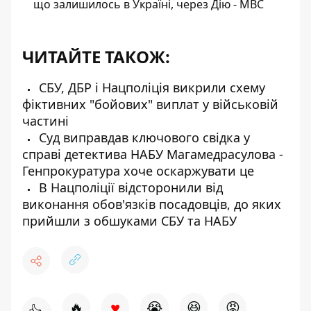
що залишилось в Україні, через Дію - МВС
ЧИТАЙТЕ ТАКОЖ:
СБУ, ДБР і Нацполіція викрили схему
фіктивних "бойових" виплат у військовій
частині
Суд виправдав ключового свідка у
справі детектива НАБУ Магамедрасулова -
Генпрокуратура хоче оскаржувати це
В Нацполіції відсторонили від
виконання обов'язків посадовців, до яких
прийшли з обшуками СБУ та НАБУ
♥
🔥
😭
😆
😡