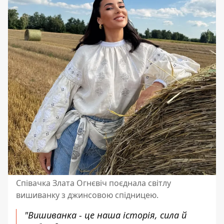
Співачка Злата Огнєвіч поєднала світлу
вишиванку з джинсовою спідницею.
"Вишиванка - це наша історія, сила й