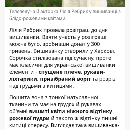
Телеведуча й акторка Лілія Ребрик у вишиванці з
блідо-рожевими квітами.
Лілія Ребрик провела розіграш до дня
вишиванки. Взяти участь у розіграші
можна було, зробивши донат у 300
гривень. Вишиванку створили у Харкові.
Сорочка стилізована під сучасну, проте
має класичні для української вишиванки
елементи -
спущене плече, рукави-
ліхтарики, призібраний воріт
та розріз
над грудьми з китицями.
Пошита вона з тонкої натуральної
тканини та має на грудях й рукавах
об'ємні
вишиті квіти ніжного відтінку
рожевої пудри
й такого ж відтінку пишні
китиці спереду. Виглядає така вишиванка-