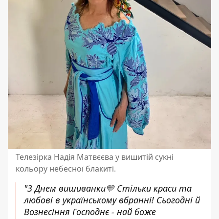
Телезірка Надія Матвєєва у вишитій сукні
кольору небесної блакиті.
"З Днем вишиванки💛 Стільки краси та
любові в українському вбранні! Сьогодні й
Вознесіння Господнє - най боже