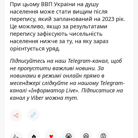
При цьому ВВП України на душу
населення
може стати вищим
після
перепису, який запланований на 2023 рік.
Це можливо, якщо за результатами
перепису зафіксують чисельність
населення нижче за ту, на яку зараз
орієнтується уряд.
Підписуйтесь на наш
Telegram-канал
,
щоб
н
е пропустити важливі новини. За
новинами в режимі онлайн прямо в
месенджері слідкуйте на нашому Telegram-
каналі «
Інформатор Live»
. Підписатися на
канал у Viber можна
тут.
♥
🔥
😭
😆
😡
👍