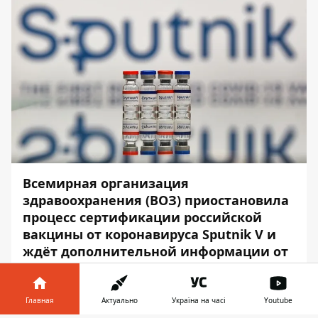
Всемирная организация
здравоохранения (ВОЗ) приостановила
процесс сертификации российской
вакцины от коронавируса Sputnik V и
ждёт дополнительной информации от
производителя.
Об этом сообщает
Информатор
со
Главная
Актуально
Україна на часі
Youtube
ссылкой на пресс-центр
ООН
.