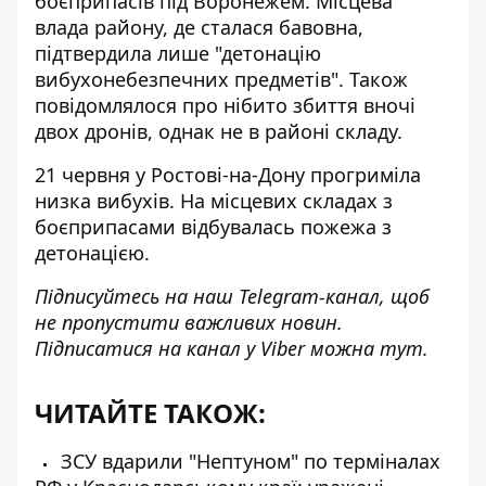
боєприпасів під Воронежем
. Місцева
влада району, де сталася бавовна,
підтвердила лише "детонацію
вибухонебезпечних предметів". Також
повідомлялося про нібито збиття вночі
двох дронів, однак не в районі складу.
21 червня у Ростові-на-Дону
прогриміла
низка вибухів
. На місцевих складах з
боєприпасами відбувалась пожежа з
детонацією.
Підписуйтесь на наш
Telegram-канал
, щоб
не пропустити важливих новин.
Підписатися на канал у Viber можна
тут.
ЧИТАЙТЕ ТАКОЖ:
ЗСУ вдарили "Нептуном" по терміналах