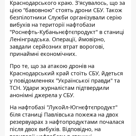
Краснодарського краю. З'ясувалось, що за
цією “бавовною” стоять дрони СБУ. Також
безпілотники Служби організували серію
вибухів на території нафтобази
"Роснефть-Кубаньнєфтєпродукт" в станиці
Ленінградська. Операції, ймовірно,
завдали серйозних втрат ворогові,
принаймні економічних.
Про те, що
за атакою дронів на
Краснодарський край стоїть СБУ
, йдеться
у повідомленнях "Української правди" та
ТСН. Удари журналістам
підтвердили
анонімні джерела у СБУ
.
На нафтобазі "Лукойл-Югнєфтєпродукт"
біля станиці Павлівська пожежа на двох
резервуарах з нафтопродуктами почалася
після двох вибухів. Відповідно, на