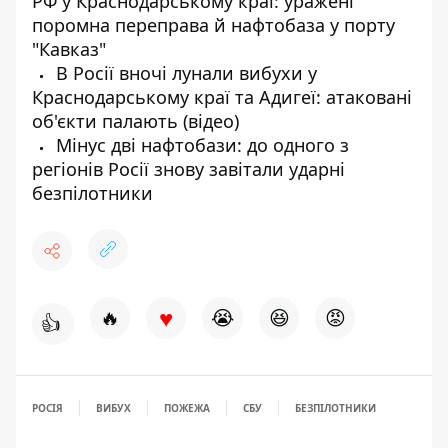
РФ у Краснодарському краї: уражені
поромна переправа й нафтобаза у порту
"Кавказ"
В Росії вночі лунали вибухи у
Краснодарському краї та Адигеї: атаковані
об'єкти палають (відео)
Мінус дві нафтобази: до одного з
регіонів Росії знову завітали ударні
безпілотники
♥
🔥
😭
😆
😡
👍
РОСІЯ
ВИБУХ
ПОЖЕЖА
СБУ
БЕЗПІЛОТНИКИ