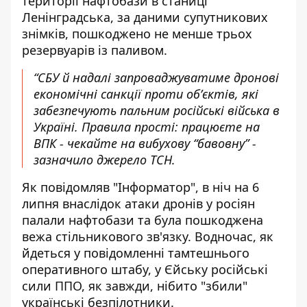
території нафтобази в станиці
Ленінградська, за даними супутникових
знімків, пошкоджено не менше трьох
резервуарів із паливом.
“СБУ й надалі запроваджуватиме дронові
економічні санкції проти обʼєктів, які
забезпечують пальним російські війська в
Україні. Правила прості: працюєте на
ВПК - чекайте на вибухову “бавовну” -
зазначило джерело ТСН.
Як повідомляв "Інформатор", в ніч на 6
липня внаслідок атаки дронів у росіян
палали нафтобази та була пошкоджена
вежа стільникового зв'язку. Водночас, як
йдеться у повідомленні тамтешнього
оперативного штабу, у Єйську російські
сили ППО, як завжди, нібито "збили"
українські безпілотники.