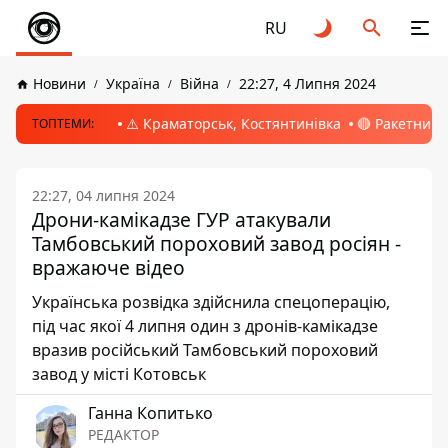
RU
Новини
Україна
Війна
22:27, 4 Липня 2024
⚠️ Краматорськ, Костянтинівка
🔴 Ракетний 
ТОПТЕМИ:
22:27, 04 липня 2024
Дрони-камікадзе ГУР атакували
Тамбовський пороховий завод росіян -
вражаюче відео
Українська розвідка здійснила спецоперацію,
під час якої 4 липня один з дронів-камікадзе
вразив російський Тамбовський пороховий
завод у місті Котовськ
Ганна Копитько
РЕДАКТОР