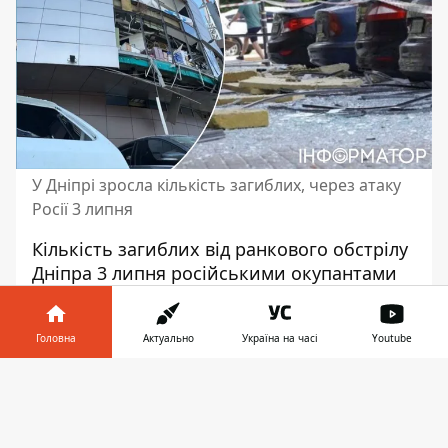
У Дніпрі зросла кількість загиблих, через атаку
Росії 3 липня
Кількість загиблих від
ранкового обстрілу
Дніпра 3 липня
російськими окупантами
зросла до 7 осіб. У лікарні померла ще
одна жінка, яка отримала травми під час
Головна
Актуально
Україна на часі
Youtube
вчорашнього ракетного обстрілу. Раніше
було відомо про шістьох загиблих та 55
Інформатор у
Завантажити
постраждалих.
телефоні
👉
Про це повідомив голова