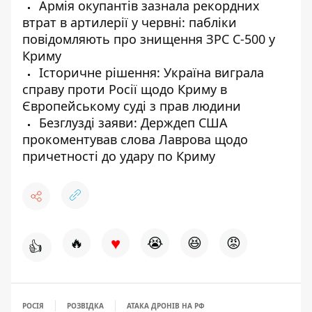
Армія окупантів зазнала рекордних
втрат в артилерії у червні: пабліки
повідомляють про знищення ЗРС С-500 у
Криму
Історичне рішення: Україна виграла
справу проти Росії щодо Криму в
Європейському суді з прав людини
Безглузді заяви: Держдеп США
прокоментував слова Лаврова щодо
причетності до удару по Криму
♥
🔥
😭
😆
😡
👍
РОСІЯ
РОЗВІДКА
АТАКА ДРОНІВ НА РФ