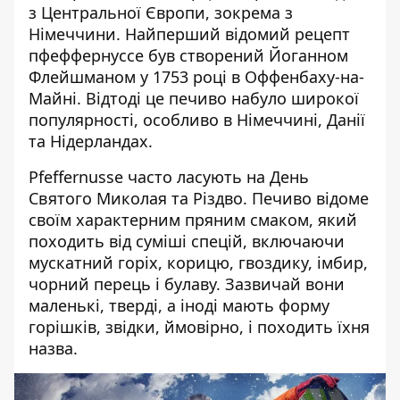
з Центральної Європи, зокрема з
Німеччини. Найперший відомий рецепт
пфеффернуссе був створений Йоганном
Флейшманом у 1753 році в Оффенбаху-на-
Майні. Відтоді це печиво набуло широкої
популярності, особливо в Німеччині, Данії
та Нідерландах.
Pfeffernusse часто ласують на День
Святого Миколая та Різдво. Печиво відоме
своїм характерним пряним смаком, який
походить від суміші спецій, включаючи
мускатний горіх, корицю, гвоздику, імбир,
чорний перець і булаву. Зазвичай вони
маленькі, тверді, а іноді мають форму
горішків, звідки, ймовірно, і походить їхня
назва.