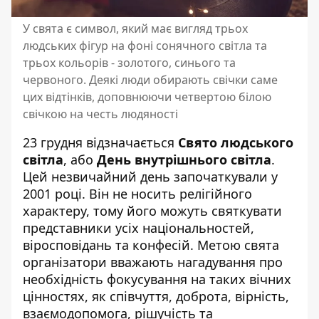
У свята є символ, який має вигляд трьох
людських фігур на фоні сонячного світла та
трьох кольорів - золотого, синього та
червоного. Деякі люди обирають свічки саме
цих відтінків, доповнюючи четвертою білою
свічкою на честь людяності
23 грудня відзначається
Свято людського
світла
, або
День внутрішнього світла
.
Цей незвичайний день започаткували у
2001 році. Він не носить релігійного
характеру, тому його можуть святкувати
представники усіх національностей,
віросповідань та конфесій. Метою свята
організатори вважають нагадування про
необхідність фокусування на таких вічних
цінностях, як співчуття, доброта, вірність,
взаємодопомога, рішучість та