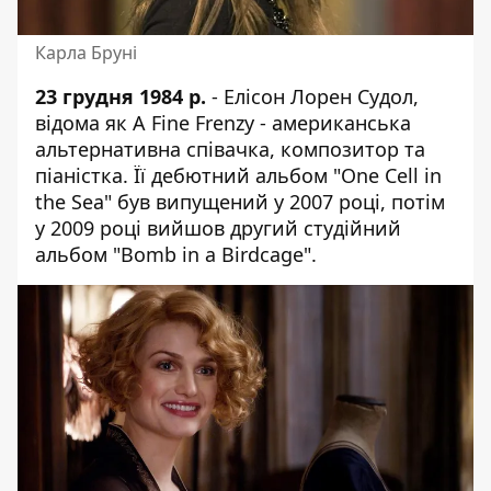
Карла Бруні
23 грудня 1984 р.
- Елісон Лорен Судол,
відома як A Fine Frenzy - американська
альтернативна співачка, композитор та
піаністка. Її дебютний альбом "One Cell in
the Sea" був випущений у 2007 році, потім
у 2009 році вийшов другий студійний
альбом "Bomb in a Birdcage".