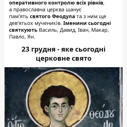
оперативного контролю всіх рівнів
,
а
православна церква
шанує
пам'ять
святого Феодула
та з ним ще
дев'ятьох мучеників.
Іменини сьогодні
святкують
Василь, Давид, Іван, Макар,
Павло, Ян.
23 грудня - яке сьогодні
церковне свято