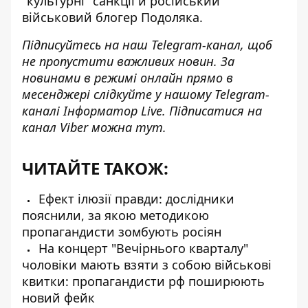
"культурні" санкції
й російський
військовий блогер Подоляка.
Підписуйтесь на наш
Telegram-канал
, щоб
не пропустити важливих новин. За
новинами в режимі онлайн прямо в
месенджері слідкуйте у нашому Telegram-
каналі
Інформатор Live
. Підписатися на
канал Viber можна
тут
.
ЧИТАЙТЕ ТАКОЖ:
Ефект ілюзії правди: дослідники
пояснили, за якою методикою
пропагандисти зомбують росіян
На концерт "Вечірнього кварталу"
чоловіки мають взяти з собою військові
квитки: пропагандисти рф поширюють
новий фейк