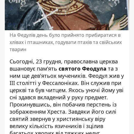
На Федулів день було прийнято прибиратися в
хлівах і пташниках, годувати птахів та свійських
тварин
Сьогодні, 23 грудня, православна церква
вшановує пам'ять
святого Феодула
та з
ним ще дев'ятьох мучеників. Феодул жив у
ІІІ столітті у Фессалоніках. Він служив при
церкві та був читцем. Якось уночі йому уві
сні здався вкладений у руку предмет.
Прокинувшись, він побачив перстень із
зображенням Хреста. Завдяки його силі
святий звернув у християнську віру
велику кількість язичників і зцілив
багатьох хворих від тяжких недуг.