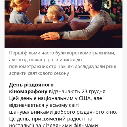
Перші фільми часто були короткометражними,
але згодом жанр розширився до
повнометражних стрічок, які досліджували різні
аспекти святкового сезону
День різдвяного
кіномарафону
відзначають 23 грудня.
Цей день є національним у США, але
відзначається у всьому світі
шанувальниками доброго різдвяного кіно.
Це день, присвячений радості та
ностальгії за різдвяними фільмами.