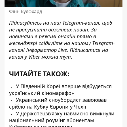
Фінн Вулфхард
Підписуйтесь на наш
Telegram-канал
, щоб
не пропустити важливих новин. За
новинами в режимі онлайн прямо в
месенджері слідкуйте на нашому Telegram-
каналі
Інформатор Live
. Підписатися на
канал у Viber можна
тут
.
ЧИТАЙТЕ ТАКОЖ:
У Південній Кореї вперше відбудеться
український кіномарафон
Український сноубордист завоював
срібло на Кубку Європи у Чехії
У Держспецзвʼязку навмисно вимкнули
національний роумінг абонентам
Київстар: як це пояснили