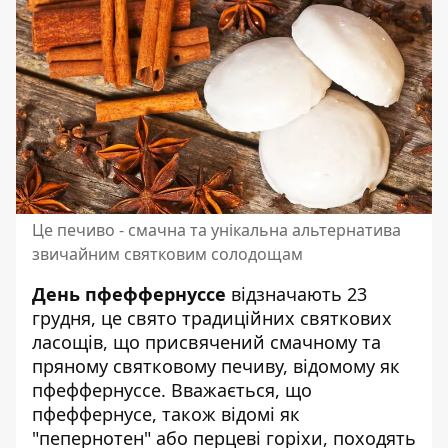
Це печиво - смачна та унікальна альтернатива
звичайним святковим солодощам
День пфеффернуссе
відзначають 23
грудня, це свято традиційних святкових
ласощів, що присвячений смачному та
пряному святковому печиву, відомому як
пфеффернуссе. Вважається, що
пфеффернусе, також відомі як
"пепернотен" або перцеві горіхи, походять