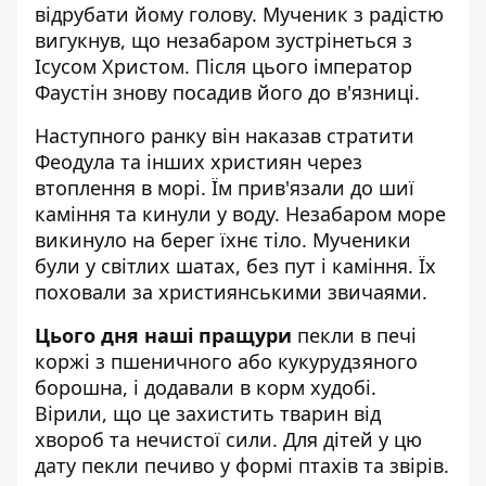
відрубати йому голову. Мученик з радістю
вигукнув, що незабаром зустрінеться з
Ісусом Христом. Після цього імператор
Фаустін знову посадив його до в'язниці.
Наступного ранку він наказав стратити
Феодула та інших християн через
втоплення в морі. Їм прив'язали до шиї
каміння та кинули у воду. Незабаром море
викинуло на берег їхнє тіло. Мученики
були у світлих шатах, без пут і каміння. Їх
поховали за християнськими звичаями.
Цього дня наші пращури
пекли в печі
коржі з пшеничного або кукурудзяного
борошна, і додавали в корм худобі.
Вірили, що це захистить тварин від
хвороб та нечистої сили. Для дітей у цю
дату пекли печиво у формі птахів та звірів.