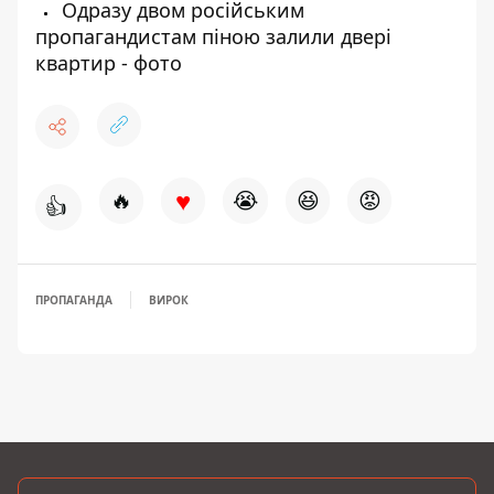
Одразу двом російським
пропагандистам піною залили двері
квартир - фото
♥
🔥
😭
😆
😡
👍
ПРОПАГАНДА
ВИРОК