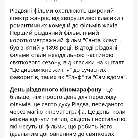
Різдвяні фільми охоплюють широкий
спектр жанрів, від зворушливої класики і
романтичних комедій до фільмів жахів.
Перший різдвяний фільм, німий
короткометражний фільм "Санта Клаус",
був знятий у 1898 році. Відтоді різдвяні
фільми стали невіддільною частиною
святкового сезону, від класики на кшталт
"Це дивовижне життя" до сучасних
фаворитів, таких як "Ельф" та "Сам вдома".
День різдвяного кіномарафону
- це
більше, ніж просто день для перегляду
фільмів, це свято духу Різдва, переданого
через магію кінематографа. Це день, коли
можна відчути тепло, радість і ностальгію,
які несуть ці фільми, що робить його
ідеальним доповненням до святкових