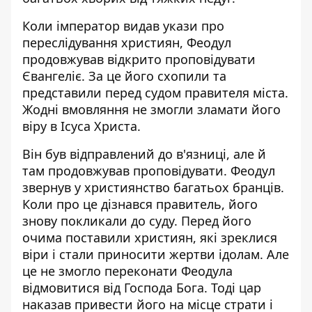
Коли імператор видав укази про
переслідування християн, Феодул
продовжував відкрито проповідувати
Євангеліє. За це його схопили та
представили перед судом правителя міста.
Жодні вмовляння не змогли зламати його
віру в Ісуса Христа.
Він був відправлений до в'язниці, але й
там продовжував проповідувати. Феодул
звернув у християнство багатьох бранців.
Коли про це дізнався правитель, його
знову покликали до суду. Перед його
очима поставили християн, які зреклися
віри і стали приносити жертви ідолам. Але
це не змогло переконати Феодула
відмовитися від Господа Бога. Тоді цар
наказав привести його на місце страти і