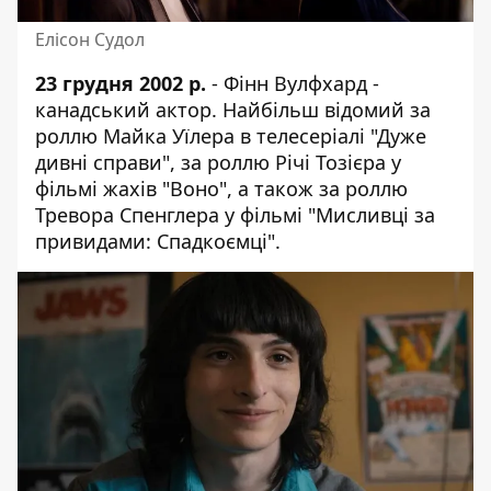
Елісон Судол
23 грудня 2002 р.
- Фінн Вулфхард -
канадський актор. Найбільш відомий за
роллю Майка Уїлера в телесеріалі "Дуже
дивні справи", за роллю Річі Тозієра у
фільмі жахів "Воно", а також за роллю
Тревора Спенглера у фільмі "Мисливці за
привидами: Спадкоємці".