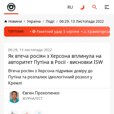
RU
Новини
Україна
Події
06:29, 13 Листопада 2022
🔴 Ракетний удар 5 серпня
⚠️ Краматорськ, 
ТОПТЕМИ:
06:29, 13 листопада 2022
Як втеча росіян з Херсона вплинула на
авторитет Путіна в Росії - висновки ISW
Втеча росіян з Херсона підриває довіру до
Путіна та розпалює ідеологічний розкол у
Кремлі
Євген Прокопенко
ЖУРНАЛІСТ