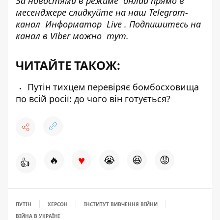
За новостями в режиме
онлай
прямо в
месенджере слидкуйте на наш Telegram-
канал
Информатор
Live
.
Подпишитесь на
канал в Viber можно
тут.
ЧИТАЙТЕ ТАКОЖ:
Путін тихцем перевіряє бомбосховища
по всій росії: до чого він готується?
♥
🔥
😭
😆
😡
👍
ПУТІН
ХЕРСОН
ІНСТИТУТ ВИВЧЕННЯ ВІЙНИ
ВІЙНА В УКРАЇНІ