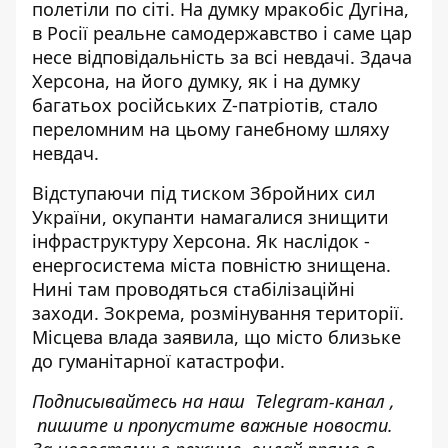
полетіли по сіті. На думку мракобіс Дугіна,
в Росії реальне самодержавство і саме цар
несе відповідальність за всі невдачі. Здача
Херсона, на його думку, як і на думку
багатьох російських Z-патріотів, стало
переломним на цьому ганебному шляху
невдач.
Відступаючи під тиском Збройних сил
України,
окупанти намагалися знищити
інфраструктуру Херсона
. Як наслідок -
енергосистема міста повністю знищена.
Нині там проводяться стабілізаційні
заходи. Зокрема, розмінування території.
Місцева влада заявила, що місто близьке
до гуманітарної катастрофи.
Подписывайтесь на наш
Telegram-канал
,
пишите
и пропустите важные новости.