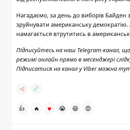
Нагадаємо, за день до виборів Байден 
зруйнувати американську демократію.
намагається втрутитись в американські
Підписуйтесь на наш
Telegram-канал
, щ
режимі онлайн прямо в месенджері слід
Підписатися на канал у Viber можна
ту
♥
👍
🔥
😭
😆
😡