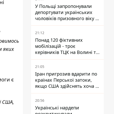
ні
У Польщі запропонували
депортувати українських
чоловіків призовного віку -
кого це може торкнутися
і
21:12
Понад 120 фіктивних
мовимось
мобілізацій - троє
м яких
керівників ТЦК на Волині та
Буковині отримали підозри
за фейкові звіти
21:05
Іран пригрозив вдарити по
моги є
країнах Перської затоки,
якщо США здійснять хоча б
одну атаку - Reuters
20:56
ї США,
Українські нардепи
розкритикували