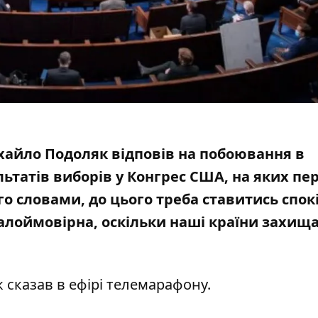
хайло Подоляк відповів на побоювання в
ьтатів виборів у
Конгрес США
, на яких пе
го словами, до цього треба ставитись спокі
алоймовірна, оскільки наші країни захищ
 сказав в ефірі телемарафону.