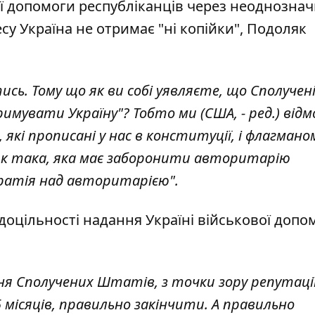
ї допомоги республіканців через неоднознач
есу Україна
не отримає "ні копійки"
, Подоляк
сь. Тому що як ви собі уявляєте, що Сполучен
имувати Україну"? Тобто ми (США, - ред.) від
с, які прописані у нас в конституції, і флагмано
я як така, яка має заборонити авторитарію
кратія над авторитарією".
доцільності надання Україні військової допо
ня Сполучених Штатів, з точки зору репутаці
5 місяців, правильно закінчити. А правильно