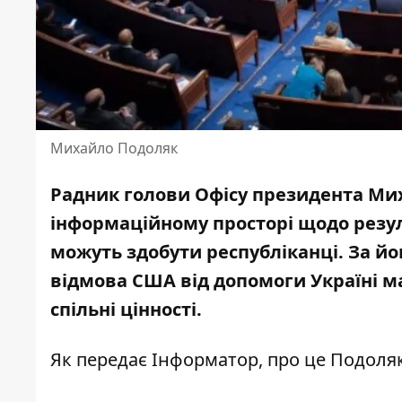
Михайло Подоляк
Радник голови Офісу президента Ми
інформаційному просторі щодо резул
можуть здобути республіканці. За йо
відмова США від допомоги Україні м
спільні цінності.
Як передає Інформатор, про це Подоляк