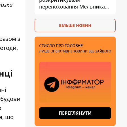
разка
перепоховання Мельника
через ризик дипломатичної
ізоляції
БІЛЬШЕ НОВИН
 разом з
СТИСЛО ПРО ГОЛОВНЕ
етоди,
ЛИШЕ ОПЕРАТИВНІ НОВИНИ БЕЗ ЗАЙВОГО
нці
нні
дбудови
з
ПЕРЕГЛЯНУТИ
а, що