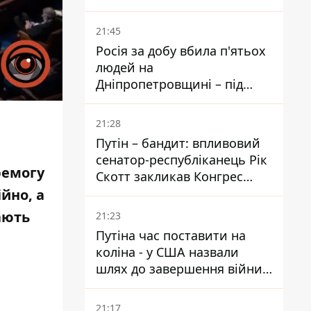
біль – він очолив народне
голосування
21:45
Росія за добу вбила п'ятьох
людей на
Дніпропетровщині – під
ударами опинилися п'ять
районів області
21:28
Путін – бандит: впливовий
сенатор-республіканець Рік
ремогу
Скотт закликав Конгрес
притягнути РФ до
йно, а
відповідальності за війну в
ають
21:23
Україні
Путіна час поставити на
коліна - у США назвали
шлях до завершення війни -
National Security Journal
21:17