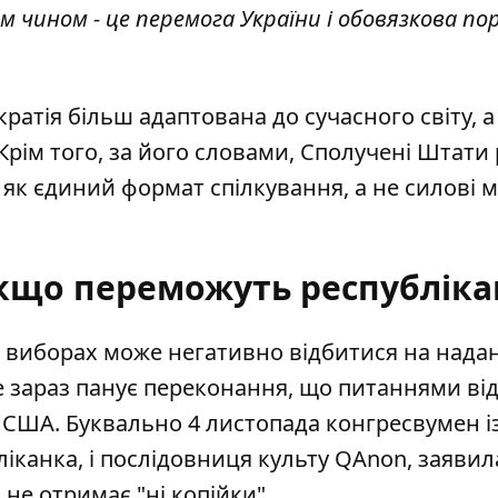
 чином - це перемога України і обовязкова по
ратія більш адаптована до сучасного світу, а
Крім того, за його словами, Сполучені Штати
як єдиний формат спілкування, а не силові м
якщо переможуть республіка
 виборах може негативно відбитися на нада
же зараз панує переконання, що питаннями ві
е США. Буквально 4 листопада конгресвумен і
ліканка, і послідовниця культу QAnon, заявил
 не отримає "ні копійки".