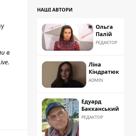
НАШІ АВТОРИ
ву
Ольга
Палій
РЕДАКТОР
ми в
ive
.
Ліна
Кіндратюк
ADMIN
Едуард
Бакканський
РЕДАКТОР