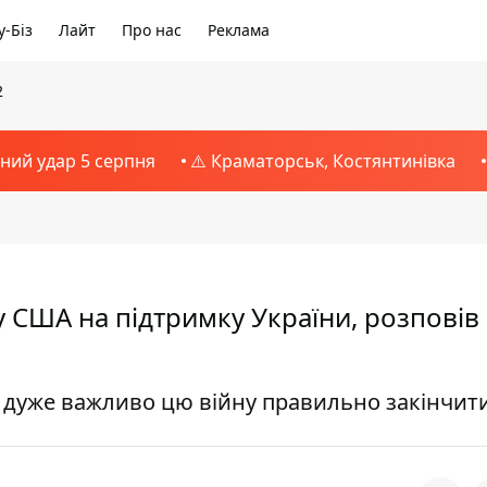
-Біз
Лайт
Про нас
Реклама
2
тний удар 5 серпня
⚠️ Краматорськ, Костянтинівка
у США на підтримку України, розповів
ії дуже важливо цю війну правильно закінчит