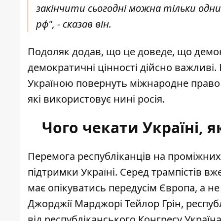
закінчити сьогодні можна тільки одним
рф", - сказав він.
Подоляк додав, що це доведе, що демок
демократичні цінності дійсно важливі. 
Україною повернуть міжнародне право 
які використовує нині росія.
Чого чекати Україні, 
Перемога республіканців на проміжних
підтримки Україні. Серед трампістів в
має опікуватись передусім Європа
, а н
Джорджії Марджорі Тейлор Грін, респуб
від республіканського Конгресу Україна