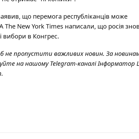
заявив, що перемога республіканців може
А The New York Times написали, що росія зно
 вибори в Конгрес.
об не пропустити важливих новин. За новина
куйте на нашому Telegram-каналі
Інформатор L
т
.