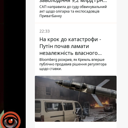
заволодіння 9,2 млрд грн
ПриватБанку скерували до
САП направила до суду обвинувальний
акт щодо олігарха та експосадовців
суду
ПриватБанку
22:33
На крок до катастрофи -
Путін почав ламати
незалежність власного
Центробанку, змусивши
Bloomberg розкрив, як Кремль вперше
публічно продавив рішення регулятора
знизити базову ставку
щодо ставки.