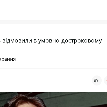
з відмовили в умовно-достроковому
арання
👍