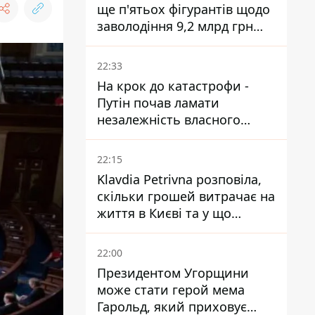
ще п'ятьох фігурантів щодо
заволодіння 9,2 млрд грн
ПриватБанку скерували до
суду
22:33
На крок до катастрофи -
Путін почав ламати
незалежність власного
Центробанку, змусивши
знизити базову ставку
22:15
Klavdia Petrivna розповіла,
скільки грошей витрачає на
життя в Києві та у що
вкладає мільйони
22:00
Президентом Угорщини
може стати герой мема
Гарольд, який приховує