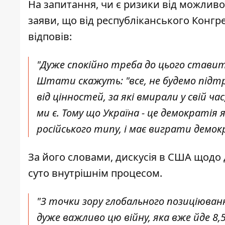
На запитання, чи є ризики від можливо
заяви, що від республіканського Конгр
відповів:
"Дуже спокійно треба до цього ставити
Штати скажуть: "все, не будемо підтр
від цінностей, за які вмирали у свій ча
ми є. Тому що Україна - це демократі
російського типу, і має виграти демо
За його словами, дискусія в США щодо 
суто внутрішнім процесом.
"З точки зору глобального позиціюван
дуже важливо цю війну, яка вже йде 8,