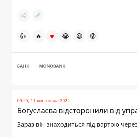
♥
👍
🔥
😭
😆
😡
БАНК
MONOBANK
09:55, 11 листопада 2022
Богуслаєва відсторонили від уп
Зараз він знаходиться під вартою через