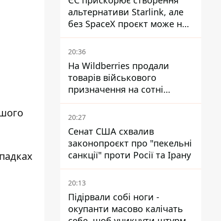
ЄС прискорює створення
альтернативи Starlink, але
без SpaceX проєкт може не
обійтися
20:36
На Wildberries продали
товарів військового
призначення на сотні
мільйонів, але удари ЗСУ
ншого
змінили ситуацію
20:27
Сенат США схвалив
законопроєкт про "пекельні
санкції" проти Росії та Ірану
ипадках
20:13
Підірвали собі ноги -
окупанти масово калічать
себе, щоб уникнути штурмів