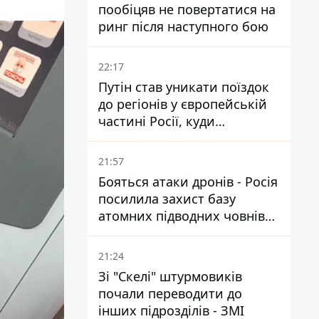
пообіцяв не повертатися на
ринг після наступного бою
22:17
Путін став уникати поїздок
до регіонів у європейській
частині Росії, куди
регулярно долітають дрони
21:57
Бояться атаки дронів - Росія
посилила захист базу
атомних підводних човнів
за 7400 км від України
21:24
Зі "Скелі" штурмовиків
почали переводити до
інших підрозділів - ЗМІ