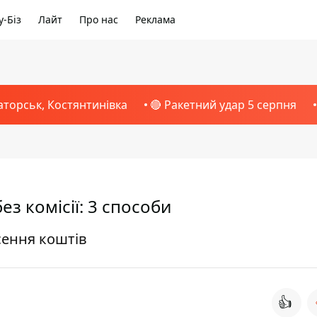
-Біз
Лайт
Про нас
Реклама
аторськ, Костянтинівка
🔴 Ракетний удар 5 серпня
з комісії: 3 способи
сення коштів
👍