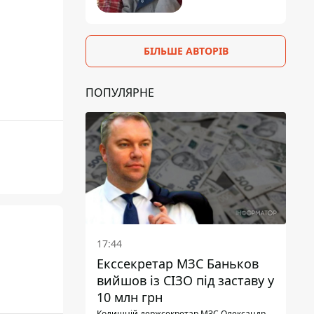
БІЛЬШЕ АВТОРІВ
ПОПУЛЯРНЕ
17:44
Екссекретар МЗС Баньков
вийшов із СІЗО під заставу у
10 млн грн
Колишній держсекретар МЗС Олександр