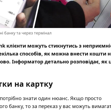
і банку та через термінал
nk клієнти можуть стикнутись з неприємн
декілька способів, як можна внести
кошти н
ково. Інформатор детально розповідає, як 
тки на картку
 потрібно знати один нюанс. Якщо просто
го банку, то за переказ у вас можуть вимага