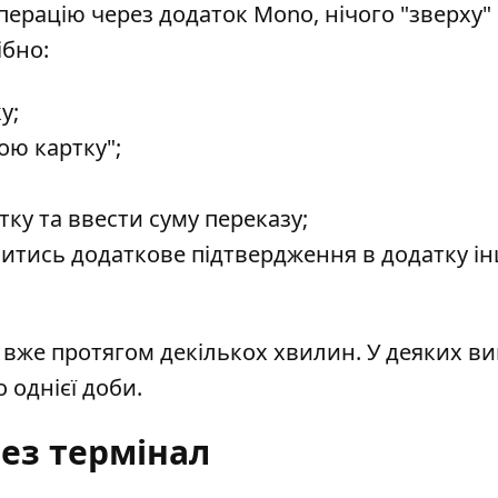
перацію через додаток Mono, нічого "зверху"
ібно:
у;
ою картку";
ку та ввести суму переказу;
итись додаткове підтвердження в додатку і
 вже протягом декількох хвилин. У деяких в
 однієї доби.
ез термінал