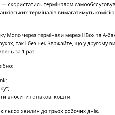
у — скористатись терміналом самообслугову
 банківських терміналів вимагатимуть комісію
ку Mono через термінали мережі iBox та А-ба
ках, так і без неї. Зважайте, що у другому в
вень за 1 раз.
рібно:
nk;
ку";
ти вносити готівкові кошти.
екількох хвилин до трьох робочих днів.