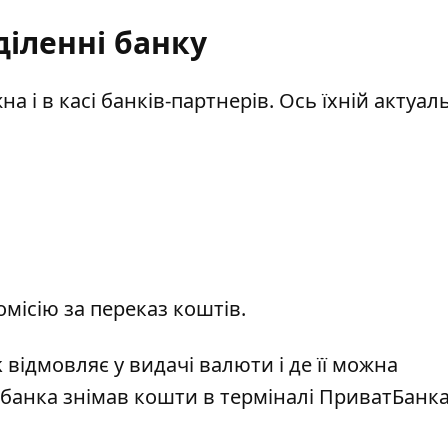
діленні банку
а і в касі
банків-партнерів
. Ось їхній актуа
омісію за переказ коштів.
 відмовляє у видачі валюти
і де її можна
банка знімав кошти в терміналі ПриватБанка 