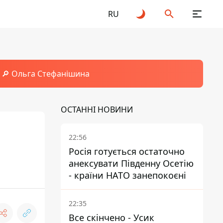
RU
🔎 Ольга Стефанішина
ОСТАННІ НОВИНИ
22:56
Росія готується остаточно
анексувати Південну Осетію
- країни НАТО занепокоєні
22:35
Все скінчено - Усик