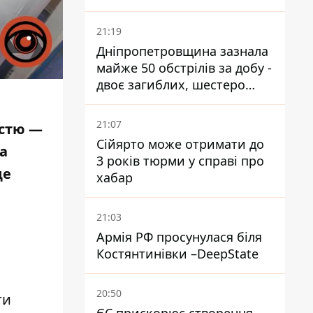
21:19
Дніпропетровщина зазнала
майже 50 обстрілів за добу -
двоє загиблих, шестеро
постраждалих
21:07
істю —
Сійярто може отримати до
а
3 років тюрми у справі про
це
хабар
21:03
Армія РФ просунулася біля
Костянтинівки –DeepState
20:50
ти