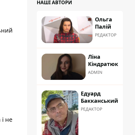
НАШІ АВТОРИ
Ольга
Палій
льний
РЕДАКТОР
Ліна
Кіндратюк
ADMIN
Едуард
Бакканський
РЕДАКТОР
і не