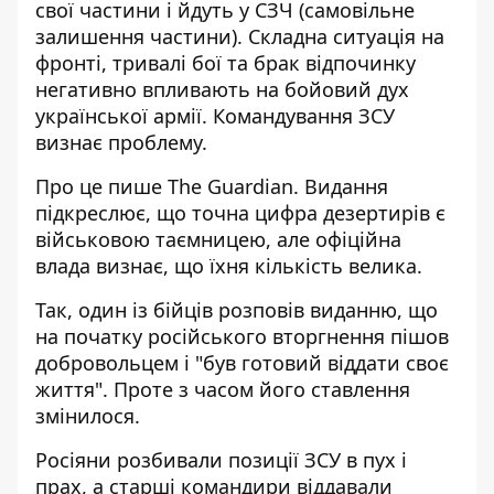
свої частини і йдуть у СЗЧ (
самовільне
залишення частини
). Складна ситуація на
фронті, тривалі бої та брак відпочинку
негативно впливають на бойовий дух
української армії. Командування ЗСУ
визнає проблему.
Про це пише The Guardian. Видання
підкреслює, що
точна цифра дезертирів
є
військовою таємницею, але офіційна
влада визнає, що їхня кількість велика.
Так, один із бійців розповів виданню, що
на початку російського вторгнення пішов
добровольцем і "був готовий віддати своє
життя". Проте з часом його ставлення
змінилося.
Росіяни розбивали позиції ЗСУ в пух і
прах, а старші командири віддавали