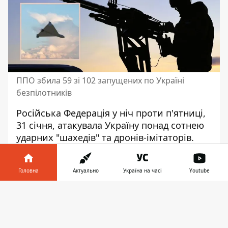
ППО збила 59 зі 102 запущених по Україні
безпілотників
Російська Федерація у ніч проти п'ятниці,
31 січня,
атакувала Україну понад сотнею
ударних "шахедів"
та дронів-імітаторів.
Силам ППО вдалося знищити понад
половину з них, а протиповітряна
Головна
Актуально
Україна на часі
Youtube
оборона працювала у 12 областях.
Частину БПЛА було втрачено локаційно. у
Інформатор у
Завантажити
результаті повітряного удару РФ є
телефоні
👉
руйнування на Сумщині, Черкащині,
Одещині.