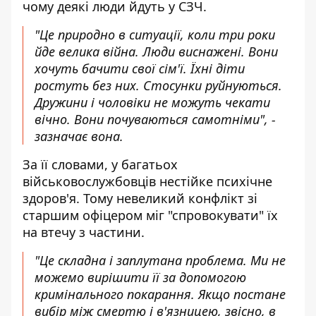
чому деякі люди йдуть у СЗЧ.
"Це природно в ситуації, коли три роки
йде велика війна. Люди виснажені. Вони
хочуть бачити свої сім'ї. Їхні діти
ростуть без них. Стосунки руйнуються.
Дружини і чоловіки не можуть чекати
вічно. Вони почуваються самотніми", -
зазначає вона.
За її словами, у багатьох
військовослужбовців нестійке психічне
здоров'я. Тому невеликий конфлікт зі
старшим офіцером міг "спровокувати" їх
на втечу з частини.
"Це складна і заплутана проблема. Ми не
можемо вирішити її за допомогою
кримінального покарання. Якщо постане
вибір між смертю і в'язницею, звісно, в