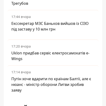
Трегубов
17:44 вчора
Екссекретар МЗС Баньков вийшов із СІЗО
під заставу у 10 млн грн
17:20 вчора
Uklon придбав сервіс електросамокатів e-
Wings
17:14 вчора
Путін хоче вдарити по країнам Балтії, але є
нюанс - міністр оборони Литви зробив
заяву