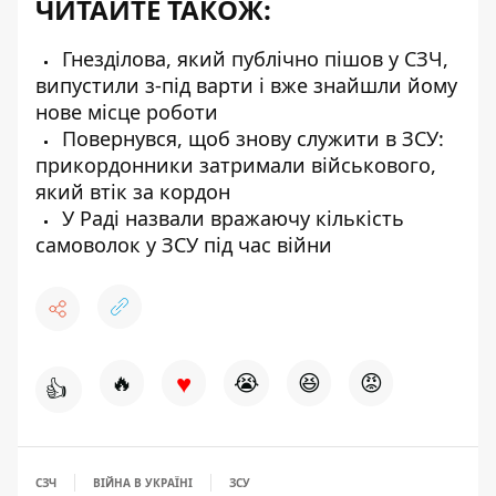
ЧИТАЙТЕ ТАКОЖ:
Гнезділова, який публічно пішов у СЗЧ,
випустили з-під варти і вже знайшли йому
нове місце роботи
Повернувся, щоб знову служити в ЗСУ:
прикордонники затримали військового,
який втік за кордон
У Раді назвали вражаючу кількість
самоволок у ЗСУ під час війни
♥
🔥
😭
😆
😡
👍
СЗЧ
ВІЙНА В УКРАЇНІ
ЗСУ