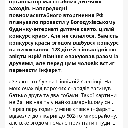
організатор масштабних дитячих
заходів. Напередодні
повномасштабного вторгнення РФ
планувало провести у Богодухівському
будинку-інтернаті дитяче свято, цілий
конкурс краси. Але не склалося. Замість
конкурсу краси згодом відбувся конкурс
на виживання. 128 дітей з інвалідністю
звідти Юрій пізніше евакуював разом із
друзями, але перед цим чоловік встиг
перенести інфаркт.
«27 лютого був на Північній Салтівці. На
моїх очах від ворожих снарядів загинув
батько друга та два собаки. Такої картини
не бачив навіть у найкошмарнішому сні.
Через пару годин у мене стався інфаркт…
відвезли до лікарні до 602-го мікрорайону,
але вже згодом почало прилітати і туди. І