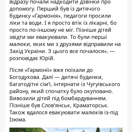
відразу почали надходити дзвінки про
допомогу. Перший був із дитячого
будинку «Гармонія», педагоги просили
ліки та води. І я просто втік із лікарні, бо
просто по-іншому не міг. Пізніше дітей
звідти ми евакуювали. То були перші
малюки, яких ми з друзями відправили на
Захід України. З цього все почалося», —
розповідає Юрій.
Після «Гармонії» вже поїхали до
Богодухова. Далі — дитячі будинки,
багатодітні сім'ї, інтернати із Чугуївського
району, який спочатку було окуповано.
Вивозили дітей під бомбардуванням.
Пізніше був Слов'янськ, Краматорськ.
Також вдалося евакуювати малюків із-під
Ізюма.