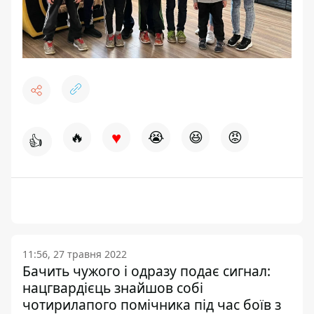
♥
🔥
😭
😆
😡
👍
11:56, 27 травня 2022
Бачить чужого і одразу подає сигнал:
нацгвардієць знайшов собі
чотирилапого помічника під час боїв з