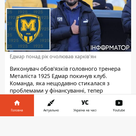
Едмар понад рік очолював харків'ян
Виконувач обов'язків головного тренера
Металіста 1925 Едмар покинув клуб.
Команда, яка нещодавно
стикалася з
проблемами у фінансуванні
, тепер
лишилася без коуча.
За даними видання "Український футбол",
Головна
Актуально
Україна на часі
Youtube
Едмар вже не готував команду до гри
Інформатор у
проти Чорноморця
. Жодних офіційних
Завантажити
телефоні
👉
заяв від клубу щодо цієї ситуації не було.