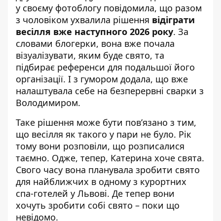
у своєму фотоблогу повідомила, що разом
з чоловіком ухвалила рішення
відіграти
весілля вже наступного 2026 року
. За
словами блогерки, вона вже почала
візуалізувати, яким буде свято, та
підбирає референси для подальшої його
організації. І з гумором додала, що вже
налаштувала себе на безперервні сварки з
Володимиром.
Таке рішення може бути пов’язано з тим,
що весілля як такого у пари не було. Рік
тому вони розповіли, що розписалися
таємно. Одже, тепер, Катерина хоче свята.
Свого часу вона планувала зробити свято
для найближчих в одному з курортних
спа-готелей у Львові. Де тепер вони
хочуть зробити собі свято – поки що
невідомо.