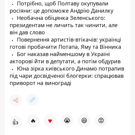
Потрібно, щоб Полтаву окупували
росіяни: це допоможе Андрію Данилку
Необачна обіцянка Зеленського:
президентам не личить так чинити, але
він дав слово
Повернення артистів-втікачів: українці
готові пробачити Потапа, Яму та Вінника
Бог наказав найменшому в Україні
акторові йти в депутати, а потім обдурив
Юна зірка київського Динамо потрапив
під чари досвідченої блогерки: спрацював
приворот на винограді
♥
🔥
😭
😆
😡
👍