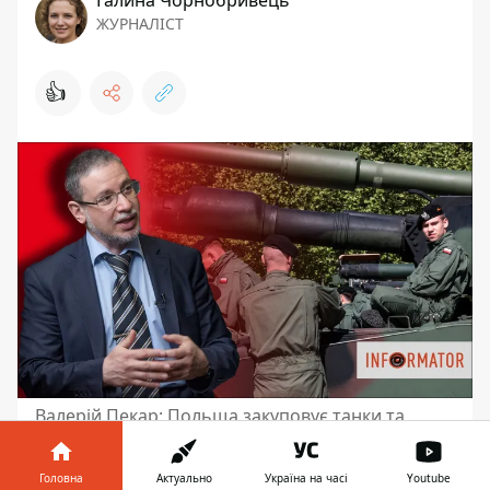
ЖУРНАЛІСТ
👍
Валерій Пекар: Польща закуповує танки та
броньовані машини, але вони їй не
знадобляться. Колаж: Інформатор-Україна
Головна
Актуально
Україна на часі
Youtube