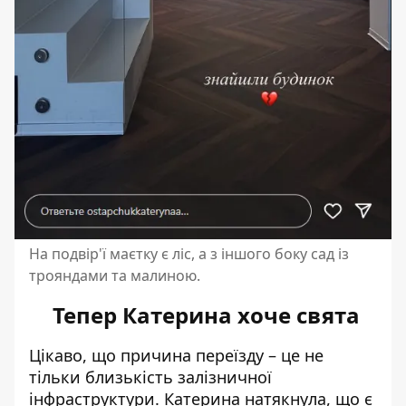
На подвір'ї маєтку є ліс, а з іншого боку сад із
трояндами та малиною.
Тепер Катерина хоче свята
Цікаво, що причина переїзду – це не
тільки близькість залізничної
інфраструктури.
Катерина натякнула, що є