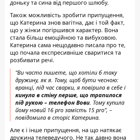
доньку та сина від першого шлюбу.
Також можливість зробити припущення,
що Катерина знов вагітна, дає і той факт,
що у жінки погіршився характер. Вона
стала більш емоційною та вибуховою.
Катерина сама нещодавно писала про те,
що почала експресивніше сваритися та
розбивати речі.
“Ви часто пишете, що хотіли б таку
дружину, як я. Тому, щоб бути чесною:
вранці, під час сварки, я повірила в себе і
кинула в стіну перше, що трапилося
під рукою – телефон Вови
. Тому купила
йому новий 16 pro замість 15 pro”, –
повідомила в сторіс Катерина.
Але є і інше припущення, на що натякає
дружина телеведучого. Не так давно вона