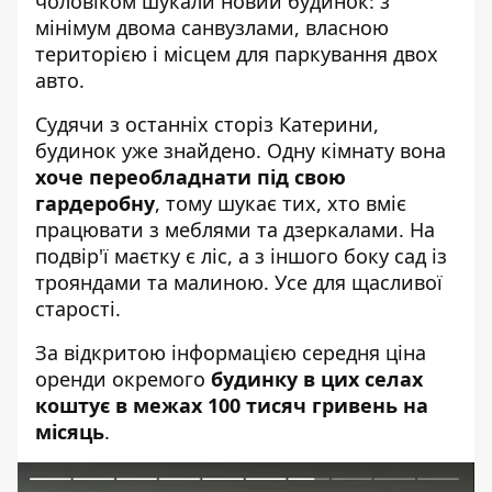
чоловіком шукали новий будинок: з
мінімум двома санвузлами, власною
територією і місцем для паркування двох
авто.
Судячи з останніх сторіз Катерини,
будинок уже знайдено. Одну кімнату вона
хоче переобладнати під свою
гардеробну
, тому шукає тих, хто вміє
працювати з меблями та дзеркалами. На
подвір'ї маєтку є ліс, а з іншого боку сад із
трояндами та малиною. Усе для щасливої
старості.
За відкритою інформацією середня ціна
оренди окремого
будинку в цих селах
коштує в межах 100 тисяч гривень на
місяць
.