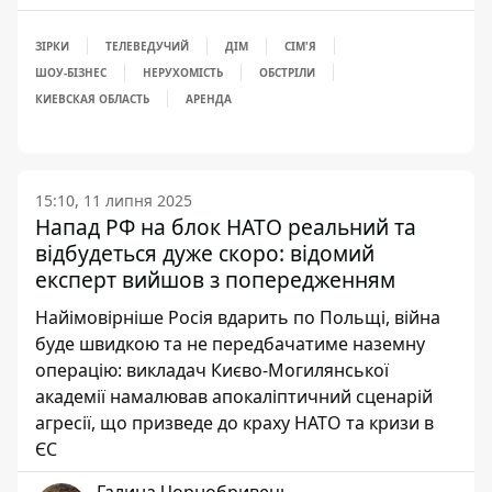
ЗІРКИ
ТЕЛЕВЕДУЧИЙ
ДІМ
СІМ'Я
ШОУ-БІЗНЕС
НЕРУХОМІСТЬ
ОБСТРІЛИ
КИЕВСКАЯ ОБЛАСТЬ
АРЕНДА
15:10, 11 липня 2025
Напад РФ на блок НАТО реальний та
відбудеться дуже скоро: відомий
експерт вийшов з попередженням
Найімовірніше Росія вдарить по Польщі, війна
буде швидкою та не передбачатиме наземну
операцію: викладач Києво-Могилянської
академії намалював апокаліптичний сценарій
агресії, що призведе до краху НАТО та кризи в
ЄС
Галина Чорнобривець