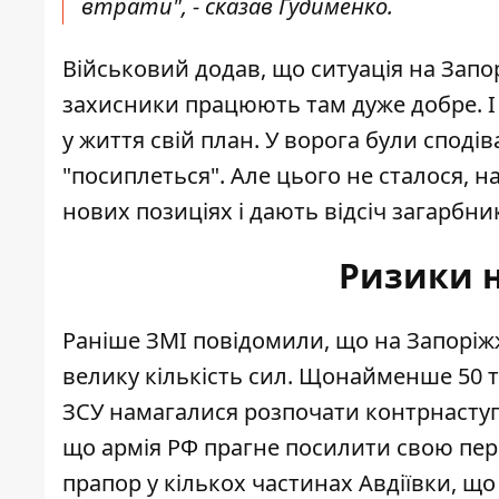
втрати", - сказав Гудименко.
Військовий додав, що ситуація на Запо
захисники працюють там дуже добре. І 
у життя свій план. У ворога були споді
"посиплеться". Але цього не сталося, н
нових позиціях і дають відсіч загарбни
Ризики н
Раніше ЗМІ повідомили, що на Запоріжж
велику кількість сил
. Щонайменше 50 ти
ЗСУ намагалися розпочати контрнаступ м
що
армія РФ прагне посилити
свою пере
прапор у кількох частинах Авдіївки, що