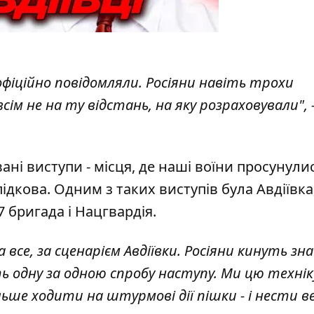
офіційно повідомляли. Росіяни навіть трохи
всім не на ту відстань, на яку розраховували", 
вані виступи - місця, де наші воїни просунули
підкова. Одним з таких виступів була Авдіївк
7 бригада і Нацгвардія.
все, за сценарієм Авдіївки. Росіяни кинуть зн
 одну за одною спробу наступу. Ми цю технік
ьше ходити на штурмові дії пішки - і нести в