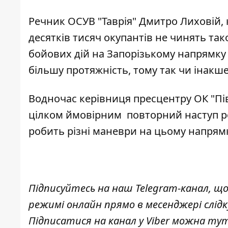
Речник ОСУВ "Таврія" Дмитро Лиховій, 
десятків тисяч окупантів
не чинять тако
бойових дій на Запорізькому напрямку є
більшу протяжність, тому так чи інакше
Водночас керівниця пресцентру ОК "Пі
цілком ймовірним повторний
наступ р
робить різні маневри на цьому напрям
Підписуйтесь на наш
Telegram-канал
, щ
режимі онлайн прямо в месенджері слід
Підписатися на канал у Viber можна
ту