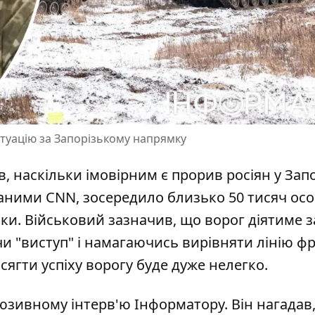
итуацію за Запорізькому напрямку
, наскільки імовірним є прорив росіян у Запо
 даними CNN,
зосередило близько 50 тисяч ос
іки. Військовий зазначив, що ворог діятиме з
чи "виступ" і намагаючись вирівняти лінію фр
сягти успіху ворогу буде дуже нелегко.
юзивному інтерв'ю
Інформатору. Він нагадав