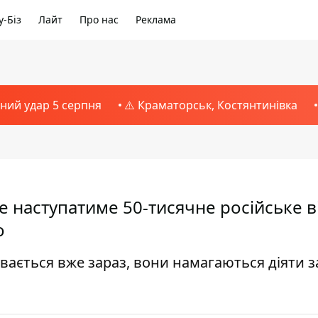
-Біз
Лайт
Про нас
Реклама
тний удар 5 серпня
⚠️ Краматорськ, Костянтинівка
е наступатиме 50-тисячне російське в
о
увається вже зараз, вони намагаються діяти з