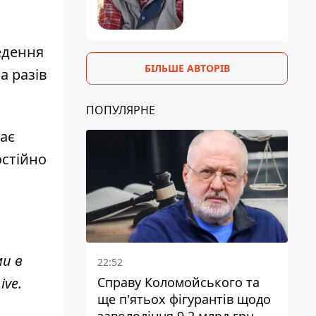
едення
БІЛЬШЕ АВТОРІВ
а разів
ПОПУЛЯРНЕ
ає
остійно
ми в
22:52
ive
.
Справу Коломойського та
ще п'ятьох фігурантів щодо