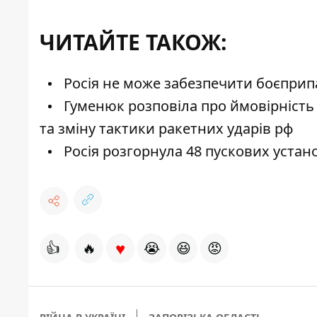
ЧИТАЙТЕ ТАКОЖ:
Росія не може забезпечити боєприпас
Гуменюк розповіла про ймовірність 
та зміну тактики ракетних ударів рф
Росія розгорнула 48 пускових устано
♥
👍
🔥
😭
😆
😡