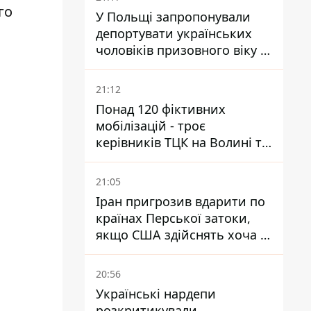
го
У Польщі запропонували
депортувати українських
чоловіків призовного віку -
кого це може торкнутися
21:12
Понад 120 фіктивних
мобілізацій - троє
керівників ТЦК на Волині та
Буковині отримали підозри
за фейкові звіти
21:05
Іран пригрозив вдарити по
країнах Перської затоки,
якщо США здійснять хоча б
одну атаку - Reuters
20:56
Українські нардепи
розкритикували