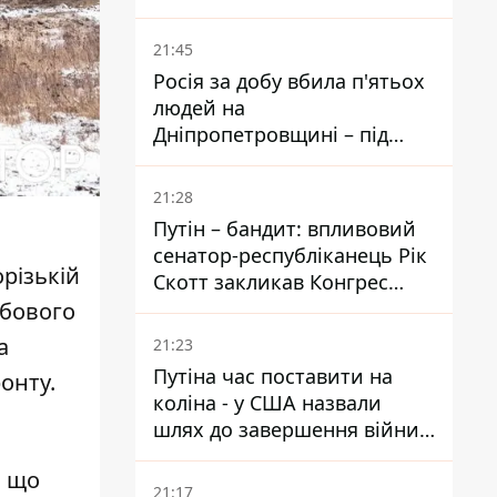
біль – він очолив народне
голосування
21:45
Росія за добу вбила п'ятьох
людей на
Дніпропетровщині – під
ударами опинилися п'ять
районів області
21:28
Путін – бандит: впливовий
сенатор-республіканець Рік
різькій
Скотт закликав Конгрес
притягнути РФ до
обового
відповідальності за війну в
а
21:23
Україні
Путіна час поставити на
онту.
коліна - у США назвали
шлях до завершення війни -
National Security Journal
, що
21:17