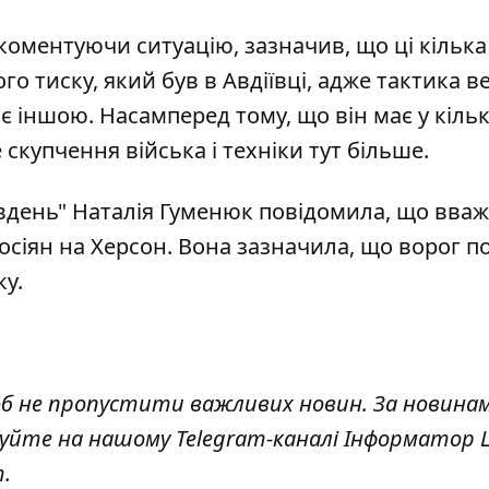
коментуючи ситуацію, зазначив, що ці кілька
го тиску, який був в Авдіївці
, адже тактика в
 іншою. Насамперед тому, що він має у кільк
 скупчення війська і техніки тут більше.
вдень" Наталія Гуменюк повідомила, що вваж
осіян на Херсон
. Вона зазначила, що ворог п
ку.
об не пропустити важливих новин. За новина
куйте на нашому Telegram-каналі
Інформатор L
т
.