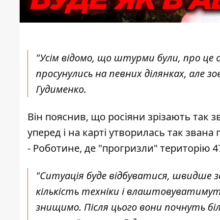
"Усім відомо, що штурми були, про це 
просунулись на певних ділянках, але зо
Гудименко.
Він пояснив, що росіяни зрізають так з
уперед і на карті утворилась так звана 
- Роботине, де "прогризли" територію 4
"Ситуація буде відбуватися, швидше за 
кількість техніки і влаштовуватимуть
знищимо. Після цього вони почнуть біл