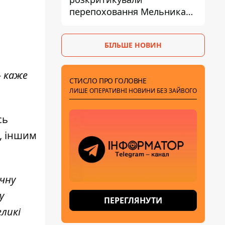
перепоховання Мельника
через ризик дипломатичної
ізоляції
БІЛЬШЕ НОВИН
- каже
СТИСЛО ПРО ГОЛОВНЕ
ЛИШЕ ОПЕРАТИВНІ НОВИНИ БЕЗ ЗАЙВОГО
сь
а, іншим
ачну
у
ПЕРЕГЛЯНУТИ
еликі