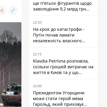
ще п'ятьох фігурантів щодо
заволодіння 9,2 млрд грн
ПриватБанку скерували до
суду
22:33
На крок до катастрофи -
Путін почав ламати
незалежність власного
Центробанку, змусивши
знизити базову ставку
22:15
Klavdia Petrivna розповіла,
скільки грошей витрачає на
життя в Києві та у що
вкладає мільйони
22:00
Президентом Угорщини
може стати герой мема
Гарольд, який приховує