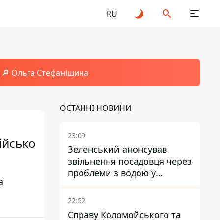
RU
🔎 Ольга Стефанішина
ОСТАННІ НОВИНИ
23:09
ійсько
Зеленський анонсував
звільнення посадовця через
проблеми з водою у
а
Марганці
22:52
Справу Коломойського та