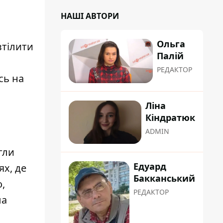
НАШІ АВТОРИ
Ольга
втілити
Палій
РЕДАКТОР
сь на
Ліна
Кіндратюк
ADMIN
гли
Едуард
ях, де
Бакканський
,
РЕДАКТОР
ла