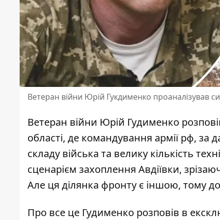
Ветеран війни Юрій Гукдименко проаналізував с
Ветеран війни Юрій Гудименко розповів
області, де командування армії рф, за
складу війська
та велику кількість техн
сценарієм захоплення Авдіївки, зрізаю
Але ця ділянка фронту є іншою, тому до
Про все це Гудименко розповів в
екскл