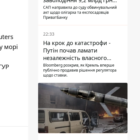
заволодіння 9,2 млрд грн
ПриватБанку скерували до
САП направила до суду обвинувальний
акт щодо олігарха та експосадовців
суду
ПриватБанку
22:33
uters
На крок до катастрофи -
у морі
Путін почав ламати
незалежність власного
Центробанку, змусивши
ГУР
Bloomberg розкрив, як Кремль вперше
публічно продавив рішення регулятора
знизити базову ставку
щодо ставки.