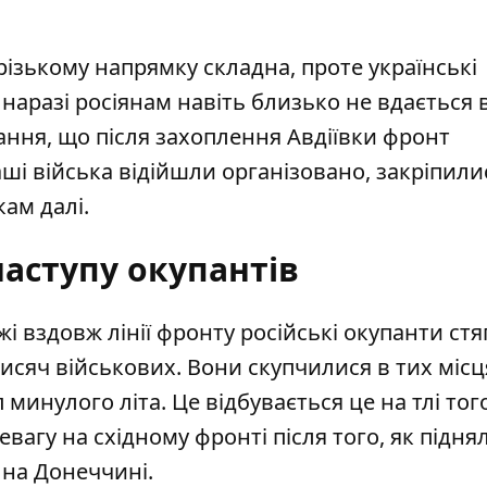
різькому напрямку складна, проте українські
наразі росіянам навіть близько не вдається 
вання, що після захоплення Авдіївки фронт
аші війська відійшли організовано, закріпили
кам далі.
аступу окупантів
і вздовж лінії фронту російські окупанти
стя
сяч військових. Вони скупчилися в тих місц
инулого літа. Це відбувається це на тлі того
вагу на східному фронті після того, як підня
 на Донеччині.