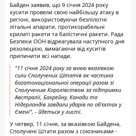
Байден заявив, що 9 січня 2024 року
хусити провели свою найбільшу атаку в
регіоні, використовуючи безпілотні
літальні апарати, протикорабельні
крилаті ракети та балістичні ракети. Рада
Безпеки ООН відреагувала наступного дня
резолюцією, вимагаючи від хуситів
припинити всі напади.
"11 січня 2024 року за моєю вказівкою
сили Сполучених Штатів як частина
багатонаціональної операції разом зі
Сполученим Королівством за підтримки
Австралії, Бахрейну, Канади та
Нідерландів завдали ударів по об'єктах у
Ємені", - йдеться у листі.
У четвер, 11 січня, за вказівкою Байдена,
Сполучені Штати разом з союзниками -