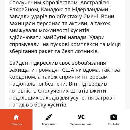
Сполученим Королівством, Австралією,
Бахрейном, Канадою та Нідерландами -
завдали ударів по об'єктах у Ємені. Вони
захищали персонал та активи, а також
знижували можливості хуситів
здійснювати майбутні напади. Удари
спрямували на пускові комплекси та місця
зберігання ракет та безпілотників.
Байден підкреслив своє зобов'язання
захищати громадян США як вдома, так і за
кордоном, а також сприяти інтересам
національної безпеки. Він підтвердив
готовність Сполучених Штатів вжити
подальших заходів для усунення загроз і
нападів з боку хуситів.
Помилка хуситів
Головна
Актуально
Україна на часі
Youtube