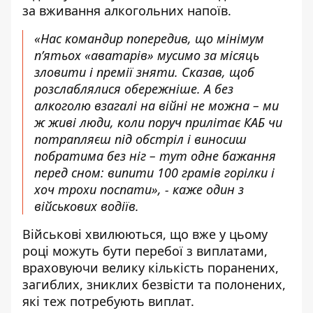
за вживання алкогольних напоїв.
«Нас командир попередив, що мінімум
п’ятьох «аватарів» мусимо за місяць
зловити і премії зняти. Сказав, щоб
розслаблялися обережніше. А без
алкоголю взагалі на війні не можна – ми
ж живі люди, коли поруч прилітає КАБ чи
потрапляєш під обстріл і виносиш
побратима без ніг – тут одне бажання
перед сном: випити 100 грамів горілки і
хоч трохи поспати», - каже один з
військових водіїв.
Військові хвилюються, що вже у цьому
році можуть бути перебої з виплатами,
враховуючи велику кількість поранених,
загиблих, зниклих безвісти та полонених,
які теж потребують виплат.