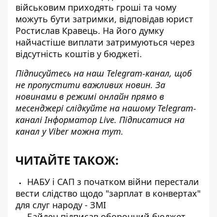
військовим приходять гроші та чому
можуть бути затримки, відповідав юрист
Ростислав Кравець. На його думку
найчастіше
виплати затримуються
через
відсутність коштів у бюджеті.
Підписуйтесь на наш
Telegram-канал
, щоб
не пропустити важливих новин. За
новинами в режимі онлайн прямо в
месенджері слідкуйте на нашому Telegram-
каналі
Інформатор Live
. Підписатися на
канал у Viber можна
тут
.
ЧИТАЙТЕ ТАКОЖ:
НАБУ і САП з початком війни перестали
вести слідство щодо "зарплат в конвертах"
для слуг народу - ЗМІ
Байден підписав оборонний бюджет