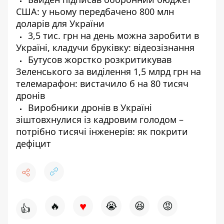
США: у ньому передбачено 800 млн
доларів для України
3,5 тис. грн на день можна заробити в
Україні, кладучи бруківку: відеозізнання
Бутусов жорстко розкритикував
Зеленського за виділення 1,5 млрд грн на
телемарафон: вистачило б на 80 тисяч
дронів
Виробники дронів в Україні
зіштовхнулися із кадровим голодом –
потрібно тисячі інженерів: як покрити
дефіцит
♥
🔥
😭
😆
😡
👍