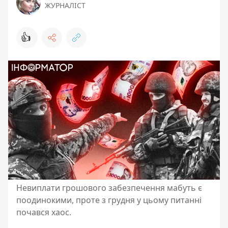
ЖУРНАЛІСТ
👍
Невиплати грошового забезпечення мабуть є
поодинокими, проте з грудня у цьому питанні
почався хаос.