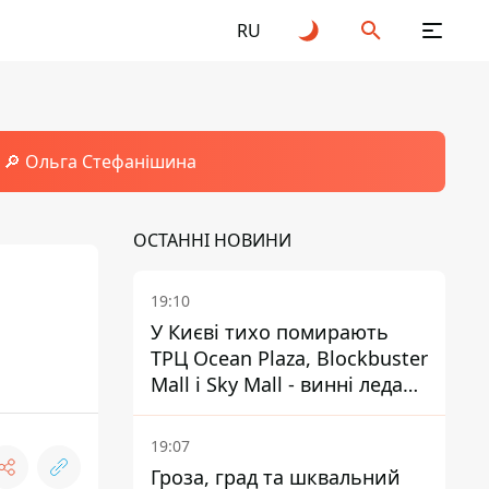
RU
🔎 Ольга Стефанішина
ОСТАННІ НОВИНИ
19:10
У Києві тихо помирають
ТРЦ Ocean Plaza, Blockbuster
Mall і Sky Mall - винні ледачі
менеджери й канібалізм
19:07
Гроза, град та шквальний