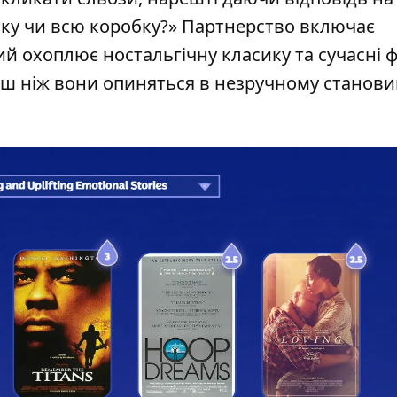
тку чи всю коробку?» Партнерство включає
кий охоплює ностальгічну класику та сучасні 
ерш ніж вони опиняться в незручному станови