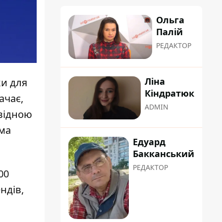
Ольга
Палій
РЕДАКТОР
Ліна
ки для
Кіндратюк
ачає,
ADMIN
овідною
ема
Едуард
Бакканський
РЕДАКТОР
00
ндів,