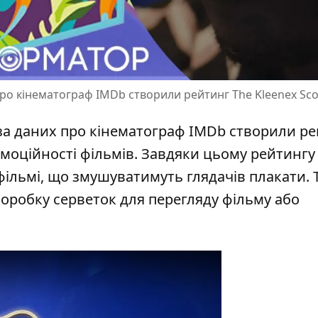
про кінематограф IMDb створили рейтинг The Kleenex Sc
аза даних про кінематограф IMDb
створили ре
емоційності фільмів. Завдяки цьому рейтингу
фільмі, що змушуватимуть глядачів плакати. 
коробку серветок для перегляду фільму або