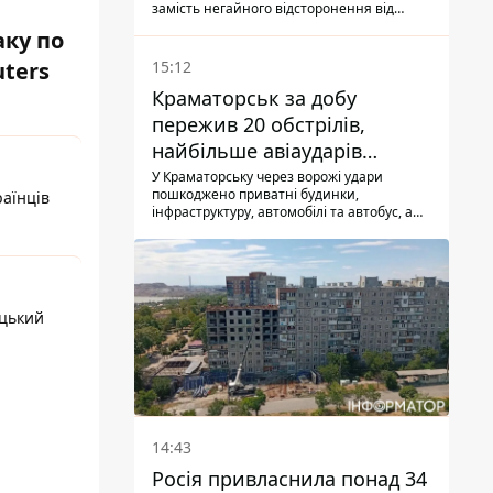
замість негайного відсторонення від
посади.
ку по
uters
15:12
Краматорськ за добу
пережив 20 обстрілів,
найбільше авіаударів
КАБ-250
У Краматорську через ворожі удари
пошкоджено приватні будинки,
раїнців
інфраструктуру, автомобілі та автобус, а
загалом за добу на Донеччині загинула
одна людина і ще 15 отримали поранення
ецький
14:43
Росія привласнила понад 34