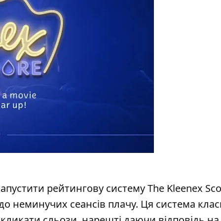
 запустити рейтингову систему
The Kleenex Sc
до неминучих сеансів плачу. Ця система клас
икликати сльози, нарешті даючи відповідь на