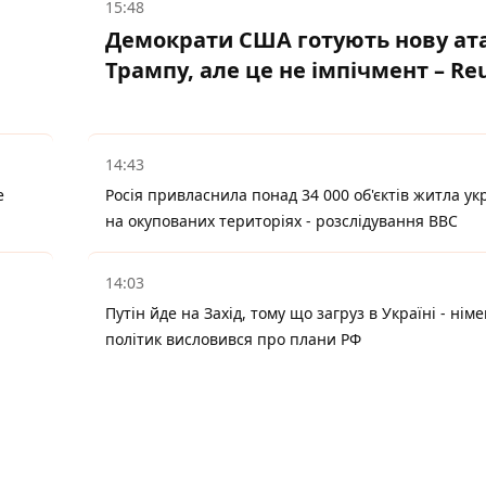
15:48
Демократи США готують нову ата
Трампу, але це не імпічмент – Re
14:43
е
Росія привласнила понад 34 000 об'єктів житла ук
на окупованих територіях - розслідування BBC
14:03
Путін йде на Захід, тому що загруз в Україні - нім
політик висловився про плани РФ