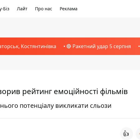
-Біз
Лайт
Про нас
Реклама
аторськ, Костянтинівка
🔴 Ракетний удар 5 серпня
ворив рейтинг емоційності фільмів
хнього потенціалу викликати сльози
👍