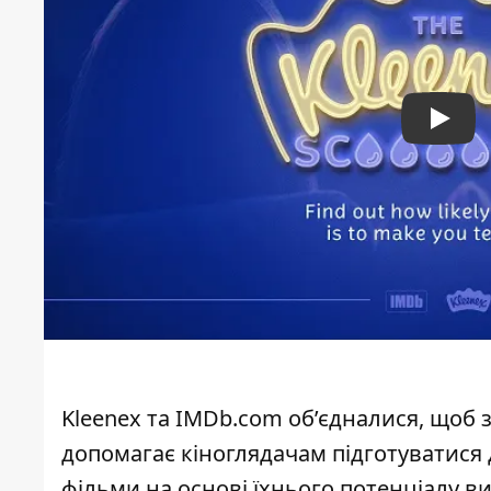
Play
Kleenex та IMDb.com об’єдналися, щоб
допомагає кіноглядачам підготуватися 
фільми на основі їхнього потенціалу в