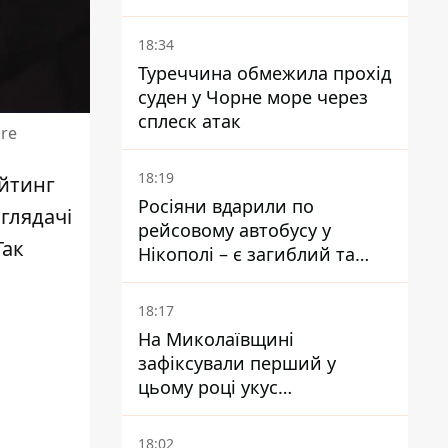
на 10 км - експерт
попередив про посилення
18:34
наступу
Туреччина обмежила прохід
суден у Чорне море через
сплеск атак
ore
18:19
йтинг
Росіяни вдарили по
 глядачі
рейсовому автобусу у
Так
Нікополі – є загиблий та
поранені
18:17
На Миколаївщині
зафіксували перший у
цьому році укус
небезпечного каракурта
18:02