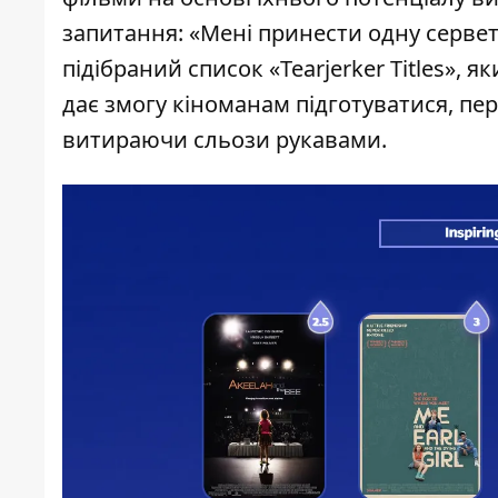
запитання: «Мені принести одну серве
підібраний список «
Tearjerker Titles
», я
дає змогу кіноманам підготуватися, п
витираючи сльози рукавами.