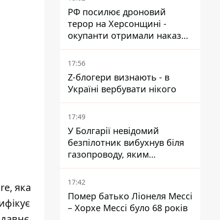
РФ посилює дроновий
терор на Херсонщині -
окупанти отримали наказ
вільно полювати на автівки
17:56
Z-блогери визнають - в
Україні вербувати нікого
17:49
У Болгарії невідомий
безпілотник вибухнув біля
газопроводу, яким
постачають газ до України
17:42
ore
, яка
Помер батько Ліонеля Мессі
ифікує
– Хорхе Мессі було 68 років
 давнє