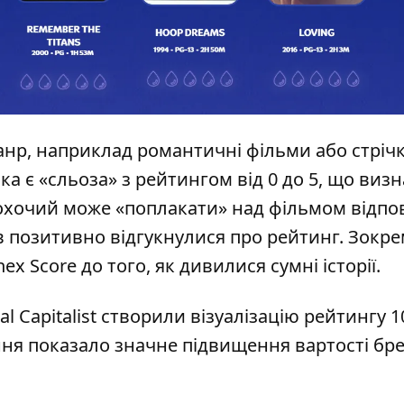
анр
, наприклад романтичні фільми або стріч
ика є «сльоза» з рейтингом від 0 до 5, що визн
 охочий може «поплакати» над фільмом відп
в
позитивно відгукнулися про рейтинг
. Зокр
ex Score до того, як дивилися сумні історії.
l Capitalist створили
візуалізацію рейтингу
1
ння показало значне підвищення вартості бре