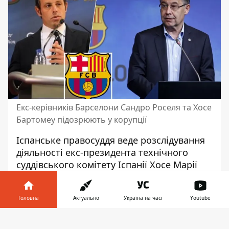
Екс-керівників Барселони Сандро Роселя та Хосе
Бартомеу підозрюють у корупції
Іспанське правосуддя веде розслідування
діяльності екс-президента технічного
суддівського комітету Іспанії Хосе Марії
Енрікеса Негрейри. Функціонера зокрема
звинувачують в отриманні від Барселони
Головна
Актуально
Україна на часі
Youtube
7,5 мільйонів євро. У клуба, який
зараз
лідирує в чемпіонаті Іспанії
, можуть
Інформатор у
Завантажити
винукнути проблеми.