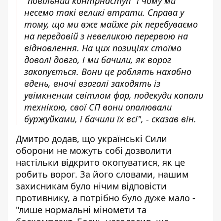
"повільний контрнаступ" і чому ми
несемо такі великі втрати. Справа у
тому, що ми вже майже рік перебуваємо
на передовій з невеликою перервою на
відновлення. На цих позиціях стоїмо
доволі довго, і ми бачили, як ворог
закопується. Вони це роблять нахабно
вдень, вночі взагалі заходять із
увімкненим світлом фар, подекуди копали
технікою, свої СП вони опалювали
буржуйками, і бачили їх всі", - сказав він.
Дмитро додав, що українські Сили
оборони не можуть собі дозволити
настільки відкрито окопуватися, як це
робить ворог. За його словами, нашим
захисникам було нічим відповісти
противнику, а потрібно було дуже мало -
"лише нормальні міномети та