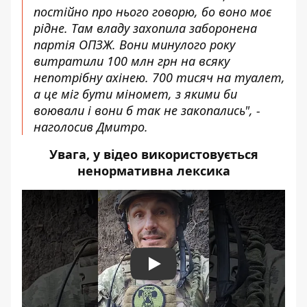
постійно про нього говорю, бо воно моє
рідне. Там владу захопила заборонена
партія ОПЗЖ. Вони минулого року
витратили 100 млн грн на всяку
непотрібну ахінею. 700 тисяч на туалет,
а це міг бути міномет, з якими би
воювали і вони б так не закопались", -
наголосив Дмитро.
Увага, у відео використовується
ненормативна лексика
Play