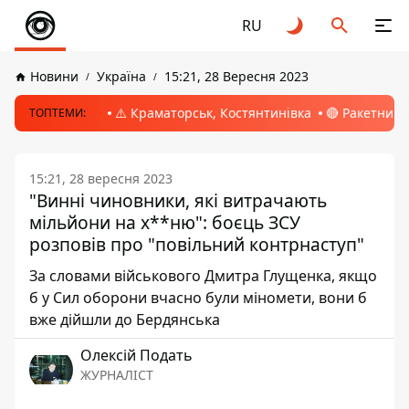
RU
Новини
Україна
15:21, 28 Вересня 2023
⚠️ Краматорськ, Костянтинівка
🔴 Ракетний 
ТОПТЕМИ:
15:21, 28 вересня 2023
"Винні чиновники, які витрачають
мільйони на х**ню": боєць ЗСУ
розповів про "повільний контрнаступ"
За словами військового Дмитра Глущенка, якщо
б у Сил оборони вчасно були міномети, вони б
вже дійшли до Бердянська
Олексій Подать
ЖУРНАЛІСТ