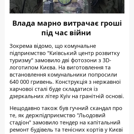
Влада марно витрачає гроші
під час війни
Зокрема відомо, що комунальне
підприємство
"Київський центр розвитку
туризму" замовило дві фотозони
з 3D-
логотипом Києва. На виготовлення та
встановлення комунальники попросили
640 000 гривень. Конструкція з нержавної
харчової сталі буде складатися із
дзеркальних літер Kyiv на гранітній основі.
Нещодавно також був гучний скандал про
те, як держпідприємство "Льодовий
стадіон"
замовило тендер на капітальний
ремонт
будівель та тенісних кортів у Києві