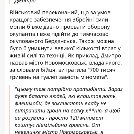
Дмитро.
Військовий переконаний, що за умов
кращого забезпечення Збройні сили
могли б вже давно прорвати оборону
окупантів і вже підійти до тимчасово
окупованого Бердянська. Також можна
було б уникнути великої кількості втрат у
живій силі та техніці. Як приклад, Дмитро
назвав місто Новомосковськ, влада якого,
за словами бійця, витратила "700 тисяч
гривень на туалет замість міномета".
"Цьому теж потрібно протидіяти. Зараз
дуже багато людей, які влаштовують
флешмоби, де закликають владу не
витрачати гроші на всяку х**ню, а щоб
ви розуміли - просто 120 міномет
коштує півмільйона гривень. От
невеличке місто Новомосковськ, я