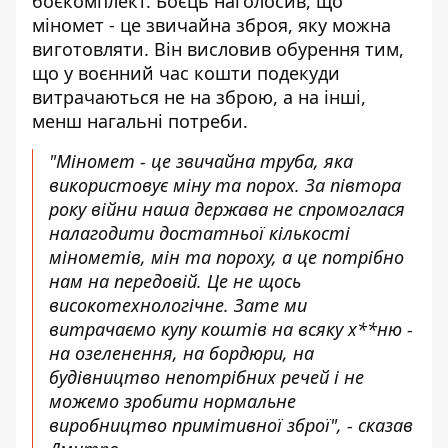
боєкомплект. Боєць наголосив, що
міномет - це звичайна зброя, яку можна
виготовляти. Він висловив обурення тим,
що у воєнний час кошти подекуди
витрачаються не на зброю, а на інші,
менш нагальні потреби.
"Міномет - це звичайна труба, яка
використовує міну та порох. За півтора
року війни наша держава не спромоглася
налагодити достатньої кількості
мінометів, мін та пороху, а це потрібно
нам на передовій. Це не щось
високотехнологічне. Зате ми
витрачаємо купу коштів на всяку х**ню -
на озеленення, на бордюри, на
будівництво непотрібних речей і не
можемо зробити нормальне
виробництво примітивної зброї", - сказав