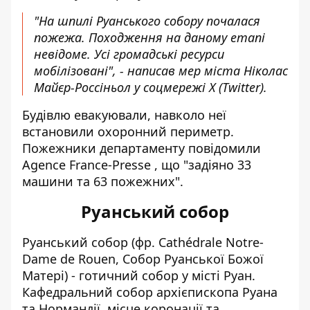
"На шпилі Руанського собору почалася
пожежа. Походження на даному етапі
невідоме. Усі громадські ресурси
мобілізовані", - написав мер міста Ніколас
Майєр-Россіньол у соцмережі X (Twitter).
Будівлю евакуювали, навколо неї
встановили охоронний периметр.
Пожежники департаменту повідомили
Agence France-Presse , що "задіяно 33
машини та 63 пожежних".
Руанський собор
Руанський собо‌р (фр. Cathédrale Notre-
Dame de Rouen, Собор Руанської Божої
Матері) -
готичний собор у місті Руан
.
Кафедральний собор архієпископа Руана
та Нормандії, місце коронації та