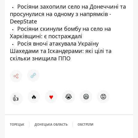
Росіяни захопили село на Донеччині та
просунулися на одному з напрямків -
DeepState
Росіяни скинули бомбу на село на
Харківщині: є постраждалі
Росія вночі атакувала Україну
Шахедами та Іскандерами: які цілі та
скільки знищила ППО
♥
🔥
😭
😆
😡
👍
ТОРЕЦЬК
ДОНЕЦЬКА ОБЛАСТЬ
ОБСТРІЛИ