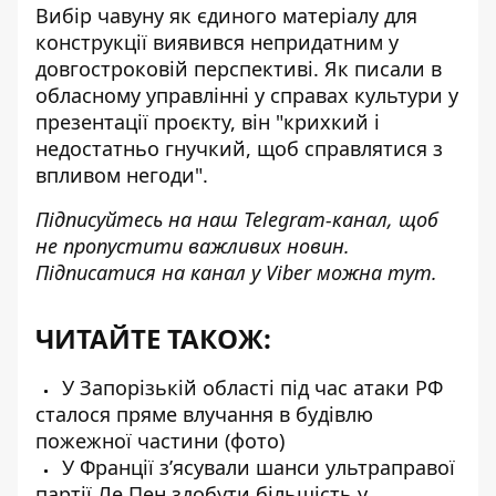
Вибір чавуну як єдиного матеріалу для
конструкції виявився непридатним у
довгостроковій перспективі. Як писали в
обласному управлінні у справах культури у
презентації проєкту, він "крихкий і
недостатньо гнучкий, щоб справлятися з
впливом негоди".
Підписуйтесь на наш
Telegram-канал
, щоб
не пропустити важливих новин.
Підписатися на канал у Viber можна
тут
.
ЧИТАЙТЕ ТАКОЖ:
У Запорізькій області під час атаки РФ
сталося пряме влучання в будівлю
пожежної частини (фото)
У Франції зʼясували шанси ультраправої
партії Ле Пен здобути більшість у