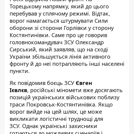
Торецькому напрямку, який до цього
перебував у сплячому режимі. Відтак,
ворог намагається
штурмувати Сили
оборони зі сторони Горлівки у сторону
Костянтинівки
. Саме про це говорив
головнокомандувач ЗСУ Олександр
Сирський, який заявляв, що на сході
України
збільшується лінія активного
фронту
й до неї потрапляють інші населені
пункти.
Як повідомив боєць ЗСУ
Євген
Ієвлєв
,
російські міномети вже досягають
позицій українських військових поблизу
траси Покровськ-Костянтинівка. Якщо
ворог вийде на цей шлях, це може
викликати логістичні труднощі для
ЗСУ. Однак українські захисники
готуються до можливих сценаріїв і