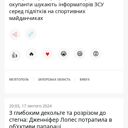
окупанти шукають інформаторів ЗСУ
серед підлітків на спортивних
майданчиках
♥
🔥
😭
😆
😡
👍
МЕЛІТОПОЛЬ
ЗАПОРІЗЬКА ОБЛАСТЬ
ВИБУХ
20:03, 17 лютого 2024
З глибоким декольте та розрізом до
стегна: Дженніфер Лопес потрапила в
об'єктиви папараці