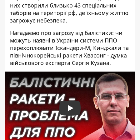
них створили близько
43 спеціальних
таборів
на території рф, де їхньому життю
загрожує небезпека.
Нагадаємо про загрозу від балістики: чи
можуть наявні в України системи ППО
перехоплювати Іскандери-М, Кинджали та
північнокорейські ракети Хвасонг - думка
військового експерта Сергія Кузана.
Play