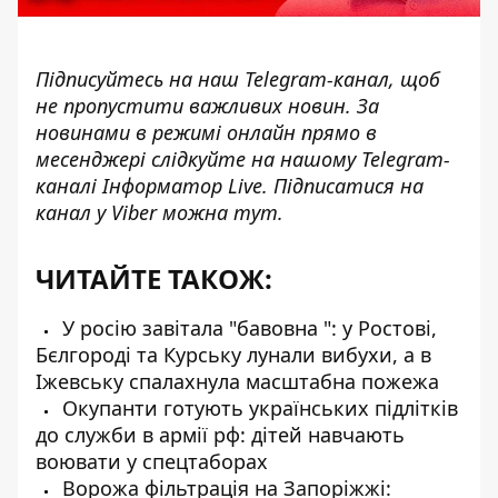
Підписуйтесь на наш
Telegram-канал
, щоб
не пропустити важливих новин. За
новинами в режимі онлайн прямо в
месенджері слідкуйте на нашому Telegram-
каналі
Інформатор Live
. Підписатися на
канал у Viber можна
тут
.
ЧИТАЙТЕ ТАКОЖ:
У росію завітала "бавовна ": у Ростові,
Бєлгороді та Курську лунали вибухи, а в
Іжевську спалахнула масштабна пожежа
Окупанти готують українських підлітків
до служби в армії рф: дітей навчають
воювати у спецтаборах
Ворожа фільтрація на Запоріжжі: