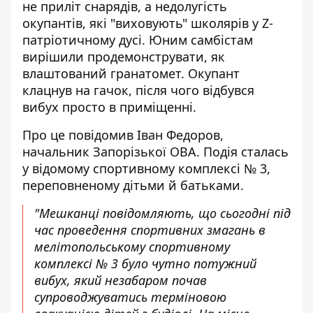
не приліт снарядів, а недолугість
окупантів, які "виховують" школярів у Z-
патріотичному дусі. Юним самбістам
вирішили продемонструвати, як
влаштований гранатомет. Окупант
клацнув на гачок, після чого відбувся
вибух просто в приміщенні.
Про це повідомив Іван Федоров,
начальник Запорізької ОВА. Подія сталась
у відомому спортивному комплексі № 3,
переповненому дітьми й батьками.
"Мешканці повідомляють, що сьогодні під
час проведення спортивних змагань в
мелітопольському спортивному
комплексі № 3 було чутно потужний
вибух, який незабаром почав
супроводжуватись терміновою