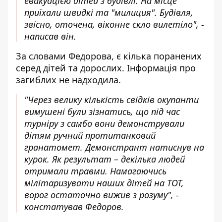
евакуацією дітей з будівлі. На місце
приїхали швидкі та "милиция". Будівля,
звісно, оточена, віконне скло вилетіло", -
написав він.
За словами Федорова, є кілька поранених
серед дітей та дорослих. Інформація про
загиблих не надходила.
"Через велику кількість свідків окупанти
вимушені були зізнатись, що під час
турніру з самбо вони демонстрували
дітям ручний протитанковий
гранатомет. Демонстрант натиснув на
курок. Як результат – декілька людей
отримали травми. Намагаючись
мілітаризувати наших дітей на ТОТ,
ворог остаточно вижив з розуму", -
констатував Федоров.