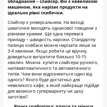
обладнання – слайсер. Він є невеликою
машиною, яка нарізає продукти на
ідеально рівні скибочки.
Слайсер є універсальним. На виході
шматочки виходять однакової товщини з
рівними краями. Ще одна перевага
приладу – швидкість нарізки. Стандартну
палицю ковбаси можна нарізати лише за
3-4 хвилини. Якщо робити це вручну,
доведеться витратити близько 10-15
хвилин. Можна
купити слайсери
ручного,
напівавтоматичного та автоматичного
типів. Чим вони відрізняються один від
одного? Якого буде достатньо для
невеликого кафе, а який найкраще підійде
для великого супермаркету чи цеху
заготівлі?
Ручна скиборізка: плюси та мінуси