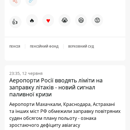
♥
🔥
😭
😆
😡
👍
ПЕНСІЯ
ПЕНСІЙНИЙ ФОНД
ВЕРХОВНИЙ СУД
23:35, 12 червня
Аеропорти Росії вводять ліміти на
заправку літаків - новий сигнал
паливної кризи
Аеропорти Махачкали, Краснодара, Астрахані
та інших міст РФ обмежили заправку повітряних
суден обсягом плану польоту - ознака
зростаючого дефіциту авіагасу