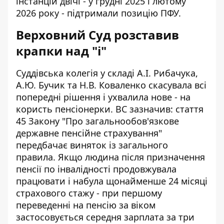
інстанцій двічі - у грудні 2025 і лютому
2026 року - підтримали позицію ПФУ.
Верховний Суд розставив
крапки над "і"
Суддівська колегія у складі А.І. Рибачука,
А.Ю. Бучик та Н.В. Коваленко скасувала всі
попередні рішення і ухвалила нове - на
користь пенсіонерки. ВС зазначив: стаття
45 Закону "Про загальнообов'язкове
державне пенсійне страхування"
передбачає виняток із загального
правила. Якщо людина після призначення
пенсії по інвалідності продовжувала
працювати і набула щонайменше 24 місяці
страхового стажу - при першому
переведенні на пенсію за віком
застосовується середня зарплата за три