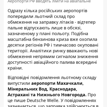
Аеропорти РФ вводять ліміти на авіапальне
Одразу кілька російських аеропортів
попередили льотний склад про
обмеження на заправку літаків - відтепер
пальне відпускають лише в обсязі,
зазначеному у плані польоту. Подібна
масштабна бензинова криза вже охопила
десятки регіонів
РФ і тимчасово окуповані
території. Аналітики ринку вважають нові
обмеження непрямим сигналом зниження
доступності авіаційного палива всередині
країни.
Відповідні повідомлення льотному складу
випустили
аеропорти Махачкали,
Мінеральних Вод, Краснодара,
Астрахані та Нижнього Новгорода.
Про
це пише
Deutsche Welle
. У повідомленнях
зазначається, що заправка здійснюється в