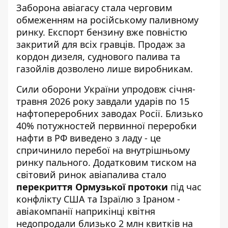
Заборона авіагасу стала черговим
обмеженням на російському паливному
ринку. Експорт бензину вже повністю
закритий для всіх гравців. Продаж за
кордон дизеля, суднового палива та
газойлів дозволено лише виробникам.
Сили оборони України упродовж січня-
травня 2026 року завдали ударів по 15
нафтопереробних заводах Росії. Близько
40% потужностей первинної переробки
нафти в РФ виведено з ладу - це
спричинило перебої на внутрішньому
ринку пального. Додатковим тиском на
світовий ринок авіапалива стало
перекриття Ормузької протоки
під час
конфлікту США та Ізраїлю з Іраном -
авіакомпанії наприкінці квітня
недопродали близько 2 млн квитків на